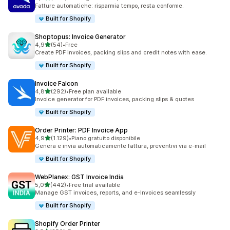
685 recensioni totali
Fatture automatiche: risparmia tempo, resta conforme.
Built for Shopify
Shoptopus: Invoice Generator
stelle su 5
4,9
(54)
•
Free
54 recensioni totali
Create PDF invoices, packing slips and credit notes with ease.
Built for Shopify
Invoice Falcon
stelle su 5
4,8
(292)
•
Free plan available
292 recensioni totali
Invoice generator for PDF invoices, packing slips & quotes
Built for Shopify
Order Printer: PDF Invoice App
stelle su 5
4,9
(1.129)
•
Piano gratuito disponibile
1129 recensioni totali
Genera e invia automaticamente fattura, preventivi via e-mail
Built for Shopify
WebPlanex: GST Invoice India
stelle su 5
5,0
(442)
•
Free trial available
442 recensioni totali
Manage GST invoices, reports, and e-Invoices seamlessly
Built for Shopify
Shopify Order Printer