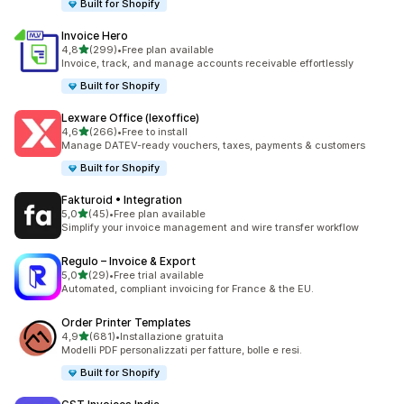
Built for Shopify
Invoice Hero
stelle su 5
4,8
(299)
•
Free plan available
299 recensioni totali
Invoice, track, and manage accounts receivable effortlessly
Built for Shopify
Lexware Office (lexoffice)
stelle su 5
4,6
(266)
•
Free to install
266 recensioni totali
Manage DATEV-ready vouchers, taxes, payments & customers
Built for Shopify
Fakturoid • Integration
stelle su 5
5,0
(45)
•
Free plan available
45 recensioni totali
Simplify your invoice management and wire transfer workflow
Regulo – Invoice & Export
stelle su 5
5,0
(29)
•
Free trial available
29 recensioni totali
Automated, compliant invoicing for France & the EU.
Order Printer Templates
stelle su 5
4,9
(681)
•
Installazione gratuita
681 recensioni totali
Modelli PDF personalizzati per fatture, bolle e resi.
Built for Shopify