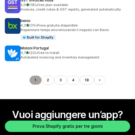
GST Invoices India
stelle su 5
5,0
(18)
•
Free plan available
18 recensioni totali
Invoices, credit notes & GST reports, generated automatically
bexio
stelle su 5
4,3
(31)
•
Prova gratuita disponibile
31 recensioni totali
Risparmiare tempo sincronizzando il negozio con Bexio
Built for Shopify
Moloni Portugal
stelle su 5
4,7
(22)
•
Free to install
22 recensioni totali
Automated invoicing and inventory management
1
2
3
4
18
Vuoi aggiungere un’app?
Prova Shopify gratis per tre giorni