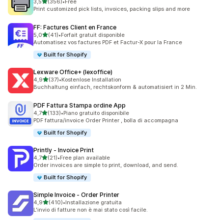
stelle su 5
3,5
(356)
•
Free
356 recensioni totali
Print customized pick lists, invoices, packing slips and more
FF: Factures Client en France
stelle su 5
5,0
(41)
•
Forfait gratuit disponible
41 recensioni totali
Automatisez vos factures PDF et Factur-X pour la France
Built for Shopify
Lexware Office+ (lexoffice)
stelle su 5
4,9
(37)
•
Kostenlose Installation
37 recensioni totali
Buchhaltung einfach, rechtskonform & automatisiert in 2 Min.
PDF Fattura Stampa ordine App
stelle su 5
4,7
(133)
•
Piano gratuito disponibile
133 recensioni totali
PDF fattura/invoice Order Printer , bolla di accompagna
Built for Shopify
Printly ‑ Invoice Print
stelle su 5
4,7
(21)
•
Free plan available
21 recensioni totali
Order invoices are simple to print, download, and send.
Built for Shopify
Simple Invoice ‑ Order Printer
stelle su 5
4,9
(410)
•
Installazione gratuita
410 recensioni totali
L'invio di fatture non è mai stato così facile.