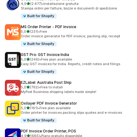
stelle su 5
4,9
(2.677)
•
Installazione gratuita
2677 recensioni totali
Stampa ordini per fatture, bozze e documenti di spedizione
Built for Shopify
MS Order Printer ‑ PDF Invoice
stelle su 5
5,0
(231)
•
Free
231 recensioni totali
Order invoice generator for PDF invoice, packing slip, receipt
Built for Shopify
GST Pro: GST Invoice India
stelle su 5
5,0
(246)
•
Free plan available
246 recensioni totali
Easy GST invoices for India. Reports, credit notes and filings
Built for Shopify
EZLabel: Australia Post Ship
stelle su 5
5,0
(792)
•
Free to install
792 recensioni totali
MyPost Business shipping labels made simple!
Oxilayer PDF Invoice Generator
stelle su 5
5,0
(161)
•
Free plan available
161 recensioni totali
Order printer for invoices packing slips quotes and e-invoices
Built for Shopify
PDF Invoice Order Printer, POS
stelle su 5
4,9
(685)
•
Piano gratuito disponibile