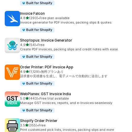
Built for Shopify
Invoice Falcon
5つ星中
4.8
(293)
•
Free plan available
合計レビュー数：293件
Invoice generator for PDF invoices, packing slips & quotes
Built for Shopify
Shoptopus: Invoice Generator
5つ星中
4.9
(54)
•
Free
合計レビュー数：54件
Create PDF invoices, packing slips and credit notes with ease.
Built for Shopify
Order Printer: PDF Invoice App
5つ星中
4.9
(1,129)
•
無料プランあり
合計レビュー数：1129件
請求書や見積書を生成し、電子メールで自動的に送信します
Built for Shopify
WebPlanex: GST Invoice India
5つ星中
5.0
(443)
•
Free trial available
合計レビュー数：443件
Manage GST invoices, reports, and e-Invoices seamlessly
Built for Shopify
Shopify Order Printer
5つ星中
3.5
(355)
•
Free
合計レビュー数：355件
Print customized pick lists, invoices, packing slips and more