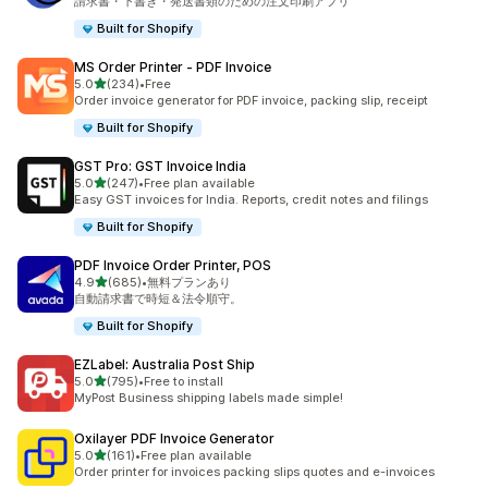
請求書・下書き・発送書類のための注文印刷アプリ
Built for Shopify
MS Order Printer ‑ PDF Invoice
5つ星中
5.0
(234)
•
Free
合計レビュー数：234件
Order invoice generator for PDF invoice, packing slip, receipt
Built for Shopify
GST Pro: GST Invoice India
5つ星中
5.0
(247)
•
Free plan available
合計レビュー数：247件
Easy GST invoices for India. Reports, credit notes and filings
Built for Shopify
PDF Invoice Order Printer, POS
5つ星中
4.9
(685)
•
無料プランあり
合計レビュー数：685件
自動請求書で時短＆法令順守。
Built for Shopify
EZLabel: Australia Post Ship
5つ星中
5.0
(795)
•
Free to install
合計レビュー数：795件
MyPost Business shipping labels made simple!
Oxilayer PDF Invoice Generator
5つ星中
5.0
(161)
•
Free plan available
合計レビュー数：161件
Order printer for invoices packing slips quotes and e-invoices