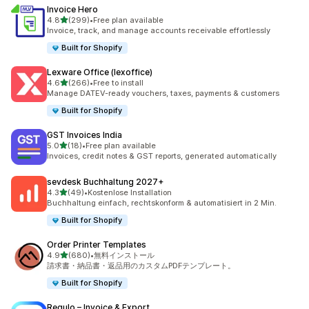
Invoice Hero
5つ星中
4.8
(299)
•
Free plan available
合計レビュー数：299件
Invoice, track, and manage accounts receivable effortlessly
Built for Shopify
Lexware Office (lexoffice)
5つ星中
4.6
(266)
•
Free to install
合計レビュー数：266件
Manage DATEV-ready vouchers, taxes, payments & customers
Built for Shopify
GST Invoices India
5つ星中
5.0
(18)
•
Free plan available
合計レビュー数：18件
Invoices, credit notes & GST reports, generated automatically
sevdesk Buchhaltung 2027+
5つ星中
4.3
(49)
•
Kostenlose Installation
合計レビュー数：49件
Buchhaltung einfach, rechtskonform & automatisiert in 2 Min.
Built for Shopify
Order Printer Templates
5つ星中
4.9
(680)
•
無料インストール
合計レビュー数：680件
請求書・納品書・返品用のカスタムPDFテンプレート。
Built for Shopify
Regulo – Invoice & Export