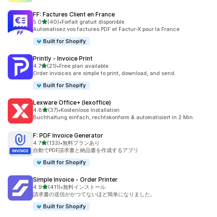
FF: Factures Client en France
5つ星中
5.0
(40)
•
Forfait gratuit disponible
合計レビュー数：40件
Automatisez vos factures PDF et Factur-X pour la France
Built for Shopify
Printly ‑ Invoice Print
5つ星中
4.7
(21)
•
Free plan available
合計レビュー数：21件
Order invoices are simple to print, download, and send.
Built for Shopify
Lexware Office+ (lexoffice)
5つ星中
4.8
(37)
•
Kostenlose Installation
合計レビュー数：37件
Buchhaltung einfach, rechtskonform & automatisiert in 2 Min.
F: PDF Invoice Generator
5つ星中
4.7
(133)
•
無料プランあり
合計レビュー数：133件
自動でPDF請求書と納品書を作成するアプリ
Built for Shopify
Simple Invoice ‑ Order Printer
5つ星中
4.9
(411)
•
無料インストール
合計レビュー数：411件
請求書の送信がかつてないほど簡単になりました。
Built for Shopify