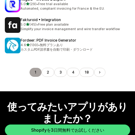
5つ星中
5.0
(29)
•
Free trial available
合計レビュー数：29件
Automated, compliant invoicing for France & the EU.
Fakturoid • Integration
5つ星中
5.0
(45)
•
Free plan available
合計レビュー数：45件
Simplify your invoice management and wire transfer workflow
Fordeer: PDF Invoice Generator
5つ星中
4.6
(130)
•
無料プランあり
合計レビュー数：130件
カスタムPDF請求書を自動で印刷・ダウンロード
1
2
3
4
18
使ってみたいアプリがあり
ましたか？
Shopifyを3日間無料でお試しください