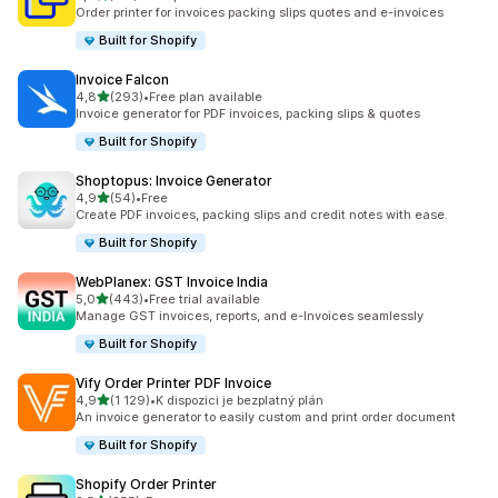
Celkový počet recenzí: 161
Order printer for invoices packing slips quotes and e-invoices
Built for Shopify
Invoice Falcon
z 5 hvězd
4,8
(293)
•
Free plan available
Celkový počet recenzí: 293
Invoice generator for PDF invoices, packing slips & quotes
Built for Shopify
Shoptopus: Invoice Generator
z 5 hvězd
4,9
(54)
•
Free
Celkový počet recenzí: 54
Create PDF invoices, packing slips and credit notes with ease.
Built for Shopify
WebPlanex: GST Invoice India
z 5 hvězd
5,0
(443)
•
Free trial available
Celkový počet recenzí: 443
Manage GST invoices, reports, and e-Invoices seamlessly
Built for Shopify
Vify Order Printer PDF Invoice
z 5 hvězd
4,9
(1 129)
•
K dispozici je bezplatný plán
Celkový počet recenzí: 1129
An invoice generator to easily custom and print order document
Built for Shopify
Shopify Order Printer