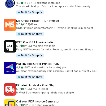
z 5 hvězd
4,9
(2 684)
•
Bezplatná instalace
Celkový počet recenzí: 2684
Tisk objednávek pro faktury, koncepty a dodací dokumenty
Built for Shopify
MS Order Printer ‑ PDF Invoice
z 5 hvězd
5,0
(235)
•
Free
Celkový počet recenzí: 235
Order invoice generator for PDF invoice, packing slip, receipt
Built for Shopify
GST Pro: GST Invoice India
z 5 hvězd
5,0
(247)
•
Free plan available
Celkový počet recenzí: 247
Easy GST invoices for India. Reports, credit notes and filings
Built for Shopify
PDF Invoice Order Printer, POS
z 5 hvězd
4,9
(687)
•
K dispozici je bezplatný plán
Celkový počet recenzí: 687
Automatizované faktury vám pomohou ušetřit čas a zůstat v soul
Built for Shopify
EZLabel: Australia Post Ship
z 5 hvězd
5,0
(795)
•
Free to install
Celkový počet recenzí: 795
MyPost Business shipping labels made simple!
Oxilayer PDF Invoice Generator
z 5 hvězd
5,0
(161)
•
Free plan available