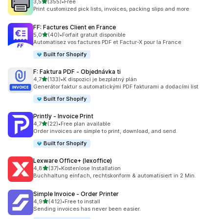
z 5 hvězd
3,5
(355)
•
Free
Celkový počet recenzí: 355
Print customized pick lists, invoices, packing slips and more
FF: Factures Client en France
z 5 hvězd
5,0
(40)
•
Forfait gratuit disponible
Celkový počet recenzí: 40
Automatisez vos factures PDF et Factur-X pour la France
Built for Shopify
F: Faktura PDF ‑ Objednávka ti
z 5 hvězd
4,7
(133)
•
K dispozici je bezplatný plán
Celkový počet recenzí: 133
Generátor faktur s automatickými PDF fakturami a dodacími list
Built for Shopify
Printly ‑ Invoice Print
z 5 hvězd
4,7
(22)
•
Free plan available
Celkový počet recenzí: 22
Order invoices are simple to print, download, and send.
Built for Shopify
Lexware Office+ (lexoffice)
z 5 hvězd
4,8
(37)
•
Kostenlose Installation
Celkový počet recenzí: 37
Buchhaltung einfach, rechtskonform & automatisiert in 2 Min.
Simple Invoice ‑ Order Printer
z 5 hvězd
4,9
(412)
•
Free to install
Celkový počet recenzí: 412
Sending invoices has never been easier.