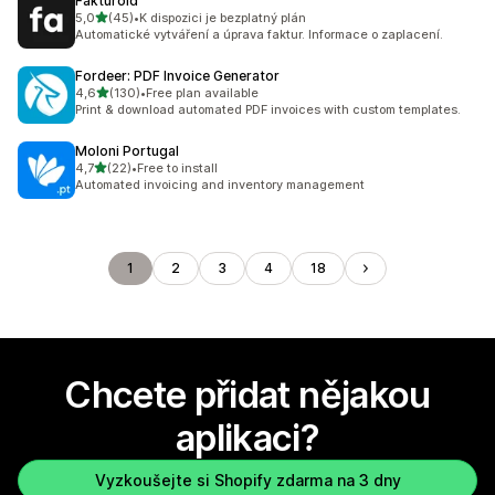
Fakturoid
z 5 hvězd
5,0
(45)
•
K dispozici je bezplatný plán
Celkový počet recenzí: 45
Automatické vytváření a úprava faktur. Informace o zaplacení.
Fordeer: PDF Invoice Generator
z 5 hvězd
4,6
(130)
•
Free plan available
Celkový počet recenzí: 130
Print & download automated PDF invoices with custom templates.
Moloni Portugal
z 5 hvězd
4,7
(22)
•
Free to install
Celkový počet recenzí: 22
Automated invoicing and inventory management
1
2
3
4
18
Chcete přidat nějakou
aplikaci?
Vyzkoušejte si Shopify zdarma na 3 dny