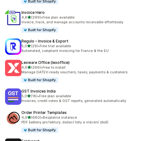
Built for Shopify
Invoice Hero
z 5 hvězd
4,8
(299)
•
Free plan available
Celkový počet recenzí: 299
Invoice, track, and manage accounts receivable effortlessly
Built for Shopify
Regulo – Invoice & Export
z 5 hvězd
5,0
(29)
•
Free trial available
Celkový počet recenzí: 29
Automated, compliant invoicing for France & the EU.
Lexware Office (lexoffice)
z 5 hvězd
4,6
(266)
•
Free to install
Celkový počet recenzí: 266
Manage DATEV-ready vouchers, taxes, payments & customers
Built for Shopify
GST Invoices India
z 5 hvězd
5,0
(18)
•
Free plan available
Celkový počet recenzí: 18
Invoices, credit notes & GST reports, generated automatically
Order Printer Templates
z 5 hvězd
4,9
(680)
•
Bezplatná instalace
Celkový počet recenzí: 680
PDF šablony pro faktury, dodací listy a vrácení zboží.
Built for Shopify