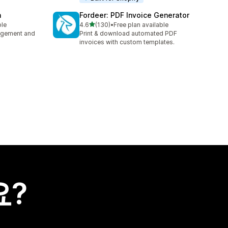
n
Fordeer: PDF Invoice Generator
별 5개 중
ble
4.6
(130)
•
Free plan available
총 리뷰 130개
nagement and
Print & download automated PDF
invoices with custom templates.
요?