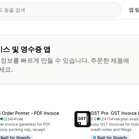
앱 
스 및 영수증 앱
부 정보를 빠르게 만들 수 있습니다. 주문한 제품에
세요.
 Order Printer ‑ PDF Invoice
GST Pro: GST Invoice 
별 5개 중
별 5개 중
(234)
•
Free
5.0
(247)
•
Free plan avail
리뷰 234개
총 리뷰 247개
er invoice generator for PDF
Easy GST invoices for Indi
oice, packing slip, receipt
credit notes and filings
Built for Shopify
Built for Shopify