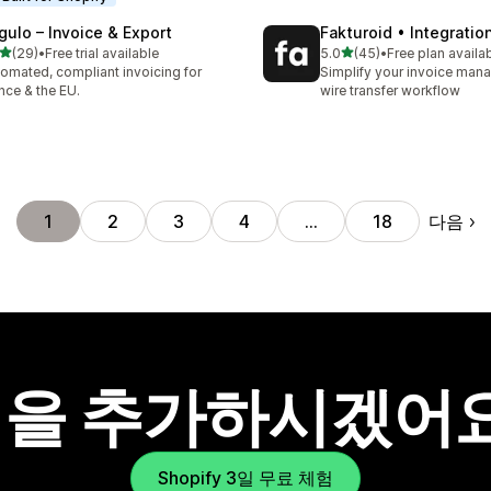
gulo – Invoice & Export
Fakturoid • Integratio
별 5개 중
별 5개 중
(29)
•
Free trial available
5.0
(45)
•
Free plan availa
리뷰 29개
총 리뷰 45개
omated, compliant invoicing for
Simplify your invoice ma
nce & the EU.
wire transfer workflow
다음
1
2
3
4
…
18
을 추가하시겠어
Shopify 3일 무료 체험