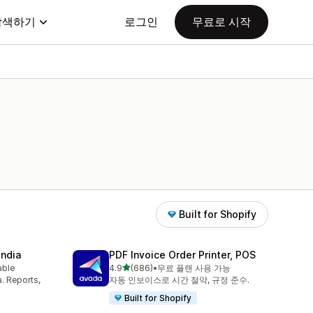
탐색하기
로그인
무료로 시작
Built for Shopify
India
PDF Invoice Order Printer, POS
별 5개 중
able
4.9
(686)
•
무료 플랜 사용 가능
총 리뷰 686개
a. Reports,
자동 인보이스로 시간 절약, 규정 준수.
Built for Shopify