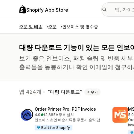
Shopify App Store
주문 및 배송
주문
인보이스 및 영수증
대량 다운로드 기능이 있는 모든 인보이
보기 좋은 인보이스, 패킹 슬립 및 반품 세
출력물을 동봉하거나 확인 이메일에 첨부하
앱 424개 -
대량 다운로드
지우기
Order Printer Pro: PDF Invoice
MS
별 5개 중
4.9
(2,685)
•
무료 설치
5.0
총 리뷰 2685개
총 
인보이스·초안·배송서류용 주문서 출력 앱
Ord
inv
Built for Shopify