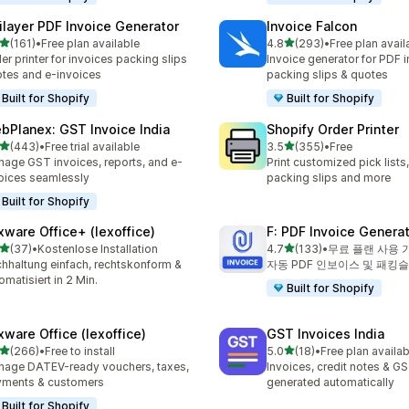
ilayer PDF Invoice Generator
Invoice Falcon
별 5개 중
별 5개 중
(161)
•
Free plan available
4.8
(293)
•
Free plan avail
리뷰 161개
총 리뷰 293개
er printer for invoices packing slips
Invoice generator for PDF i
tes and e-invoices
packing slips & quotes
Built for Shopify
Built for Shopify
bPlanex: GST Invoice India
Shopify Order Printer
별 5개 중
별 5개 중
(443)
•
Free trial available
3.5
(355)
•
Free
리뷰 443개
총 리뷰 355개
age GST invoices, reports, and e-
Print customized pick lists,
oices seamlessly
packing slips and more
Built for Shopify
xware Office+ (lexoffice)
F: PDF Invoice Genera
별 5개 중
별 5개 중
(37)
•
Kostenlose Installation
4.7
(133)
•
무료 플랜 사용 
리뷰 37개
총 리뷰 133개
hhaltung einfach, rechtskonform &
자동 PDF 인보이스 및 패킹
omatisiert in 2 Min.
Built for Shopify
xware Office (lexoffice)
GST Invoices India
별 5개 중
별 5개 중
(266)
•
Free to install
5.0
(18)
•
Free plan availab
리뷰 266개
총 리뷰 18개
age DATEV-ready vouchers, taxes,
Invoices, credit notes & GS
yments & customers
generated automatically
Built for Shopify