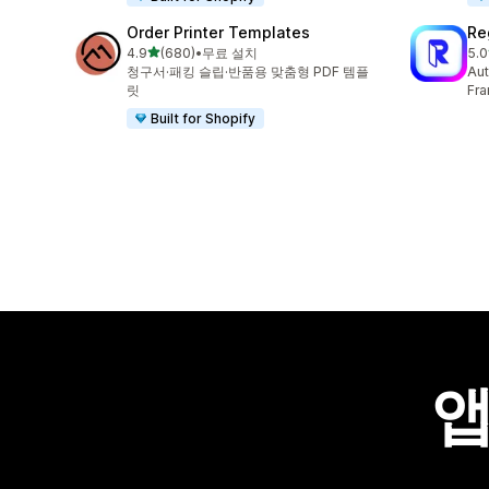
Order Printer Templates
Re
별 5개 중
4.9
(680)
•
무료 설치
5.0
총 리뷰 680개
총 
청구서·패킹 슬립·반품용 맞춤형 PDF 템플
Aut
릿
Fra
Built for Shopify
앱