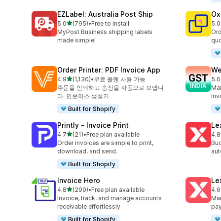
EZLabel: Australia Post Ship
Ox
별 5개 중
5.0
(795)
•
Free to install
5.0
총 리뷰 795개
총 
MyPost Business shipping labels
Ord
made simple!
quo
Order Printer: PDF Invoice App
We
별 5개 중
4.9
(1,130)
•
무료 플랜 사용 가능
5.0
총 리뷰 1130개
총 
주문을 인쇄하고 송장을 자동으로 보냅니
Man
다. 인보이스 생성기
Inv
Built for Shopify
Printly ‑ Invoice Print
Le
별 5개 중
4.7
(21)
•
Free plan available
4.8
총 리뷰 21개
총 
Order invoices are simple to print,
Buc
download, and send.
aut
Built for Shopify
Invoice Hero
Le
별 5개 중
4.8
(299)
•
Free plan available
4.6
총 리뷰 299개
총 
Invoice, track, and manage accounts
Man
receivable effortlessly
pa
Built for Shopify