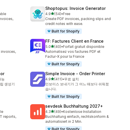
Shoptopus: Invoice Generator
별 5개 중
able
4.9
(54)
•
Free
총 리뷰 54개
nvoices,
Create PDF invoices, packing slips and
credit notes with ease.
Built for Shopify
FF: Factures Client en France
별 5개 중
5.0
(40)
•
Forfait gratuit disponible
총 리뷰 40개
 invoices,
Automatisez vos factures PDF et
Factur-X pour la France
Built for Shopify
tor
Simple Invoice ‑ Order Printer
별 5개 중
가능
4.9
(411)
•
무료 설치
총 리뷰 411개
슬립 생성기
인보이스 보내기가 그 어느 때보다 쉬워졌
습니다.
Built for Shopify
sevdesk Buchhaltung 2027+
별 5개 중
le
4.3
(49)
•
Kostenlose Installation
총 리뷰 49개
T reports,
Buchhaltung einfach, rechtskonform &
automatisiert in 2 Min.
Built for Shopify