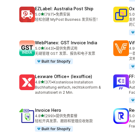
EZLabel: Australia Post Ship
Ox
星（满分 5 星）
5.0
(797)
•
免费安装
5.0
总共 797 条评论
总共
轻松创建 MyPost Business 发货标签！
支
的
WebPlanex: GST Invoice India
V
星（满分 5 星）
5.0
(443)
•
提供免费试用
4.9
总共 443 条评论
总共
无缝管理 GST 发票、报告和电子发票
一
文
Built for Shopify
Lexware Office+ (lexoffice)
FF
星（满分 5 星）
4.8
(37)
•
Kostenlose Installation
5.0
总共 37 条评论
总共
Buchhaltung einfach, rechtskonform &
Aut
automatisiert in 2 Min.
Fac
Invoice Hero
Re
星（满分 5 星）
4.8
(299)
•
提供免费套餐
5.0
总共 299 条评论
总共
轻松开具发票、跟踪和管理应收账款
Aut
Fra
Built for Shopify