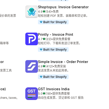
Shoptopus: Invoice Generator
星（满分 5 星）
4.9
(54)
•
免费
总共 54 条评论
和报价单的发票
轻松创建 PDF 发票、装箱单和贷记单。
Built for Shopify
Printly ‑ Invoice Print
星（满分 5 星）
4.7
(22)
•
提供免费套餐
总共 22 条评论
箱单等
轻松打印、下载和发送订单发票。
Built for Shopify
tor
Simple Invoice ‑ Order Printer
星（满分 5 星）
4.9
(412)
•
免费安装
总共 412 条评论
的发票工具
发送发票从未如此简单。
Built for Shopify
ice)
GST Invoices India
星（满分 5 星）
5.0
(18)
•
提供免费套餐
总共 18 条评论
ers, taxes,
自动生成发票、贷记单和 GST 报告