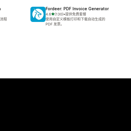
n
Fordeer: PDF Invoice Generator
星（满分 5 星）
4.6
(130)
•
提供免费套餐
总共 130 条评论
流程
使用自定义模板打印和下载自动生成的
PDF 发票。