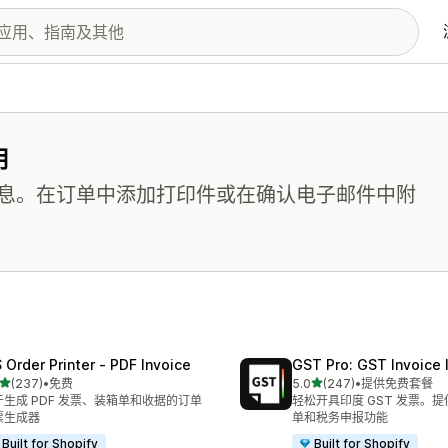
用
息。在订单中添加打印件或在确认电子邮件中附
 Order Printer ‑ PDF Invoice
GST Pro: GST Invoice 
星（满分 5 星）
星（满分 5 星）
(237)
•
免费
5.0
(247)
•
提供免费套餐
 237 条评论
总共 247 条评论
于生成 PDF 发票、装箱单和收据的订单
轻松开具印度 GST 发票。
票生成器
单和税务申报功能
Built for Shopify
Built for Shopify