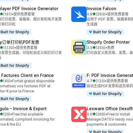
ilayer PDF Invoice Generator
Invoice Falcon
星（满分 5 星）
星（满分 5 星）
(161)
•
提供免费套餐
4.8
(293)
•
提供免费套餐
 161 条评论
总共 293 条评论
持打印发票、装箱单、报价单和电子发票
适用于 PDF 发票、装箱单
订单打印机
生成器
Built for Shopify
Built for Shopify
ify订单打印机PDF发票
Shopify Order Printer
星（满分 5 星）
星（满分 5 星）
(1,130)
•
提供免费套餐
3.5
(355)
•
免费
 1130 条评论
总共 355 条评论
款发票生成器，可轻松自定义和打印订单
打印自定义拣货单、发票、装
档
Built for Shopify
: Factures Client en France
F: PDF Invoice Genera
星（满分 5 星）
星（满分 5 星）
(40)
•
Forfait gratuit disponible
4.7
(133)
•
提供免费套餐
 40 条评论
总共 133 条评论
omatisez vos factures PDF et
自动生成PDF发票和送货单
tur-X pour la France
Built for Shopify
Built for Shopify
gulo – Invoice & Export
Lexware Office (lexoff
星（满分 5 星）
星（满分 5 星）
(29)
•
Free trial available
4.6
(266)
•
Free to install
 29 条评论
总共 266 条评论
omated, compliant invoicing for
Manage DATEV-ready vouch
nce & the EU.
payments & customers
Built for Shopify