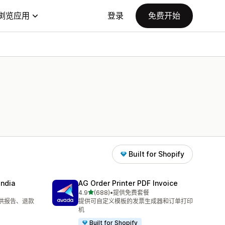
浏览应用
登录
免费开始
Built for Shopify
India
AG Order Printer PDF Invoice
星（满分 5 星）
4.9
(688)
•
提供免费套餐
总共 688 条评论
提供报告、退款
提供可自定义模板的发票生成器和订单打印
机
Built for Shopify