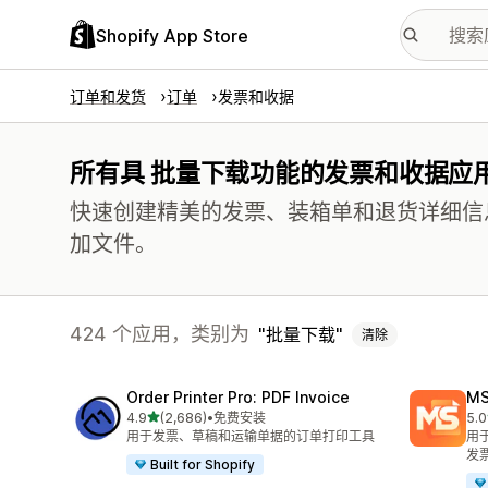
Shopify App Store
订单和发货
订单
发票和收据
所有具 批量下载功能的发票和收据应
快速创建精美的发票、装箱单和退货详细信
加文件。
424 个应用，类别为
批量下载
清除
Order Printer Pro: PDF Invoice
MS
星（满分 5 星）
4.9
(2,686)
•
免费安装
5.0
总共 2686 条评论
总共
用于发票、草稿和运输单据的订单打印工具
用
发
Built for Shopify