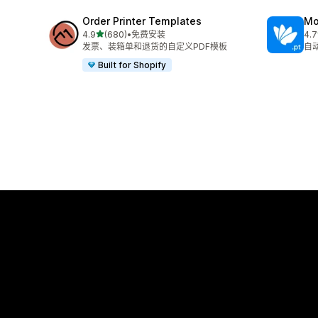
Order Printer Templates
Mo
星（满分 5 星）
4.9
(680)
•
免费安装
4.7
总共 680 条评论
总共
发票、装箱单和退货的自定义PDF模板
自
Built for Shopify