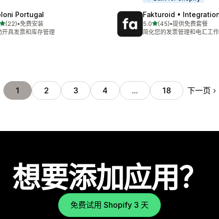
loni Portugal
Fakturoid • Integratio
星（满分 5 星）
星（满分 5 星）
(22)
•
免费安装
5.0
(45)
•
提供免费套餐
 22 条评论
总共 45 条评论
动开具发票和库存管理
简化您的发票管理和电汇工作
下一页
1
2
3
4
…
18
想要添加应用？
免费试用 Shopify 3 天