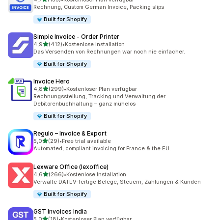
133 Rezensionen insgesamt
Rechnung, Custom German Invoice, Packing slips
Built for Shopify
Simple Invoice ‑ Order Printer
von 5 Sternen
4,9
(412)
•
Kostenlose Installation
412 Rezensionen insgesamt
Das Versenden von Rechnungen war noch nie einfacher.
Built for Shopify
Invoice Hero
von 5 Sternen
4,8
(299)
•
Kostenloser Plan verfügbar
299 Rezensionen insgesamt
Rechnungsstellung, Tracking und Verwaltung der
Debitorenbuchhaltung – ganz mühelos
Built for Shopify
Regulo – Invoice & Export
von 5 Sternen
5,0
(29)
•
Free trial available
29 Rezensionen insgesamt
Automated, compliant invoicing for France & the EU.
Lexware Office (lexoffice)
von 5 Sternen
4,6
(266)
•
Kostenlose Installation
266 Rezensionen insgesamt
Verwalte DATEV-fertige Belege, Steuern, Zahlungen & Kunden
Built for Shopify
GST Invoices India
von 5 Sternen
5,0
(18)
•
Kostenloser Plan verfügbar