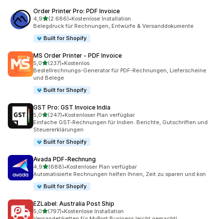
Order Printer Pro: PDF Invoice
von 5 Sternen
4,9
(2.686)
•
Kostenlose Installation
2686 Rezensionen insgesamt
Belegdruck für Rechnungen, Entwürfe & Versanddokumente
Built for Shopify
MS Order Printer ‑ PDF Invoice
von 5 Sternen
5,0
(237)
•
Kostenlos
237 Rezensionen insgesamt
Bestellrechnungs-Generator für PDF-Rechnungen, Lieferscheine
und Belege
Built for Shopify
GST Pro: GST Invoice India
von 5 Sternen
5,0
(247)
•
Kostenloser Plan verfügbar
247 Rezensionen insgesamt
Einfache GST-Rechnungen für Indien. Berichte, Gutschriften und
Steuererklärungen
Built for Shopify
Avada PDF‑Rechnung
von 5 Sternen
4,9
(688)
•
Kostenloser Plan verfügbar
688 Rezensionen insgesamt
Automatisierte Rechnungen helfen Ihnen, Zeit zu sparen und kon
Built for Shopify
EZLabel: Australia Post Ship
von 5 Sternen
5,0
(797)
•
Kostenlose Installation
797 Rezensionen insgesamt
Versandetiketten für MyPost Business leicht gemacht!