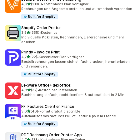
von 5 Sternen
4,9
(1.130)
•
Kostenloser Plan verfügbar
1130 Rezensionen insgesamt
Rechnungen und Angebote erstellen und automatisch versenden
Built for Shopify
Shopify Order Printer
von 5 Sternen
3,5
(355)
•
Kostenlos
355 Rezensionen insgesamt
Individuelle Picklisten, Rechnungen, Lieferscheine und mehr
drucken
Printly ‑ Invoice Print
von 5 Sternen
4,7
(22)
•
Kostenloser Plan verfügbar
22 Rezensionen insgesamt
Bestellrechnungen lassen sich einfach drucken, herunterladen
und versenden.
Built for Shopify
Lexware Office+ (lexoffice)
von 5 Sternen
4,8
(37)
•
Kostenlose Installation
37 Rezensionen insgesamt
Buchhaltung einfach, rechtskonform & automatisiert in 2 Min.
FF: Factures Client en France
von 5 Sternen
5,0
(40)
•
Forfait gratuit disponible
40 Rezensionen insgesamt
Automatisez vos factures PDF et Factur-X pour la France
Built for Shopify
PDF Rechnung Order Printer App
von 5 Sternen
4,7
(133)
•
Kostenloser Plan verfügbar