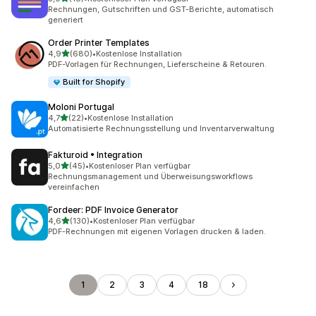
18 Rezensionen insgesamt
Rechnungen, Gutschriften und GST-Berichte, automatisch
generiert
Order Printer Templates
von 5 Sternen
4,9
(680)
•
Kostenlose Installation
680 Rezensionen insgesamt
PDF-Vorlagen für Rechnungen, Lieferscheine & Retouren.
Built for Shopify
Moloni Portugal
von 5 Sternen
4,7
(22)
•
Kostenlose Installation
22 Rezensionen insgesamt
Automatisierte Rechnungsstellung und Inventarverwaltung
Fakturoid • Integration
von 5 Sternen
5,0
(45)
•
Kostenloser Plan verfügbar
45 Rezensionen insgesamt
Rechnungsmanagement und Überweisungsworkflows
vereinfachen
Fordeer: PDF Invoice Generator
von 5 Sternen
4,6
(130)
•
Kostenloser Plan verfügbar
130 Rezensionen insgesamt
PDF-Rechnungen mit eigenen Vorlagen drucken & laden.
1
2
3
4
18