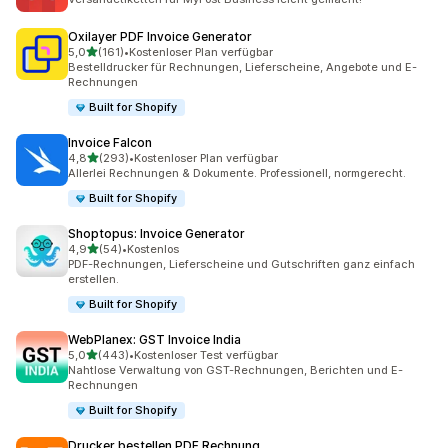
Oxilayer PDF Invoice Generator
von 5 Sternen
5,0
(161)
•
Kostenloser Plan verfügbar
161 Rezensionen insgesamt
Bestelldrucker für Rechnungen, Lieferscheine, Angebote und E-
Rechnungen
Built for Shopify
Invoice Falcon
von 5 Sternen
4,8
(293)
•
Kostenloser Plan verfügbar
293 Rezensionen insgesamt
Allerlei Rechnungen & Dokumente. Professionell, normgerecht.
Built for Shopify
Shoptopus: Invoice Generator
von 5 Sternen
4,9
(54)
•
Kostenlos
54 Rezensionen insgesamt
PDF-Rechnungen, Lieferscheine und Gutschriften ganz einfach
erstellen.
Built for Shopify
WebPlanex: GST Invoice India
von 5 Sternen
5,0
(443)
•
Kostenloser Test verfügbar
443 Rezensionen insgesamt
Nahtlose Verwaltung von GST-Rechnungen, Berichten und E-
Rechnungen
Built for Shopify
Drucker bestellen PDF Rechnung