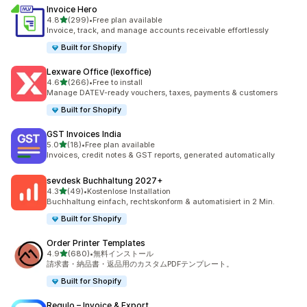
Invoice Hero
5つ星中
4.8
(299)
•
Free plan available
合計レビュー数：299件
Invoice, track, and manage accounts receivable effortlessly
Built for Shopify
Lexware Office (lexoffice)
5つ星中
4.6
(266)
•
Free to install
合計レビュー数：266件
Manage DATEV-ready vouchers, taxes, payments & customers
Built for Shopify
GST Invoices India
5つ星中
5.0
(18)
•
Free plan available
合計レビュー数：18件
Invoices, credit notes & GST reports, generated automatically
sevdesk Buchhaltung 2027+
5つ星中
4.3
(49)
•
Kostenlose Installation
合計レビュー数：49件
Buchhaltung einfach, rechtskonform & automatisiert in 2 Min.
Built for Shopify
Order Printer Templates
5つ星中
4.9
(680)
•
無料インストール
合計レビュー数：680件
請求書・納品書・返品用のカスタムPDFテンプレート。
Built for Shopify
Regulo – Invoice & Export