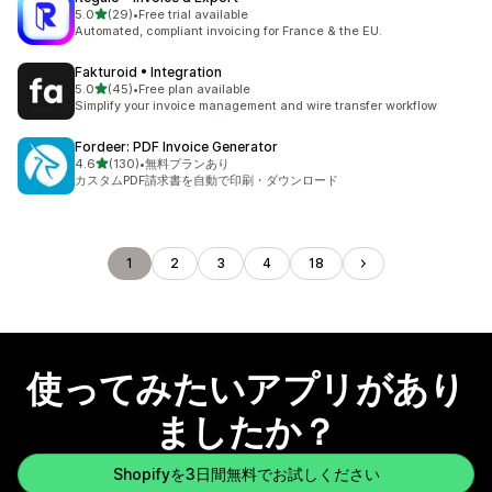
5つ星中
5.0
(29)
•
Free trial available
合計レビュー数：29件
Automated, compliant invoicing for France & the EU.
Fakturoid • Integration
5つ星中
5.0
(45)
•
Free plan available
合計レビュー数：45件
Simplify your invoice management and wire transfer workflow
Fordeer: PDF Invoice Generator
5つ星中
4.6
(130)
•
無料プランあり
合計レビュー数：130件
カスタムPDF請求書を自動で印刷・ダウンロード
1
2
3
4
18
使ってみたいアプリがあり
ましたか？
Shopifyを3日間無料でお試しください