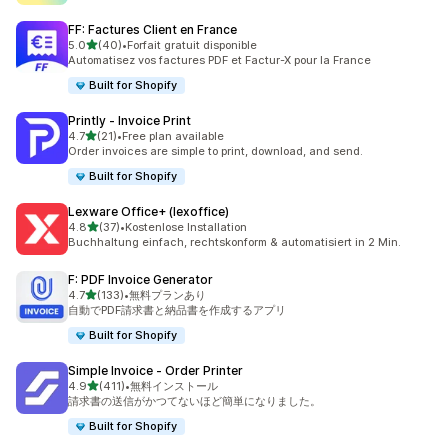
FF: Factures Client en France
5つ星中
5.0
(40)
•
Forfait gratuit disponible
合計レビュー数：40件
Automatisez vos factures PDF et Factur-X pour la France
Built for Shopify
Printly ‑ Invoice Print
5つ星中
4.7
(21)
•
Free plan available
合計レビュー数：21件
Order invoices are simple to print, download, and send.
Built for Shopify
Lexware Office+ (lexoffice)
5つ星中
4.8
(37)
•
Kostenlose Installation
合計レビュー数：37件
Buchhaltung einfach, rechtskonform & automatisiert in 2 Min.
F: PDF Invoice Generator
5つ星中
4.7
(133)
•
無料プランあり
合計レビュー数：133件
自動でPDF請求書と納品書を作成するアプリ
Built for Shopify
Simple Invoice ‑ Order Printer
5つ星中
4.9
(411)
•
無料インストール
合計レビュー数：411件
請求書の送信がかつてないほど簡単になりました。
Built for Shopify