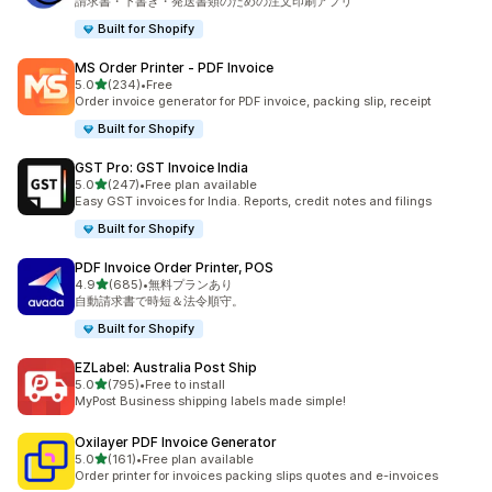
請求書・下書き・発送書類のための注文印刷アプリ
Built for Shopify
MS Order Printer ‑ PDF Invoice
5つ星中
5.0
(234)
•
Free
合計レビュー数：234件
Order invoice generator for PDF invoice, packing slip, receipt
Built for Shopify
GST Pro: GST Invoice India
5つ星中
5.0
(247)
•
Free plan available
合計レビュー数：247件
Easy GST invoices for India. Reports, credit notes and filings
Built for Shopify
PDF Invoice Order Printer, POS
5つ星中
4.9
(685)
•
無料プランあり
合計レビュー数：685件
自動請求書で時短＆法令順守。
Built for Shopify
EZLabel: Australia Post Ship
5つ星中
5.0
(795)
•
Free to install
合計レビュー数：795件
MyPost Business shipping labels made simple!
Oxilayer PDF Invoice Generator
5つ星中
5.0
(161)
•
Free plan available
合計レビュー数：161件
Order printer for invoices packing slips quotes and e-invoices