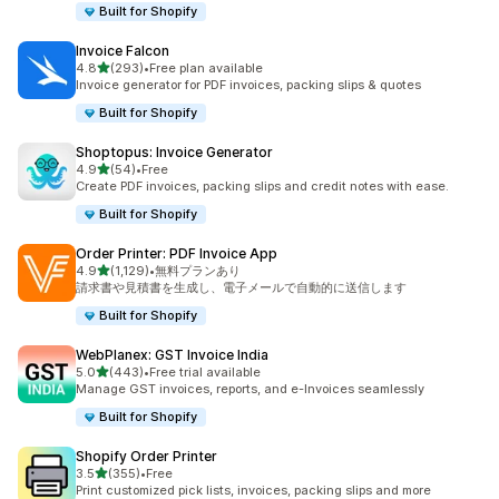
Built for Shopify
Invoice Falcon
5つ星中
4.8
(293)
•
Free plan available
合計レビュー数：293件
Invoice generator for PDF invoices, packing slips & quotes
Built for Shopify
Shoptopus: Invoice Generator
5つ星中
4.9
(54)
•
Free
合計レビュー数：54件
Create PDF invoices, packing slips and credit notes with ease.
Built for Shopify
Order Printer: PDF Invoice App
5つ星中
4.9
(1,129)
•
無料プランあり
合計レビュー数：1129件
請求書や見積書を生成し、電子メールで自動的に送信します
Built for Shopify
WebPlanex: GST Invoice India
5つ星中
5.0
(443)
•
Free trial available
合計レビュー数：443件
Manage GST invoices, reports, and e-Invoices seamlessly
Built for Shopify
Shopify Order Printer
5つ星中
3.5
(355)
•
Free
合計レビュー数：355件
Print customized pick lists, invoices, packing slips and more