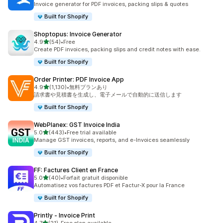
Invoice generator for PDF invoices, packing slips & quotes
Built for Shopify
Shoptopus: Invoice Generator
5つ星中
4.9
(54)
•
Free
合計レビュー数：54件
Create PDF invoices, packing slips and credit notes with ease.
Built for Shopify
Order Printer: PDF Invoice App
5つ星中
4.9
(1,130)
•
無料プランあり
合計レビュー数：1130件
請求書や見積書を生成し、電子メールで自動的に送信します
Built for Shopify
WebPlanex: GST Invoice India
5つ星中
5.0
(443)
•
Free trial available
合計レビュー数：443件
Manage GST invoices, reports, and e-Invoices seamlessly
Built for Shopify
FF: Factures Client en France
5つ星中
5.0
(40)
•
Forfait gratuit disponible
合計レビュー数：40件
Automatisez vos factures PDF et Factur-X pour la France
Built for Shopify
Printly ‑ Invoice Print
5つ星中