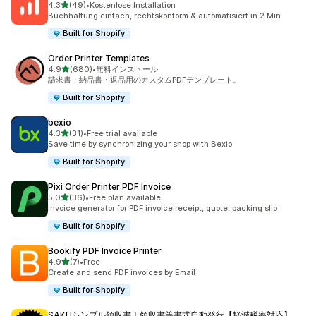
5つ星中
4.3
(49)
•
Kostenlose Installation
合計レビュー数：49件
Buchhaltung einfach, rechtskonform & automatisiert in 2 Min.
Built for Shopify
Order Printer Templates
5つ星中
4.9
(680)
•
無料インストール
合計レビュー数：680件
請求書・納品書・返品用のカスタムPDFテンプレート。
Built for Shopify
bexio
5つ星中
4.3
(31)
•
Free trial available
合計レビュー数：31件
Save time by synchronizing your shop with Bexio
Built for Shopify
Pixi Order Printer PDF Invoice
5つ星中
5.0
(36)
•
Free plan available
合計レビュー数：36件
Invoice generator for PDF invoice receipt, quote, packing slip
Built for Shopify
Bookify PDF Invoice Printer
5つ星中
4.9
(7)
•
Free
合計レビュー数：7件
Create and send PDF invoices by Email
Built for Shopify
SAKUシンプル領収書｜領収書等書式自動発行【軽減税率対応】