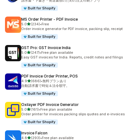
請求書・下書き・発送書類のための注文印刷アプリ
Built for Shopify
MS Order Printer ‑ PDF Invoice
5つ星中
5.0
(234)
•
Free
合計レビュー数：234件
Order invoice generator for PDF invoice, packing slip, receipt
Built for Shopify
GST Pro: GST Invoice India
5つ星中
5.0
(247)
•
Free plan available
合計レビュー数：247件
Easy GST invoices for India. Reports, credit notes and filings
Built for Shopify
PDF Invoice Order Printer, POS
5つ星中
4.9
(686)
•
無料プランあり
合計レビュー数：686件
自動請求書で時短＆法令順守。
Built for Shopify
Oxilayer PDF Invoice Generator
5つ星中
5.0
(161)
•
Free plan available
合計レビュー数：161件
Order printer for invoices packing slips quotes and e-invoices
Built for Shopify
Invoice Falcon
5つ星中
4.8
(293)
•
Free plan available
合計レビュー数：293件