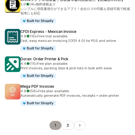
5つ星中
5.0
(4)
•
無料体験あり
合計レビュー数：4件
シンプルに領収書発行ができるアプリ！会社ロゴや印鑑も登録可能で軽減
税率にも対応
Built for Shopify
CFDI Express ‑ Mexican Invoice
5つ星中
4.9
(15)
•
Free trial available
合計レビュー数：15件
Fast, easy mexican invoicing (CFDI 4.0) for POS and online.
Built for Shopify
Doran: Order Printer & Pick
5つ星中
4.4
(11)
•
Free plan available
合計レビュー数：11件
Print invoices, packing slips & pick lists in bulk with ease
Built for Shopify
Mega PDF Invoices
5つ星中
4.9
(56)
•
Free plan available
合計レビュー数：56件
Automatically generate PDF invoices, receipts + order printer
Built for Shopify
1
2