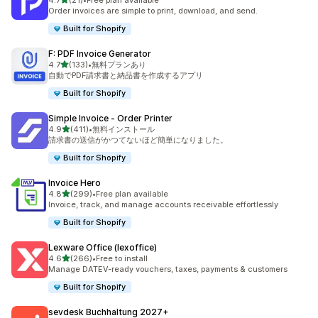
4.7
(21)
•
Free plan available
合計レビュー数：21件
Order invoices are simple to print, download, and send.
Built for Shopify
F: PDF Invoice Generator
5つ星中
4.7
(133)
•
無料プランあり
合計レビュー数：133件
自動でPDF請求書と納品書を作成するアプリ
Built for Shopify
Simple Invoice ‑ Order Printer
5つ星中
4.9
(411)
•
無料インストール
合計レビュー数：411件
請求書の送信がかつてないほど簡単になりました。
Built for Shopify
Invoice Hero
5つ星中
4.8
(299)
•
Free plan available
合計レビュー数：299件
Invoice, track, and manage accounts receivable effortlessly
Built for Shopify
Lexware Office (lexoffice)
5つ星中
4.6
(266)
•
Free to install
合計レビュー数：266件
Manage DATEV-ready vouchers, taxes, payments & customers
Built for Shopify
sevdesk Buchhaltung 2027+