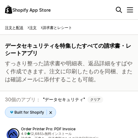
Shopify App Store
注文と配送
注文
請求書とレシート
データセキュリティを特集したすべての請求書・レ
シートアプリ
すっきり整った請求書や明細表、返品詳細をすばや
く作成できます。注文に印刷したものを同梱、また
は確認メールに添付することも可能。
30個のアプリ：
データセキュリティ
クリア
Built for Shopify
Order Printer Pro: PDF Invoice
5つ星中
4.9
(2,685)
•
無料インストール
合計レビュー数：2685件