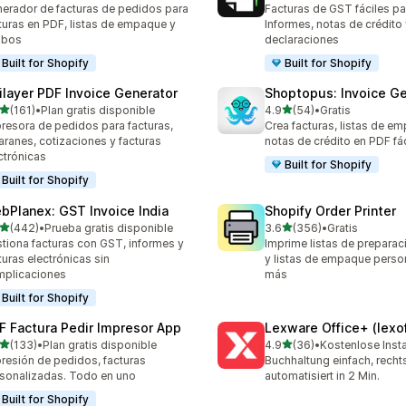
erador de facturas de pedidos para
Facturas de GST fáciles par
turas en PDF, listas de empaque y
Informes, notas de crédito
ibos
declaraciones
Built for Shopify
Built for Shopify
ilayer PDF Invoice Generator
Shoptopus: Invoice Ge
de 5 estrellas
de 5 estrellas
(161)
•
Plan gratis disponible
4.9
(54)
•
Gratis
 reseñas en total
54 reseñas en total
resora de pedidos para facturas,
Crea facturas, listas de e
aranes, cotizaciones y facturas
notas de crédito en PDF fá
ctrónicas
Built for Shopify
Built for Shopify
bPlanex: GST Invoice India
Shopify Order Printer
de 5 estrellas
de 5 estrellas
(442)
•
Prueba gratis disponible
3.6
(356)
•
Gratis
 reseñas en total
356 reseñas en total
tiona facturas con GST, informes y
Imprime listas de preparaci
turas electrónicas sin
y listas de empaque perso
plicaciones
más
Built for Shopify
F Factura Pedir Impresor App
Lexware Office+ (lexof
de 5 estrellas
de 5 estrellas
(133)
•
Plan gratis disponible
4.9
(36)
•
Kostenlose Insta
 reseñas en total
36 reseñas en total
resión de pedidos, facturas
Buchhaltung einfach, rech
sonalizadas. Todo en uno
automatisiert in 2 Min.
Built for Shopify