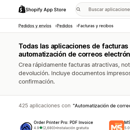
Shopify App Store
Pedidos y envíos
Pedidos
Facturas y recibos
Todas las aplicaciones de facturas
automatización de correos electró
Crea rápidamente facturas atractivas, no
devolución. Incluye documentos impresos 
confirmación.
425 aplicaciones con
Automatización de corre
Order Printer Pro: PDF Invoice
MS
de 5 estrellas
4.9
(2,680)
•
Instalación gratuita
5.0
2680 reseñas en total
233