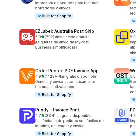
Impresora de pedidos para facturas,
Gen
borradores y envíos
fac
rec
Built for Shopify
EZLabel: Australia Post Ship
Ox
de 5 estrellas
5.0
(792)
•
Instalación gratuita
5.0
792 reseñas en total
161
¡Etiquetas de envío de MyPost
Imp
Business simplificadas!
alb
ele
Order Printer: PDF Invoice App
We
de 5 estrellas
4.9
(1,129)
•
Plan gratis disponible
5.0
1129 reseñas en total
442
Generar y enviar automáticamente
Ges
facturas, cotizaciones
fac
com
Built for Shopify
Printly ‑ Invoice Print
PD
de 5 estrellas
4.7
(21)
•
Plan gratis disponible
4.7
21 reseñas en total
133
Las facturas de pedidos son fáciles de
Imp
imprimir, descargar y enviar.
per
Built for Shopify