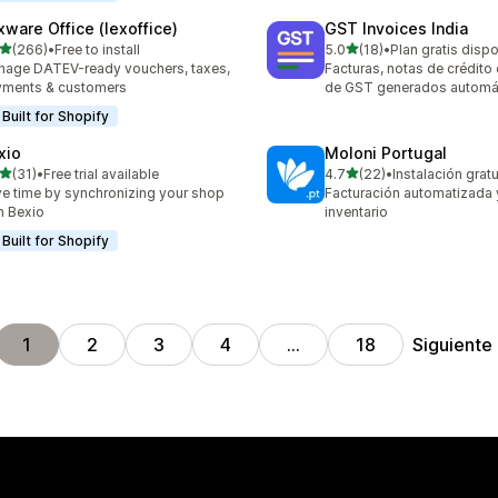
xware Office (lexoffice)
GST Invoices India
de 5 estrellas
de 5 estrellas
(266)
•
Free to install
5.0
(18)
•
Plan gratis disp
 reseñas en total
18 reseñas en total
age DATEV-ready vouchers, taxes,
Facturas, notas de crédito
yments & customers
de GST generados automá
Built for Shopify
xio
Moloni Portugal
de 5 estrellas
de 5 estrellas
(31)
•
Free trial available
4.7
(22)
•
Instalación gratu
reseñas en total
22 reseñas en total
e time by synchronizing your shop
Facturación automatizada 
h Bexio
inventario
Built for Shopify
Siguiente
1
2
3
4
…
18