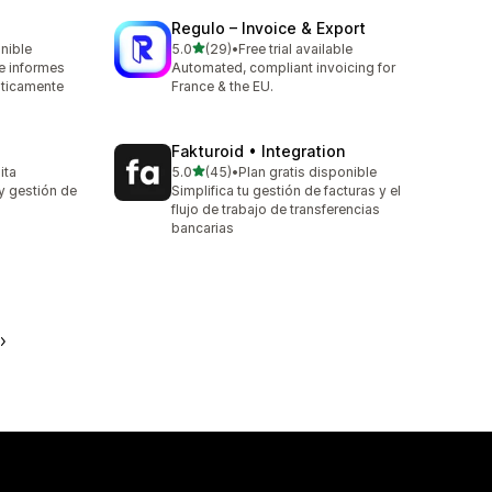
Regulo – Invoice & Export
de 5 estrellas
onible
5.0
(29)
•
Free trial available
29 reseñas en total
 e informes
Automated, compliant invoicing for
ticamente
France & the EU.
Fakturoid • Integration
de 5 estrellas
ita
5.0
(45)
•
Plan gratis disponible
45 reseñas en total
y gestión de
Simplifica tu gestión de facturas y el
flujo de trabajo de transferencias
bancarias