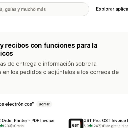
Explorar aplic
 y recibos con funciones para la
nicos
tas de entrega e información sobre la
en los pedidos o adjúntalos a los correos de
os electrónicos
Borrar
 Order Printer ‑ PDF Invoice
GST Pro: GST Invoice 
de 5 estrellas
de 5 estrellas
(233)
•
Gratis
5.0
(247)
•
Plan gratis dis
 reseñas en total
247 reseñas en total