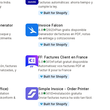
a India.
Facturas automáticas: ahorra tiempo y
 y
cumple la ley.
Built for Shopify
nerator
Invoice Falcon
de 5 estrellas
4.8
(292)
•
Plan gratis disponible
292 reseñas en total
mpaque y
Generador de facturas en PDF, notas
cilmente.
de entrega y cotizaciones
Built for Shopify
FF: Factures Client en France
de 5 estrellas
5.0
(41)
•
Forfait gratuit disponible
41 reseñas en total
ón, facturas
Automatisez vos factures PDF et
nalizadas, y
Factur-X pour la France
Built for Shopify
fice)
Simple Invoice ‑ Order Printer
de 5 estrellas
llation
4.9
(410)
•
Instalación gratuita
410 reseñas en total
tskonform &
Enviar facturas nunca ha sido tan fácil.
Built for Shopify