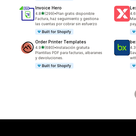
Invoice Hero
Le
de 5 estrellas
4.8
(299)
•
Plan gratis disponible
4.6
299 reseñas en total
266
Factura, haz seguimiento y gestiona
Man
las cuentas por cobrar sin esfuerzo
pa
Built for Shopify
Order Printer Templates
be
de 5 estrellas
4.9
(680)
•
Instalación gratuita
4.3
680 reseñas en total
31 
Plantillas PDF para facturas, albaranes
Sav
y devoluciones.
wit
Built for Shopify