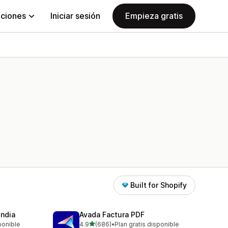
aciones
Iniciar sesión
Empieza gratis
Built for Shopify
India
Avada Factura PDF
de 5 estrellas
ponible
4.9
(686)
•
Plan gratis disponible
686 reseñas en total