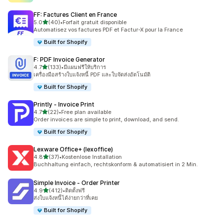
FF: Factures Client en France
เต็ม 5 ดาว
5.0
(40)
•
Forfait gratuit disponible
ทั้งหมด 40 รีวิว
Automatisez vos factures PDF et Factur-X pour la France
Built for Shopify
F: PDF Invoice Generator
เต็ม 5 ดาว
4.7
(133)
•
มีแผนฟรีให้บริการ
ทั้งหมด 133 รีวิว
เครื่องมือสร้างใบแจ้งหนี้ PDF และใบจัดส่งอัตโนมัติ
Built for Shopify
Printly ‑ Invoice Print
เต็ม 5 ดาว
4.7
(22)
•
Free plan available
ทั้งหมด 22 รีวิว
Order invoices are simple to print, download, and send.
Built for Shopify
Lexware Office+ (lexoffice)
เต็ม 5 ดาว
4.8
(37)
•
Kostenlose Installation
ทั้งหมด 37 รีวิว
Buchhaltung einfach, rechtskonform & automatisiert in 2 Min.
Simple Invoice ‑ Order Printer
เต็ม 5 ดาว
4.9
(412)
•
ติดตั้งฟรี
ทั้งหมด 412 รีวิว
ส่งใบแจ้งหนี้ได้ง่ายกว่าที่เคย
Built for Shopify