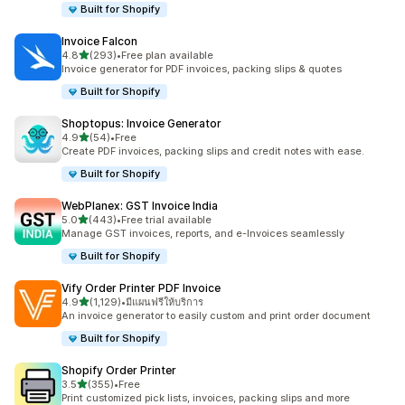
Built for Shopify
Invoice Falcon
เต็ม 5 ดาว
4.8
(293)
•
Free plan available
ทั้งหมด 293 รีวิว
Invoice generator for PDF invoices, packing slips & quotes
Built for Shopify
Shoptopus: Invoice Generator
เต็ม 5 ดาว
4.9
(54)
•
Free
ทั้งหมด 54 รีวิว
Create PDF invoices, packing slips and credit notes with ease.
Built for Shopify
WebPlanex: GST Invoice India
เต็ม 5 ดาว
5.0
(443)
•
Free trial available
ทั้งหมด 443 รีวิว
Manage GST invoices, reports, and e-Invoices seamlessly
Built for Shopify
Vify Order Printer PDF Invoice
เต็ม 5 ดาว
4.9
(1,129)
•
มีแผนฟรีให้บริการ
ทั้งหมด 1129 รีวิว
An invoice generator to easily custom and print order document
Built for Shopify
Shopify Order Printer
เต็ม 5 ดาว
3.5
(355)
•
Free
ทั้งหมด 355 รีวิว
Print customized pick lists, invoices, packing slips and more