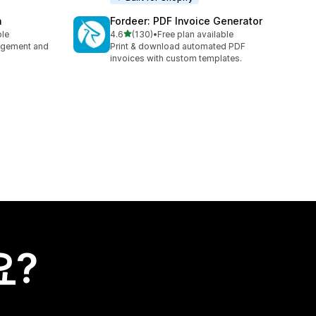
n
Fordeer: PDF Invoice Generator
별 5개 중
ble
4.6
(130)
•
Free plan available
총 리뷰 130개
nagement and
Print & download automated PDF
invoices with custom templates.
요?