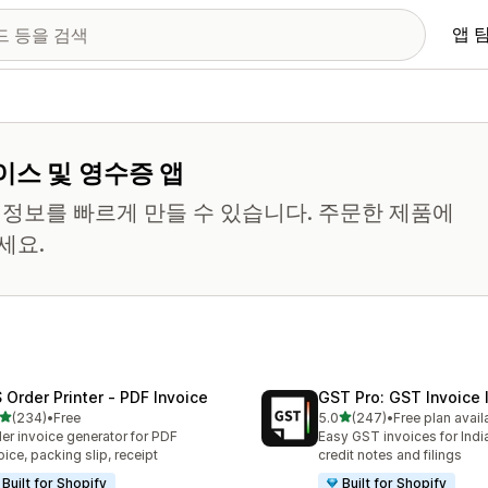
앱 
이스 및 영수증 앱
부 정보를 빠르게 만들 수 있습니다. 주문한 제품에
세요.
 Order Printer ‑ PDF Invoice
GST Pro: GST Invoice 
별 5개 중
별 5개 중
(234)
•
Free
5.0
(247)
•
Free plan avail
리뷰 234개
총 리뷰 247개
er invoice generator for PDF
Easy GST invoices for Indi
oice, packing slip, receipt
credit notes and filings
Built for Shopify
Built for Shopify