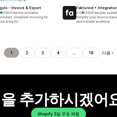
gulo – Invoice & Export
Fakturoid • Integratio
별 5개 중
별 5개 중
(29)
•
Free trial available
5.0
(45)
•
Free plan availa
리뷰 29개
총 리뷰 45개
omated, compliant invoicing for
Simplify your invoice ma
nce & the EU.
wire transfer workflow
다음
1
2
3
4
…
18
을 추가하시겠어
Shopify 3일 무료 체험