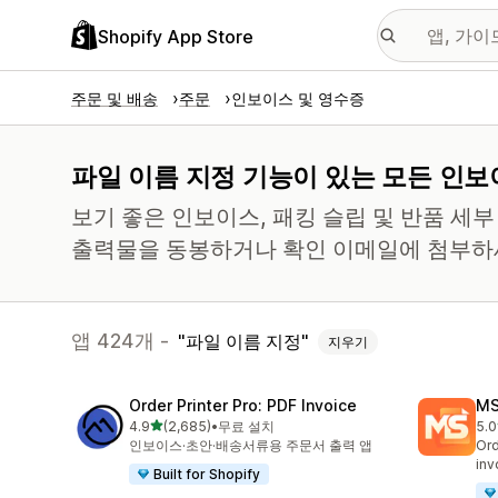
Shopify App Store
주문 및 배송
주문
인보이스 및 영수증
파일 이름 지정 기능이 있는 모든 인보
보기 좋은 인보이스, 패킹 슬립 및 반품 세
출력물을 동봉하거나 확인 이메일에 첨부하
앱 424개 -
파일 이름 지정
지우기
Order Printer Pro: PDF Invoice
MS
별 5개 중
4.9
(2,685)
•
무료 설치
5.0
총 리뷰 2685개
총 
인보이스·초안·배송서류용 주문서 출력 앱
Ord
inv
Built for Shopify