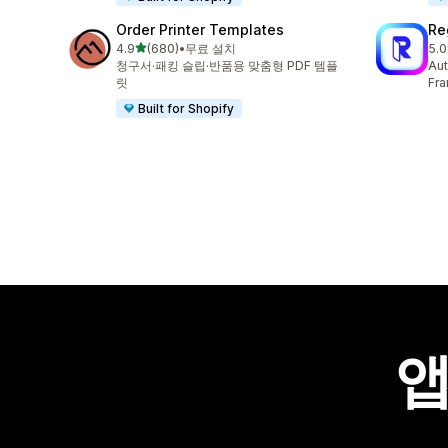
Order Printer Templates
Re
별 5개 중
4.9
(680)
•
무료 설치
5.0
총 리뷰 680개
총 
청구서·패킹 슬립·반품용 맞춤형 PDF 템플
Aut
릿
Fra
Built for Shopify
앱