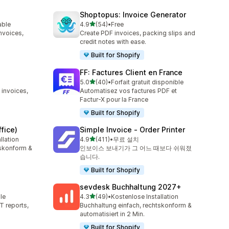
Shoptopus: Invoice Generator
별 5개 중
able
4.9
(54)
•
Free
총 리뷰 54개
nvoices,
Create PDF invoices, packing slips and
credit notes with ease.
Built for Shopify
FF: Factures Client en France
별 5개 중
5.0
(40)
•
Forfait gratuit disponible
총 리뷰 40개
 invoices,
Automatisez vos factures PDF et
Factur-X pour la France
Built for Shopify
fice)
Simple Invoice ‑ Order Printer
별 5개 중
llation
4.9
(411)
•
무료 설치
총 리뷰 411개
tskonform &
인보이스 보내기가 그 어느 때보다 쉬워졌
습니다.
Built for Shopify
sevdesk Buchhaltung 2027+
별 5개 중
le
4.3
(49)
•
Kostenlose Installation
총 리뷰 49개
T reports,
Buchhaltung einfach, rechtskonform &
automatisiert in 2 Min.
Built for Shopify