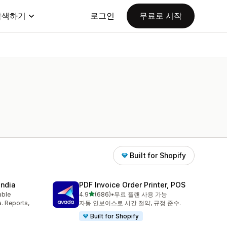
탐색하기
로그인
무료로 시작
Built for Shopify
India
PDF Invoice Order Printer, POS
별 5개 중
able
4.9
(686)
•
무료 플랜 사용 가능
총 리뷰 686개
a. Reports,
자동 인보이스로 시간 절약, 규정 준수.
Built for Shopify