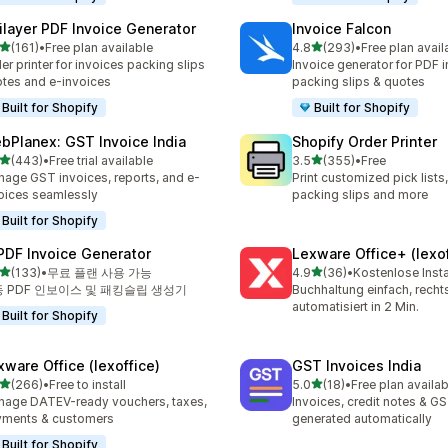
ilayer PDF Invoice Generator
Invoice Falcon
별 5개 중
별 5개 중
(161)
•
Free plan available
4.8
(293)
•
Free plan avail
리뷰 161개
총 리뷰 293개
er printer for invoices packing slips
Invoice generator for PDF i
tes and e-invoices
packing slips & quotes
Built for Shopify
Built for Shopify
bPlanex: GST Invoice India
Shopify Order Printer
별 5개 중
별 5개 중
(443)
•
Free trial available
3.5
(355)
•
Free
리뷰 443개
총 리뷰 355개
age GST invoices, reports, and e-
Print customized pick lists,
oices seamlessly
packing slips and more
Built for Shopify
 PDF Invoice Generator
Lexware Office+ (lexof
별 5개 중
별 5개 중
(133)
•
무료 플랜 사용 가능
4.9
(36)
•
Kostenlose Insta
리뷰 133개
총 리뷰 36개
 PDF 인보이스 및 패킹슬립 생성기
Buchhaltung einfach, rech
automatisiert in 2 Min.
Built for Shopify
xware Office (lexoffice)
GST Invoices India
별 5개 중
별 5개 중
(266)
•
Free to install
5.0
(18)
•
Free plan availab
리뷰 266개
총 리뷰 18개
age DATEV-ready vouchers, taxes,
Invoices, credit notes & GS
yments & customers
generated automatically
Built for Shopify