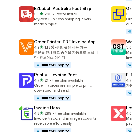
EZLabel: Australia Post Ship
Ox
별 5개 중
5.0
(793)
•
Free to install
5.0
총 리뷰 793개
총 
MyPost Business shipping labels
Ord
made simple!
quo
Order Printer: PDF Invoice App
We
별 5개 중
4.9
(1,130)
•
무료 플랜 사용 가능
5.0
총 리뷰 1130개
총 
주문을 인쇄하고 송장을 자동으로 보냅니
Man
다. 인보이스 생성기
Inv
Built for Shopify
Printly ‑ Invoice Print
F:
별 5개 중
4.7
(21)
•
Free plan available
4.7
총 리뷰 21개
총 
Order invoices are simple to print,
자동
download, and send.
Built for Shopify
Invoice Hero
Le
별 5개 중
4.8
(299)
•
Free plan available
4.6
총 리뷰 299개
총 
Invoice, track, and manage accounts
Man
receivable effortlessly
pa
Built for Shopify