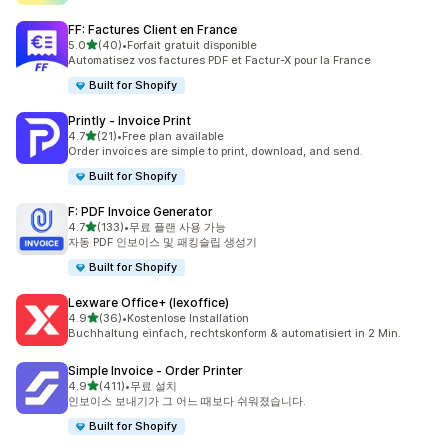
FF: Factures Client en France
별 5개 중
5.0
(40)
•
Forfait gratuit disponible
총 리뷰 40개
Automatisez vos factures PDF et Factur-X pour la France
Built for Shopify
Printly ‑ Invoice Print
별 5개 중
4.7
(21)
•
Free plan available
총 리뷰 21개
Order invoices are simple to print, download, and send.
Built for Shopify
F: PDF Invoice Generator
별 5개 중
4.7
(133)
•
무료 플랜 사용 가능
총 리뷰 133개
자동 PDF 인보이스 및 패킹슬립 생성기
Built for Shopify
Lexware Office+ (lexoffice)
별 5개 중
4.9
(36)
•
Kostenlose Installation
총 리뷰 36개
Buchhaltung einfach, rechtskonform & automatisiert in 2 Min.
Simple Invoice ‑ Order Printer
별 5개 중
4.9
(411)
•
무료 설치
총 리뷰 411개
인보이스 보내기가 그 어느 때보다 쉬워졌습니다.
Built for Shopify