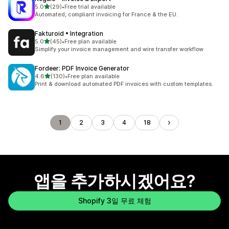
별 5개 중
5.0
(29)
•
Free trial available
총 리뷰 29개
Automated, compliant invoicing for France & the EU.
Fakturoid • Integration
별 5개 중
5.0
(45)
•
Free plan available
총 리뷰 45개
Simplify your invoice management and wire transfer workflow
Fordeer: PDF Invoice Generator
별 5개 중
4.6
(130)
•
Free plan available
총 리뷰 130개
Print & download automated PDF invoices with custom templates.
1
2
3
4
18
앱을 추가하시겠어요?
Shopify 3일 무료 체험