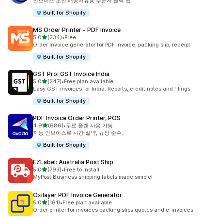
인보이스·초안·배송서류용 주문서 출력 앱
Built for Shopify
MS Order Printer ‑ PDF Invoice
별 5개 중
5.0
(234)
•
Free
총 리뷰 234개
Order invoice generator for PDF invoice, packing slip, receipt
Built for Shopify
GST Pro: GST Invoice India
별 5개 중
5.0
(247)
•
Free plan available
총 리뷰 247개
Easy GST invoices for India. Reports, credit notes and filings
Built for Shopify
PDF Invoice Order Printer, POS
별 5개 중
4.9
(686)
•
무료 플랜 사용 가능
총 리뷰 686개
자동 인보이스로 시간 절약, 규정 준수.
Built for Shopify
EZLabel: Australia Post Ship
별 5개 중
5.0
(793)
•
Free to install
총 리뷰 793개
MyPost Business shipping labels made simple!
Oxilayer PDF Invoice Generator
별 5개 중
5.0
(161)
•
Free plan available
총 리뷰 161개
Order printer for invoices packing slips quotes and e-invoices