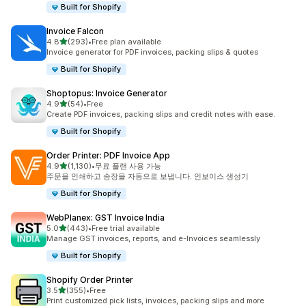
Built for Shopify
Invoice Falcon
별 5개 중
4.8
(293)
•
Free plan available
총 리뷰 293개
Invoice generator for PDF invoices, packing slips & quotes
Built for Shopify
Shoptopus: Invoice Generator
별 5개 중
4.9
(54)
•
Free
총 리뷰 54개
Create PDF invoices, packing slips and credit notes with ease.
Built for Shopify
Order Printer: PDF Invoice App
별 5개 중
4.9
(1,130)
•
무료 플랜 사용 가능
총 리뷰 1130개
주문을 인쇄하고 송장을 자동으로 보냅니다. 인보이스 생성기
Built for Shopify
WebPlanex: GST Invoice India
별 5개 중
5.0
(443)
•
Free trial available
총 리뷰 443개
Manage GST invoices, reports, and e-Invoices seamlessly
Built for Shopify
Shopify Order Printer
별 5개 중
3.5
(355)
•
Free
총 리뷰 355개
Print customized pick lists, invoices, packing slips and more