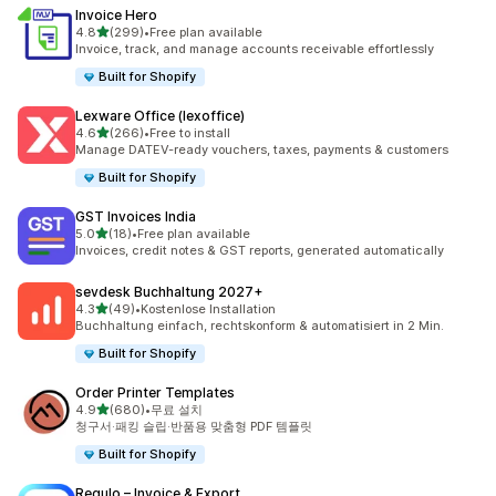
Invoice Hero
별 5개 중
4.8
(299)
•
Free plan available
총 리뷰 299개
Invoice, track, and manage accounts receivable effortlessly
Built for Shopify
Lexware Office (lexoffice)
별 5개 중
4.6
(266)
•
Free to install
총 리뷰 266개
Manage DATEV-ready vouchers, taxes, payments & customers
Built for Shopify
GST Invoices India
별 5개 중
5.0
(18)
•
Free plan available
총 리뷰 18개
Invoices, credit notes & GST reports, generated automatically
sevdesk Buchhaltung 2027+
별 5개 중
4.3
(49)
•
Kostenlose Installation
총 리뷰 49개
Buchhaltung einfach, rechtskonform & automatisiert in 2 Min.
Built for Shopify
Order Printer Templates
별 5개 중
4.9
(680)
•
무료 설치
총 리뷰 680개
청구서·패킹 슬립·반품용 맞춤형 PDF 템플릿
Built for Shopify
Regulo – Invoice & Export