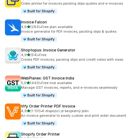
Celkový počet recenzí: 162
Order printer for invoices packing slips quotes and e-invoices
Built for Shopify
Invoice Falcon
z 5 hvězd
4,8
(293)
•
Free plan available
Celkový počet recenzí: 293
Invoice generator for PDF invoices, packing slips & quotes
Built for Shopify
Shoptopus: Invoice Generator
z 5 hvězd
4,9
(54)
•
Free
Celkový počet recenzí: 54
Create PDF invoices, packing slips and credit notes with ease.
Built for Shopify
WebPlanex: GST Invoice India
z 5 hvězd
5,0
(443)
•
Free trial available
Celkový počet recenzí: 443
Manage GST invoices, reports, and e-Invoices seamlessly
Built for Shopify
Vify Order Printer PDF Invoice
z 5 hvězd
4,9
(1 131)
•
K dispozici je bezplatný plán
Celkový počet recenzí: 1131
An invoice generator to easily custom and print order document
Built for Shopify
Shopify Order Printer