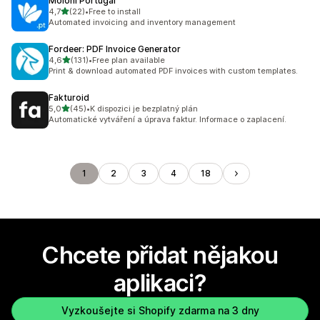
Moloni Portugal
z 5 hvězd
4,7
(22)
•
Free to install
Celkový počet recenzí: 22
Automated invoicing and inventory management
Fordeer: PDF Invoice Generator
z 5 hvězd
4,6
(131)
•
Free plan available
Celkový počet recenzí: 131
Print & download automated PDF invoices with custom templates.
Fakturoid
z 5 hvězd
5,0
(45)
•
K dispozici je bezplatný plán
Celkový počet recenzí: 45
Automatické vytváření a úprava faktur. Informace o zaplacení.
1
2
3
4
18
Chcete přidat nějakou
aplikaci?
Vyzkoušejte si Shopify zdarma na 3 dny