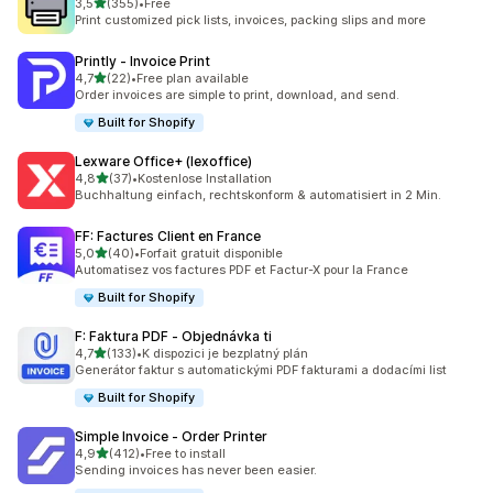
z 5 hvězd
3,5
(355)
•
Free
Celkový počet recenzí: 355
Print customized pick lists, invoices, packing slips and more
Printly ‑ Invoice Print
z 5 hvězd
4,7
(22)
•
Free plan available
Celkový počet recenzí: 22
Order invoices are simple to print, download, and send.
Built for Shopify
Lexware Office+ (lexoffice)
z 5 hvězd
4,8
(37)
•
Kostenlose Installation
Celkový počet recenzí: 37
Buchhaltung einfach, rechtskonform & automatisiert in 2 Min.
FF: Factures Client en France
z 5 hvězd
5,0
(40)
•
Forfait gratuit disponible
Celkový počet recenzí: 40
Automatisez vos factures PDF et Factur-X pour la France
Built for Shopify
F: Faktura PDF ‑ Objednávka ti
z 5 hvězd
4,7
(133)
•
K dispozici je bezplatný plán
Celkový počet recenzí: 133
Generátor faktur s automatickými PDF fakturami a dodacími list
Built for Shopify
Simple Invoice ‑ Order Printer
z 5 hvězd
4,9
(412)
•
Free to install
Celkový počet recenzí: 412
Sending invoices has never been easier.