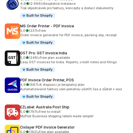
z 5 hvězd
4,9
(2 686)
•
Bezplatná instalace
Celkový počet recenzí: 2686
Tisk objednávek pro faktury, koncepty a dodací dokumenty
Built for Shopify
MS Order Printer ‑ PDF Invoice
z 5 hvězd
5,0
(237)
•
Free
Celkový počet recenzí: 237
Order invoice generator for PDF invoice, packing slip, receipt
Built for Shopify
GST Pro: GST Invoice India
z 5 hvězd
5,0
(248)
•
Free plan available
Celkový počet recenzí: 248
Easy GST invoices for India. Reports, credit notes and filings
Built for Shopify
PDF Invoice Order Printer, POS
z 5 hvězd
4,9
(687)
•
K dispozici je bezplatný plán
Celkový počet recenzí: 687
Automatizované faktury vám pomohou ušetřit čas a zůstat v soul
Built for Shopify
EZLabel: Australia Post Ship
z 5 hvězd
5,0
(797)
•
Free to install
Celkový počet recenzí: 797
MyPost Business shipping labels made simple!
Oxilayer PDF Invoice Generator
z 5 hvězd
5,0
(162)
•
Free plan available