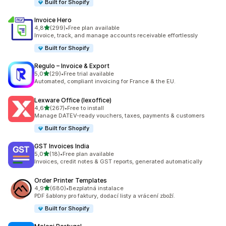
Built for Shopify
Invoice Hero
z 5 hvězd
4,8
(299)
•
Free plan available
Celkový počet recenzí: 299
Invoice, track, and manage accounts receivable effortlessly
Built for Shopify
Regulo – Invoice & Export
z 5 hvězd
5,0
(29)
•
Free trial available
Celkový počet recenzí: 29
Automated, compliant invoicing for France & the EU.
Lexware Office (lexoffice)
z 5 hvězd
4,6
(267)
•
Free to install
Celkový počet recenzí: 267
Manage DATEV-ready vouchers, taxes, payments & customers
Built for Shopify
GST Invoices India
z 5 hvězd
5,0
(18)
•
Free plan available
Celkový počet recenzí: 18
Invoices, credit notes & GST reports, generated automatically
Order Printer Templates
z 5 hvězd
4,9
(680)
•
Bezplatná instalace
Celkový počet recenzí: 680
PDF šablony pro faktury, dodací listy a vrácení zboží.
Built for Shopify