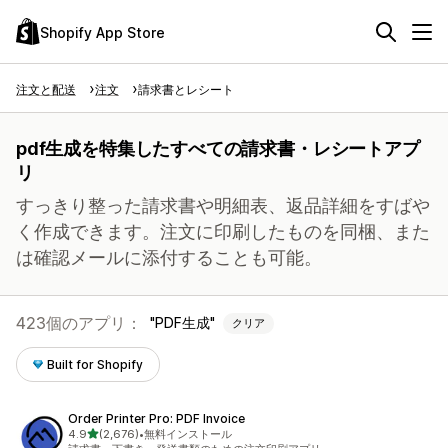
Shopify App Store
注文と配送
注文
請求書とレシート
pdf生成を特集したすべての請求書・レシートアプ
リ
すっきり整った請求書や明細表、返品詳細をすばや
く作成できます。注文に印刷したものを同梱、また
は確認メールに添付することも可能。
423個のアプリ：
PDF生成
クリア
Built for Shopify
Order Printer Pro: PDF Invoice
5つ星中
4.9
(2,676)
•
無料インストール
合計レビュー数：2676件