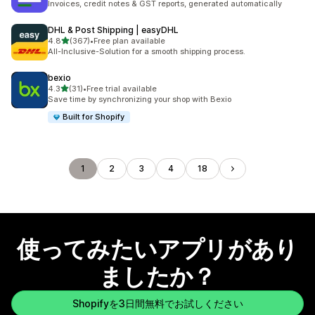
Invoices, credit notes & GST reports, generated automatically
DHL & Post Shipping | easyDHL
5つ星中
4.8
(367)
•
Free plan available
合計レビュー数：367件
All-Inclusive-Solution for a smooth shipping process.
bexio
5つ星中
4.3
(31)
•
Free trial available
合計レビュー数：31件
Save time by synchronizing your shop with Bexio
Built for Shopify
1
2
3
4
18
使ってみたいアプリがあり
ましたか？
Shopifyを3日間無料でお試しください