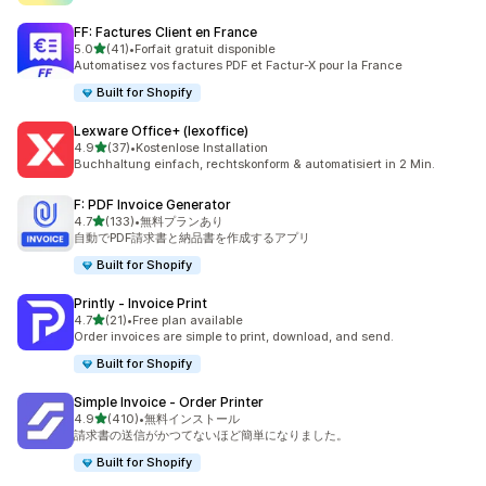
FF: Factures Client en France
5つ星中
5.0
(41)
•
Forfait gratuit disponible
合計レビュー数：41件
Automatisez vos factures PDF et Factur-X pour la France
Built for Shopify
Lexware Office+ (lexoffice)
5つ星中
4.9
(37)
•
Kostenlose Installation
合計レビュー数：37件
Buchhaltung einfach, rechtskonform & automatisiert in 2 Min.
F: PDF Invoice Generator
5つ星中
4.7
(133)
•
無料プランあり
合計レビュー数：133件
自動でPDF請求書と納品書を作成するアプリ
Built for Shopify
Printly ‑ Invoice Print
5つ星中
4.7
(21)
•
Free plan available
合計レビュー数：21件
Order invoices are simple to print, download, and send.
Built for Shopify
Simple Invoice ‑ Order Printer
5つ星中
4.9
(410)
•
無料インストール
合計レビュー数：410件
請求書の送信がかつてないほど簡単になりました。
Built for Shopify