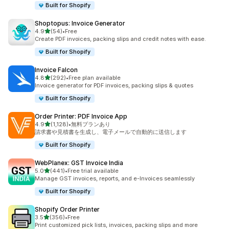
Built for Shopify
Shoptopus: Invoice Generator
5つ星中
4.9
(54)
•
Free
合計レビュー数：54件
Create PDF invoices, packing slips and credit notes with ease.
Built for Shopify
Invoice Falcon
5つ星中
4.8
(292)
•
Free plan available
合計レビュー数：292件
Invoice generator for PDF invoices, packing slips & quotes
Built for Shopify
Order Printer: PDF Invoice App
5つ星中
4.9
(1,128)
•
無料プランあり
合計レビュー数：1128件
請求書や見積書を生成し、電子メールで自動的に送信します
Built for Shopify
WebPlanex: GST Invoice India
5つ星中
5.0
(441)
•
Free trial available
合計レビュー数：441件
Manage GST invoices, reports, and e-Invoices seamlessly
Built for Shopify
Shopify Order Printer
5つ星中
3.5
(356)
•
Free
合計レビュー数：356件
Print customized pick lists, invoices, packing slips and more