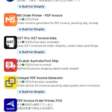
請求書・下書き・発送書類のための注文印刷アプリ
Built for Shopify
MS Order Printer ‑ PDF Invoice
5つ星中
5.0
(231)
•
Free
合計レビュー数：231件
Order invoice generator for PDF invoice, packing slip, receipt
Built for Shopify
GST Pro: GST Invoice India
5つ星中
5.0
(246)
•
Free plan available
合計レビュー数：246件
Easy GST invoices for India. Reports, credit notes and filings
Built for Shopify
EZLabel: Australia Post Ship
5つ星中
5.0
(792)
•
Free to install
合計レビュー数：792件
MyPost Business shipping labels made simple!
Oxilayer PDF Invoice Generator
5つ星中
5.0
(161)
•
Free plan available
合計レビュー数：161件
Order printer for invoices packing slips quotes and e-invoices
Built for Shopify
PDF Invoice Order Printer, POS
5つ星中
4.9
(685)
•
無料プランあり
合計レビュー数：685件
自動請求書で時短＆法令順守。