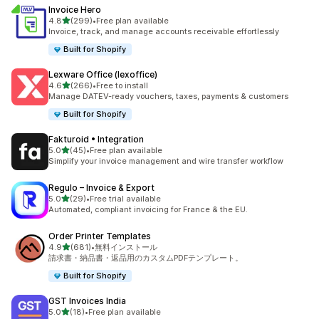
Invoice Hero
5つ星中
4.8
(299)
•
Free plan available
合計レビュー数：299件
Invoice, track, and manage accounts receivable effortlessly
Built for Shopify
Lexware Office (lexoffice)
5つ星中
4.6
(266)
•
Free to install
合計レビュー数：266件
Manage DATEV-ready vouchers, taxes, payments & customers
Built for Shopify
Fakturoid • Integration
5つ星中
5.0
(45)
•
Free plan available
合計レビュー数：45件
Simplify your invoice management and wire transfer workflow
Regulo – Invoice & Export
5つ星中
5.0
(29)
•
Free trial available
合計レビュー数：29件
Automated, compliant invoicing for France & the EU.
Order Printer Templates
5つ星中
4.9
(681)
•
無料インストール
合計レビュー数：681件
請求書・納品書・返品用のカスタムPDFテンプレート。
Built for Shopify
GST Invoices India
5つ星中
5.0
(18)
•
Free plan available
合計レビュー数：18件