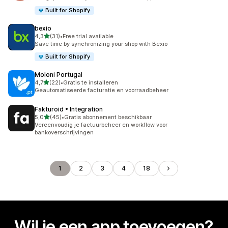
Built for Shopify
bexio
van 5 sterren
4,3
(31)
•
Free trial available
31 recensies in totaal
Save time by synchronizing your shop with Bexio
Built for Shopify
Moloni Portugal
van 5 sterren
4,7
(22)
•
Gratis te installeren
22 recensies in totaal
Geautomatiseerde facturatie en voorraadbeheer
Fakturoid • Integration
van 5 sterren
5,0
(45)
•
Gratis abonnement beschikbaar
45 recensies in totaal
Vereenvoudig je factuurbeheer en workflow voor
bankoverschrijvingen
1
2
3
4
18
Wil je een app toevoegen?