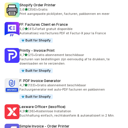
Shopify Order Printer
van 5 sterren
3,6
(356)
•
Gratis
356 recensies in totaal
Print aangepaste picklijsten, facturen, pakbonnen en meer
FF: Factures Client en France
van 5 sterren
5,0
(41)
•
Forfait gratuit disponible
41 recensies in totaal
Automatisez vos factures PDF et Factur-X pour la France
Built for Shopify
Printly ‑ Invoice Print
van 5 sterren
4,7
(21)
•
Gratis abonnement beschikbaar
21 recensies in totaal
Facturen van bestellingen zijn eenvoudig af te drukken, te
downloaden en te verzenden.
Built for Shopify
F: PDF Invoice Generator
van 5 sterren
4,7
(133)
•
Gratis abonnement beschikbaar
133 recensies in totaal
Factuurgenerator met auto-PDF facturen en pakbonnen
Built for Shopify
Lexware Office+ (lexoffice)
van 5 sterren
4,9
(36)
•
Kostenlose Installation
36 recensies in totaal
Buchhaltung einfach, rechtskonform & automatisiert in 2 Min.
Simple Invoice ‑ Order Printer