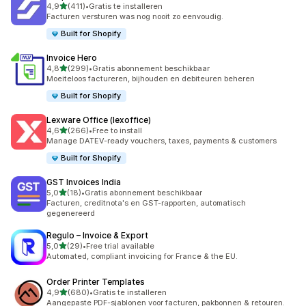
van 5 sterren
4,9
(411)
•
Gratis te installeren
411 recensies in totaal
Facturen versturen was nog nooit zo eenvoudig.
Built for Shopify
Invoice Hero
van 5 sterren
4,8
(299)
•
Gratis abonnement beschikbaar
299 recensies in totaal
Moeiteloos factureren, bijhouden en debiteuren beheren
Built for Shopify
Lexware Office (lexoffice)
van 5 sterren
4,6
(266)
•
Free to install
266 recensies in totaal
Manage DATEV-ready vouchers, taxes, payments & customers
Built for Shopify
GST Invoices India
van 5 sterren
5,0
(18)
•
Gratis abonnement beschikbaar
18 recensies in totaal
Facturen, creditnota's en GST-rapporten, automatisch
gegenereerd
Regulo – Invoice & Export
van 5 sterren
5,0
(29)
•
Free trial available
29 recensies in totaal
Automated, compliant invoicing for France & the EU.
Order Printer Templates
van 5 sterren
4,9
(680)
•
Gratis te installeren
680 recensies in totaal
Aangepaste PDF-sjablonen voor facturen, pakbonnen & retouren.