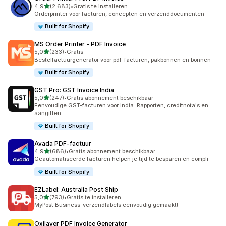
van 5 sterren
4,9
(2.683)
•
Gratis te installeren
2683 recensies in totaal
Orderprinter voor facturen, concepten en verzenddocumenten
Built for Shopify
MS Order Printer ‑ PDF Invoice
van 5 sterren
5,0
(233)
•
Gratis
233 recensies in totaal
Bestelfactuurgenerator voor pdf-facturen, pakbonnen en bonnen
Built for Shopify
GST Pro: GST Invoice India
van 5 sterren
5,0
(247)
•
Gratis abonnement beschikbaar
247 recensies in totaal
Eenvoudige GST-facturen voor India. Rapporten, creditnota's en
aangiften
Built for Shopify
Avada PDF‑factuur
van 5 sterren
4,9
(686)
•
Gratis abonnement beschikbaar
686 recensies in totaal
Geautomatiseerde facturen helpen je tijd te besparen en compli
Built for Shopify
EZLabel: Australia Post Ship
van 5 sterren
5,0
(793)
•
Gratis te installeren
793 recensies in totaal
MyPost Business-verzendlabels eenvoudig gemaakt!
Oxilayer PDF Invoice Generator