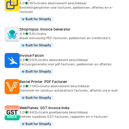
van 5 sterren
5,0
(161)
•
Gratis abonnement beschikbaar
161 recensies in totaal
Bestellingenprinter voor facturen, pakbonnen, offertes en e-
facturen
Built for Shopify
Shoptopus: Invoice Generator
van 5 sterren
4,9
(54)
•
Gratis
54 recensies in totaal
Maak eenvoudig PDF-facturen, pakbonnen en creditnota's.
Built for Shopify
Invoice Falcon
van 5 sterren
4,8
(293)
•
Gratis abonnement beschikbaar
293 recensies in totaal
Factuurgenerator voor pdf-facturen, pakbonnen en offertes
Built for Shopify
Bestel Printer: PDF Facturen
van 5 sterren
4,9
(1.130)
•
Gratis abonnement beschikbaar
1130 recensies in totaal
Genereer en verstuur automatisch facturen, offertes via e-mail
Built for Shopify
WebPlanex: GST Invoice India
van 5 sterren
5,0
(443)
•
Gratis proefperiode beschikbaar
443 recensies in totaal
Beheer naadloos GST-facturen, rapporten en e-facturen
Built for Shopify