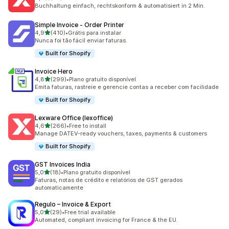
36 avaliações ao todo
Buchhaltung einfach, rechtskonform & automatisiert in 2 Min.
Simple Invoice ‑ Order Printer
de 5 estrelas
4,9
(410)
•
Grátis para instalar
410 avaliações ao todo
Nunca foi tão fácil enviar faturas.
Built for Shopify
Invoice Hero
de 5 estrelas
4,8
(299)
•
Plano gratuito disponível
299 avaliações ao todo
Emita faturas, rastreie e gerencie contas a receber com facilidade
Built for Shopify
Lexware Office (lexoffice)
de 5 estrelas
4,6
(266)
•
Free to install
266 avaliações ao todo
Manage DATEV-ready vouchers, taxes, payments & customers
Built for Shopify
GST Invoices India
de 5 estrelas
5,0
(18)
•
Plano gratuito disponível
18 avaliações ao todo
Faturas, notas de crédito e relatórios de GST gerados
automaticamente
Regulo – Invoice & Export
de 5 estrelas
5,0
(29)
•
Free trial available
29 avaliações ao todo
Automated, compliant invoicing for France & the EU.