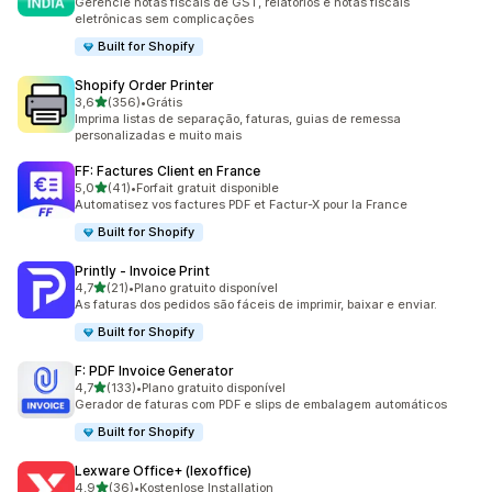
Gerencie notas fiscais de GST, relatórios e notas fiscais
eletrônicas sem complicações
Built for Shopify
Shopify Order Printer
de 5 estrelas
3,6
(356)
•
Grátis
356 avaliações ao todo
Imprima listas de separação, faturas, guias de remessa
personalizadas e muito mais
FF: Factures Client en France
de 5 estrelas
5,0
(41)
•
Forfait gratuit disponible
41 avaliações ao todo
Automatisez vos factures PDF et Factur-X pour la France
Built for Shopify
Printly ‑ Invoice Print
de 5 estrelas
4,7
(21)
•
Plano gratuito disponível
21 avaliações ao todo
As faturas dos pedidos são fáceis de imprimir, baixar e enviar.
Built for Shopify
F: PDF Invoice Generator
de 5 estrelas
4,7
(133)
•
Plano gratuito disponível
133 avaliações ao todo
Gerador de faturas com PDF e slips de embalagem automáticos
Built for Shopify
Lexware Office+ (lexoffice)
de 5 estrelas
4,9
(36)
•
Kostenlose Installation