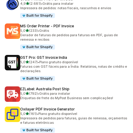
de 5 estrelas
4,9
(2.681)
•
Grátis para instalar
2681 avaliações ao todo
Impressora de pedidos: notas fiscais, rascunhos e envios
Built for Shopify
MS Order Printer ‑ PDF Invoice
de 5 estrelas
5,0
(233)
•
Grátis
233 avaliações ao todo
Gerador de faturas de pedidos para faturas em PDF, guias de
remessa e recibos
Built for Shopify
GST Pro: GST Invoice India
de 5 estrelas
5,0
(247)
•
Plano gratuito disponível
247 avaliações ao todo
Faturas com GST fáceis para a Índia. Relatórios, notas de crédito e
declarações.
Built for Shopify
EZLabel: Australia Post Ship
de 5 estrelas
5,0
(792)
•
Grátis para instalar
792 avaliações ao todo
Etiquetas de frete do MyPost Business sem complicações!
Oxilayer PDF Invoice Generator
de 5 estrelas
5,0
(161)
•
Plano gratuito disponível
161 avaliações ao todo
Impressora de pedidos para faturas, guias de remessa, orçamentos
e faturas eletrônicas
Built for Shopify