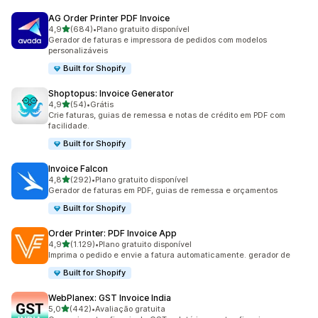
AG Order Printer PDF Invoice
de 5 estrelas
4,9
(684)
•
Plano gratuito disponível
684 avaliações ao todo
Gerador de faturas e impressora de pedidos com modelos
personalizáveis
Built for Shopify
Shoptopus: Invoice Generator
de 5 estrelas
4,9
(54)
•
Grátis
54 avaliações ao todo
Crie faturas, guias de remessa e notas de crédito em PDF com
facilidade.
Built for Shopify
Invoice Falcon
de 5 estrelas
4,8
(292)
•
Plano gratuito disponível
292 avaliações ao todo
Gerador de faturas em PDF, guias de remessa e orçamentos
Built for Shopify
Order Printer: PDF Invoice App
de 5 estrelas
4,9
(1.129)
•
Plano gratuito disponível
1129 avaliações ao todo
Imprima o pedido e envie a fatura automaticamente. gerador de
Built for Shopify
WebPlanex: GST Invoice India
de 5 estrelas
5,0
(442)
•
Avaliação gratuita
442 avaliações ao todo