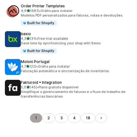
Order Printer Templates
de 5 estrelas
4,9
(681)
•
Grátis para instalar
681 avaliações ao todo
Modelos PDF personalizados para faturas, notas e devoluções.
Built for Shopify
bexio
de 5 estrelas
4,3
(31)
•
Free trial available
31 avaliações ao todo
Save time by synchronizing your shop with Bexio
Built for Shopify
Moloni Portugal
de 5 estrelas
4,7
(22)
•
Grátis para instalar
22 avaliações ao todo
Faturação automática e sincronização de inventários
Fakturoid • Integration
de 5 estrelas
5,0
(45)
•
Plano gratuito disponível
45 avaliações ao todo
Simplifique o gerenciamento de faturas e o fluxo de trabalho de
transferências bancárias
1
2
3
4
18