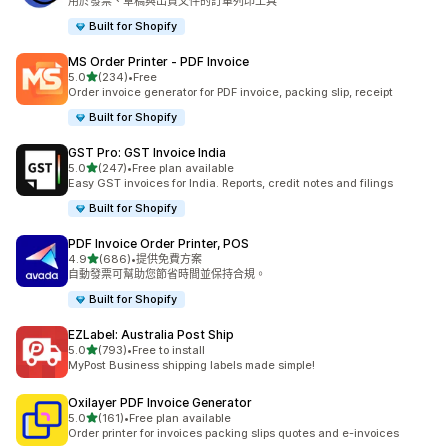
用於發票、草稿與出貨文件的訂單列印工具
Built for Shopify
MS Order Printer ‑ PDF Invoice
滿分 5 顆星
5.0
(234)
•
Free
共有 234 則評價
Order invoice generator for PDF invoice, packing slip, receipt
Built for Shopify
GST Pro: GST Invoice India
滿分 5 顆星
5.0
(247)
•
Free plan available
共有 247 則評價
Easy GST invoices for India. Reports, credit notes and filings
Built for Shopify
PDF Invoice Order Printer, POS
滿分 5 顆星
4.9
(686)
•
提供免費方案
共有 686 則評價
自動發票可幫助您節省時間並保持合規。
Built for Shopify
EZLabel: Australia Post Ship
滿分 5 顆星
5.0
(793)
•
Free to install
共有 793 則評價
MyPost Business shipping labels made simple!
Oxilayer PDF Invoice Generator
滿分 5 顆星
5.0
(161)
•
Free plan available
共有 161 則評價
Order printer for invoices packing slips quotes and e-invoices