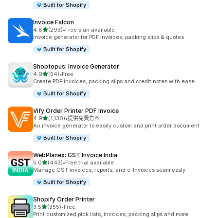
Built for Shopify
Invoice Falcon
滿分 5 顆星
4.8
(293)
•
Free plan available
共有 293 則評價
Invoice generator for PDF invoices, packing slips & quotes
Built for Shopify
Shoptopus: Invoice Generator
滿分 5 顆星
4.9
(54)
•
Free
共有 54 則評價
Create PDF invoices, packing slips and credit notes with ease.
Built for Shopify
Vify Order Printer PDF Invoice
滿分 5 顆星
4.9
(1,130)
•
提供免費方案
共有 1130 則評價
An invoice generator to easily custom and print order document
Built for Shopify
WebPlanex: GST Invoice India
滿分 5 顆星
5.0
(443)
•
Free trial available
共有 443 則評價
Manage GST invoices, reports, and e-Invoices seamlessly
Built for Shopify
Shopify Order Printer
滿分 5 顆星
3.5
(355)
•
Free
共有 355 則評價
Print customized pick lists, invoices, packing slips and more