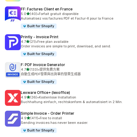
FF: Factures Client en France
滿分 5 顆星
5.0
(40)
•
Forfait gratuit disponible
共有 40 則評價
Automatisez vos factures PDF et Factur-X pour la France
Built for Shopify
Printly ‑ Invoice Print
滿分 5 顆星
4.7
(21)
•
Free plan available
共有 21 則評價
Order invoices are simple to print, download, and send.
Built for Shopify
F: PDF Invoice Generator
滿分 5 顆星
4.7
(133)
•
提供免費方案
共有 133 則評價
自動生成PDF發票與出貨單的發票生成器
Built for Shopify
Lexware Office+ (lexoffice)
滿分 5 顆星
4.9
(36)
•
Kostenlose Installation
共有 36 則評價
Buchhaltung einfach, rechtskonform & automatisiert in 2 Min.
Simple Invoice ‑ Order Printer
滿分 5 顆星
4.9
(411)
•
Free to install
共有 411 則評價
Sending invoices has never been easier.
Built for Shopify