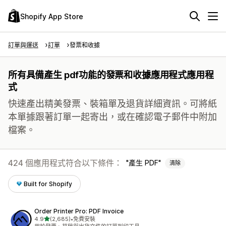
Shopify App Store
訂單與運送
訂單
發票和收據
所有具備產生 pdf功能的發票和收據應用程式應用程
式
快速產出精美發票、裝箱單及退貨詳細資訊。可將紙
本單據跟著訂單一起寄出，或在確認電子郵件中附加
檔案。
424 個應用程式符合以下條件：
產生 PDF
清除
Built for Shopify
Order Printer Pro: PDF Invoice
滿分 5 顆星
4.9
(2,685)
•
免費安裝
共有 2685 則評價