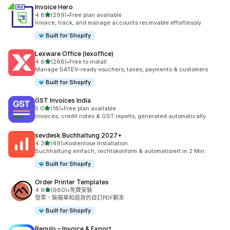
Invoice Hero
滿分 5 顆星
4.8
(299)
•
Free plan available
共有 299 則評價
Invoice, track, and manage accounts receivable effortlessly
Built for Shopify
Lexware Office (lexoffice)
滿分 5 顆星
4.6
(266)
•
Free to install
共有 266 則評價
Manage DATEV-ready vouchers, taxes, payments & customers
Built for Shopify
GST Invoices India
滿分 5 顆星
5.0
(18)
•
Free plan available
共有 18 則評價
Invoices, credit notes & GST reports, generated automatically
sevdesk Buchhaltung 2027+
滿分 5 顆星
4.3
(49)
•
Kostenlose Installation
共有 49 則評價
Buchhaltung einfach, rechtskonform & automatisiert in 2 Min.
Built for Shopify
Order Printer Templates
滿分 5 顆星
4.9
(680)
•
免費安裝
共有 680 則評價
發票、裝箱單和退貨的自訂PDF範本
Built for Shopify
Regulo – Invoice & Export