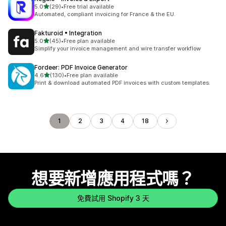
滿分 5 顆星
5.0
(29)
•
Free trial available
共有 29 則評價
Automated, compliant invoicing for France & the EU.
Fakturoid • Integration
滿分 5 顆星
5.0
(45)
•
Free plan available
共有 45 則評價
Simplify your invoice management and wire transfer workflow
Fordeer: PDF Invoice Generator
滿分 5 顆星
4.6
(130)
•
Free plan available
共有 130 則評價
Print & download automated PDF invoices with custom templates.
1
2
3
4
18
想要新增應用程式嗎？
免費試用 Shopify 3 天