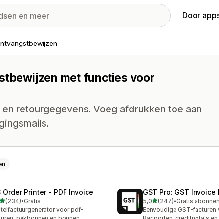
Door apps
ontvangstbewijzen
stbewijzen met functies voor
 en retourgegevens. Voeg afdrukken toe aan
gingsmails.
en
 Order Printer ‑ PDF Invoice
GST Pro: GST Invoice 
van 5 sterren
van 5 sterren
(234)
•
Gratis
5,0
(247)
•
 recensies in totaal
247 recensies in totaal
telfactuurgenerator voor pdf-
Eenvoudige GST-facturen v
turen, pakbonnen en bonnen
Rapporten, creditnota's en