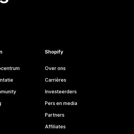
n
Shopify
pcentrum
Over ons
ntatie
Carrières
mmunity
Investeerders
g
Pers en media
Partners
Affiliates