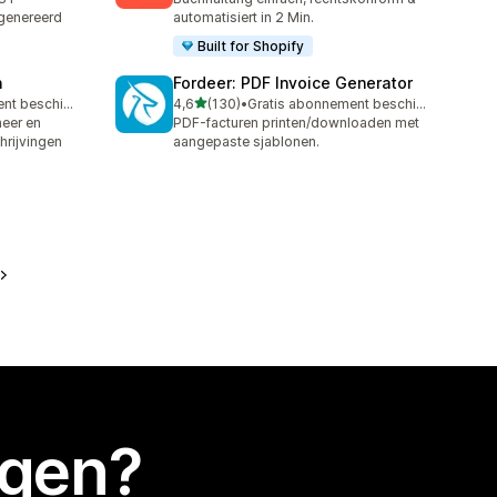
genereerd
automatisiert in 2 Min.
Built for Shopify
n
Fordeer: PDF Invoice Generator
van 5 sterren
Gratis abonnement beschikbaar
4,6
(130)
•
Gratis abonnement beschikbaar
130 recensies in totaal
heer en
PDF-facturen printen/downloaden met
rijvingen
aangepaste sjablonen.
egen?