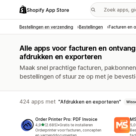
Shopify App Store
Bestellingen en verzending
Bestellingen
Facturen en 
Alle apps voor facturen en ontvang
afdrukken en exporteren
Maak snel prachtige facturen, pakbonnen
bestellingen of stuur ze op met je bevesti
424 apps met
Afdrukken en exporteren
Wiss
Order Printer Pro: PDF Invoice
MS
van 5 sterren
4,9
(2.685)
•
Gratis te installeren
5,0
2685 recensies in totaal
234
Orderprinter voor facturen, concepten
Bes
en verzenddocumenten
fac