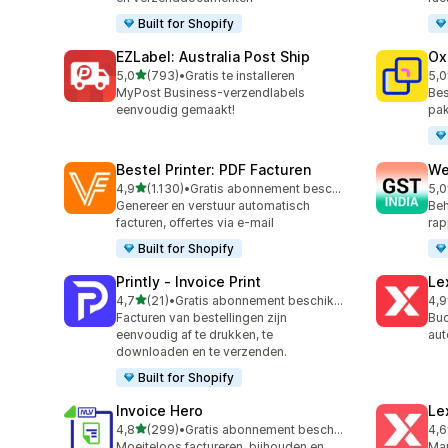
Built for Shopify
EZLabel: Australia Post Ship
Ox
van 5 sterren
5,0
(793)
•
Gratis te installeren
5,0
793 recensies in totaal
161
MyPost Business-verzendlabels
Bes
eenvoudig gemaakt!
pak
Bestel Printer: PDF Facturen
We
van 5 sterren
4,9
(1.130)
•
Gratis abonnement beschikbaar
5,0
1130 recensies in totaal
443
Genereer en verstuur automatisch
Beh
facturen, offertes via e-mail
rap
Built for Shopify
Printly ‑ Invoice Print
Le
van 5 sterren
4,7
(21)
•
Gratis abonnement beschikbaar
4,9
21 recensies in totaal
36 
Facturen van bestellingen zijn
Buc
eenvoudig af te drukken, te
aut
downloaden en te verzenden.
Built for Shopify
Invoice Hero
Le
van 5 sterren
4,8
(299)
•
Gratis abonnement beschikbaar
4,6
299 recensies in totaal
266
Moeiteloos factureren, bijhouden en
Man