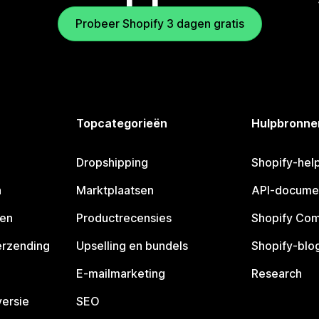
Probeer Shopify 3 dagen gratis
Topcategorieën
Hulpbronne
Dropshipping
Shopify-hel
n
Marktplaatsen
API-docume
pen
Productrecensies
Shopify Co
erzending
Upselling en bundels
Shopify-blo
E-mailmarketing
Research
ersie
SEO