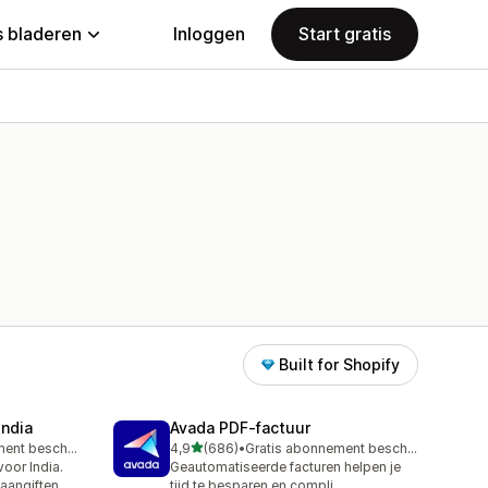
 bladeren
Inloggen
Start gratis
Built for Shopify
India
Avada PDF‑factuur
van 5 sterren
Gratis abonnement beschikbaar
4,9
(686)
•
Gratis abonnement beschikbaar
686 recensies in totaal
oor India.
Geautomatiseerde facturen helpen je
 aangiften
tijd te besparen en compli