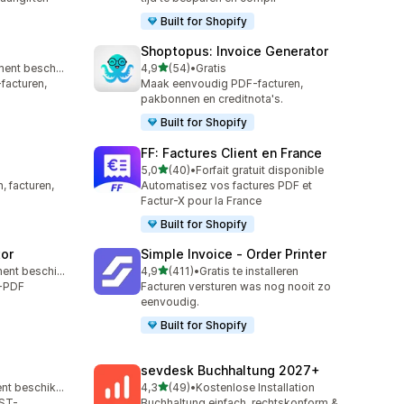
Built for Shopify
Shoptopus: Invoice Generator
van 5 sterren
Gratis abonnement beschikbaar
4,9
(54)
•
Gratis
54 recensies in totaal
facturen,
Maak eenvoudig PDF-facturen,
pakbonnen en creditnota's.
Built for Shopify
FF: Factures Client en France
van 5 sterren
5,0
(40)
•
Forfait gratuit disponible
40 recensies in totaal
, facturen,
Automatisez vos factures PDF et
Factur-X pour la France
Built for Shopify
tor
Simple Invoice ‑ Order Printer
van 5 sterren
Gratis abonnement beschikbaar
4,9
(411)
•
Gratis te installeren
411 recensies in totaal
o-PDF
Facturen versturen was nog nooit zo
eenvoudig.
Built for Shopify
sevdesk Buchhaltung 2027+
van 5 sterren
Gratis abonnement beschikbaar
4,3
(49)
•
Kostenlose Installation
49 recensies in totaal
GST-
Buchhaltung einfach, rechtskonform &