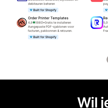
debiteuren beheren
pa
Built for Shopify
Order Printer Templates
Re
van 5 sterren
4,9
(680)
•
Gratis te installeren
5,0
680 recensies in totaal
29 
Aangepaste PDF-sjablonen voor
Aut
facturen, pakbonnen & retouren.
Fra
Built for Shopify
Wil 