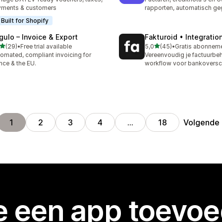
yments & customers
rapporten, automatisch ge
Built for Shopify
gulo – Invoice & Export
Fakturoid • Integratio
van 5 sterren
van 5 sterren
(29)
•
Free trial available
5,0
(45)
•
recensies in totaal
45 recensies in totaal
omated, compliant invoicing for
Vereenvoudig je factuurbe
nce & the EU.
workflow voor bankoversch
Volgende
1
2
3
4
…
18
je een app toevo