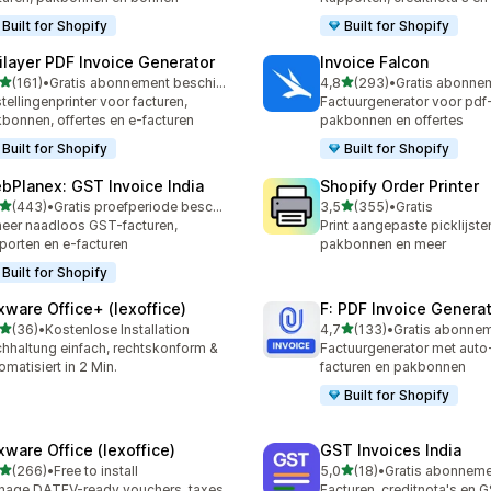
Built for Shopify
Built for Shopify
ilayer PDF Invoice Generator
Invoice Falcon
van 5 sterren
van 5 sterren
(161)
•
Gratis abonnement beschikbaar
4,8
(293)
•
 recensies in totaal
293 recensies in totaal
tellingenprinter voor facturen,
Factuurgenerator voor pdf-
bonnen, offertes en e-facturen
pakbonnen en offertes
Built for Shopify
Built for Shopify
bPlanex: GST Invoice India
Shopify Order Printer
van 5 sterren
van 5 sterren
(443)
•
Gratis proefperiode beschikbaar
3,5
(355)
•
Gratis
 recensies in totaal
355 recensies in totaal
eer naadloos GST-facturen,
Print aangepaste picklijsten
porten en e-facturen
pakbonnen en meer
Built for Shopify
xware Office+ (lexoffice)
F: PDF Invoice Genera
van 5 sterren
van 5 sterren
(36)
•
Kostenlose Installation
4,7
(133)
•
recensies in totaal
133 recensies in totaal
hhaltung einfach, rechtskonform &
Factuurgenerator met aut
omatisiert in 2 Min.
facturen en pakbonnen
Built for Shopify
xware Office (lexoffice)
GST Invoices India
van 5 sterren
van 5 sterren
(266)
•
Free to install
5,0
(18)
•
 recensies in totaal
18 recensies in totaal
age DATEV-ready vouchers, taxes,
Facturen, creditnota's en 