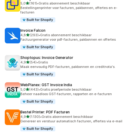
van 5 sterren
5,0
(161)
•
Gratis abonnement beschikbaar
161 recensies in totaal
Bestellingenprinter voor facturen, pakbonnen, offertes en e-
facturen
Built for Shopify
Invoice Falcon
van 5 sterren
4,8
(293)
•
Gratis abonnement beschikbaar
293 recensies in totaal
Factuurgenerator voor pdf-facturen, pakbonnen en offertes
Built for Shopify
Shoptopus: Invoice Generator
van 5 sterren
4,9
(54)
•
Gratis
54 recensies in totaal
Maak eenvoudig PDF-facturen, pakbonnen en creditnota's.
Built for Shopify
WebPlanex: GST Invoice India
van 5 sterren
5,0
(443)
•
Gratis proefperiode beschikbaar
443 recensies in totaal
Beheer naadloos GST-facturen, rapporten en e-facturen
Built for Shopify
Bestel Printer: PDF Facturen
van 5 sterren
4,9
(1.130)
•
Gratis abonnement beschikbaar
1130 recensies in totaal
Genereer en verstuur automatisch facturen, offertes via e-mail
Built for Shopify