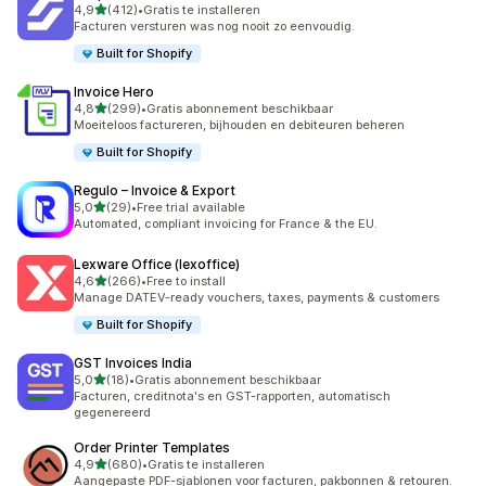
van 5 sterren
4,9
(412)
•
Gratis te installeren
412 recensies in totaal
Facturen versturen was nog nooit zo eenvoudig.
Built for Shopify
Invoice Hero
van 5 sterren
4,8
(299)
•
Gratis abonnement beschikbaar
299 recensies in totaal
Moeiteloos factureren, bijhouden en debiteuren beheren
Built for Shopify
Regulo – Invoice & Export
van 5 sterren
5,0
(29)
•
Free trial available
29 recensies in totaal
Automated, compliant invoicing for France & the EU.
Lexware Office (lexoffice)
van 5 sterren
4,6
(266)
•
Free to install
266 recensies in totaal
Manage DATEV-ready vouchers, taxes, payments & customers
Built for Shopify
GST Invoices India
van 5 sterren
5,0
(18)
•
Gratis abonnement beschikbaar
18 recensies in totaal
Facturen, creditnota's en GST-rapporten, automatisch
gegenereerd
Order Printer Templates
van 5 sterren
4,9
(680)
•
Gratis te installeren
680 recensies in totaal
Aangepaste PDF-sjablonen voor facturen, pakbonnen & retouren.