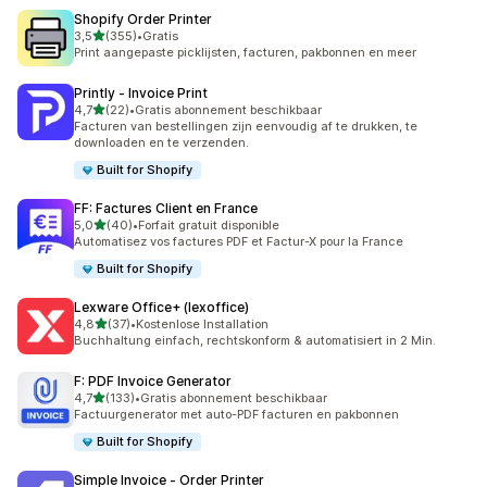
Shopify Order Printer
van 5 sterren
3,5
(355)
•
Gratis
355 recensies in totaal
Print aangepaste picklijsten, facturen, pakbonnen en meer
Printly ‑ Invoice Print
van 5 sterren
4,7
(22)
•
Gratis abonnement beschikbaar
22 recensies in totaal
Facturen van bestellingen zijn eenvoudig af te drukken, te
downloaden en te verzenden.
Built for Shopify
FF: Factures Client en France
van 5 sterren
5,0
(40)
•
Forfait gratuit disponible
40 recensies in totaal
Automatisez vos factures PDF et Factur-X pour la France
Built for Shopify
Lexware Office+ (lexoffice)
van 5 sterren
4,8
(37)
•
Kostenlose Installation
37 recensies in totaal
Buchhaltung einfach, rechtskonform & automatisiert in 2 Min.
F: PDF Invoice Generator
van 5 sterren
4,7
(133)
•
Gratis abonnement beschikbaar
133 recensies in totaal
Factuurgenerator met auto-PDF facturen en pakbonnen
Built for Shopify
Simple Invoice ‑ Order Printer