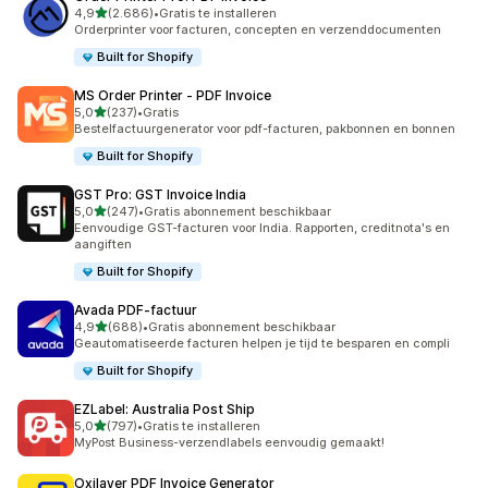
van 5 sterren
4,9
(2.686)
•
Gratis te installeren
2686 recensies in totaal
Orderprinter voor facturen, concepten en verzenddocumenten
Built for Shopify
MS Order Printer ‑ PDF Invoice
van 5 sterren
5,0
(237)
•
Gratis
237 recensies in totaal
Bestelfactuurgenerator voor pdf-facturen, pakbonnen en bonnen
Built for Shopify
GST Pro: GST Invoice India
van 5 sterren
5,0
(247)
•
Gratis abonnement beschikbaar
247 recensies in totaal
Eenvoudige GST-facturen voor India. Rapporten, creditnota's en
aangiften
Built for Shopify
Avada PDF‑factuur
van 5 sterren
4,9
(688)
•
Gratis abonnement beschikbaar
688 recensies in totaal
Geautomatiseerde facturen helpen je tijd te besparen en compli
Built for Shopify
EZLabel: Australia Post Ship
van 5 sterren
5,0
(797)
•
Gratis te installeren
797 recensies in totaal
MyPost Business-verzendlabels eenvoudig gemaakt!
Oxilayer PDF Invoice Generator