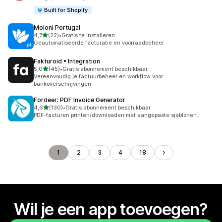
Built for Shopify
Moloni Portugal
van 5 sterren
4,7
(22)
•
Gratis te installeren
22 recensies in totaal
Geautomatiseerde facturatie en voorraadbeheer
Fakturoid • Integration
van 5 sterren
5,0
(45)
•
Gratis abonnement beschikbaar
45 recensies in totaal
Vereenvoudig je factuurbeheer en workflow voor
bankoverschrijvingen
Fordeer: PDF Invoice Generator
van 5 sterren
4,6
(130)
•
Gratis abonnement beschikbaar
130 recensies in totaal
PDF-facturen printen/downloaden met aangepaste sjablonen.
1
2
3
4
18
Wil je een app toevoegen?