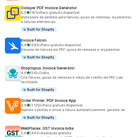
Oxilayer PDF Invoice Generator
de 5 estrelas
5,0
(161)
•
Plano gratuito disponível
161 avaliações ao todo
Impressora de pedidos para faturas, guias de remessa, orçamentos
e faturas eletrônicas
Built for Shopify
Invoice Falcon
de 5 estrelas
4,8
(293)
•
Plano gratuito disponível
293 avaliações ao todo
Gerador de faturas em PDF, guias de remessa e orçamentos
Built for Shopify
Shoptopus: Invoice Generator
de 5 estrelas
4,9
(54)
•
Grátis
54 avaliações ao todo
Crie faturas, guias de remessa e notas de crédito em PDF com
facilidade.
Built for Shopify
Order Printer: PDF Invoice App
de 5 estrelas
4,9
(1.129)
•
Plano gratuito disponível
1129 avaliações ao todo
Imprima o pedido e envie a fatura automaticamente. gerador de
Built for Shopify
WebPlanex: GST Invoice India
de 5 estrelas
5,0
(443)
•
Avaliação gratuita
443 avaliações ao todo