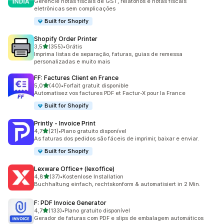
Gerencie notas fiscais de GST, relatórios e notas fiscais
eletrônicas sem complicações
Built for Shopify
Shopify Order Printer
de 5 estrelas
3,5
(355)
•
Grátis
355 avaliações ao todo
Imprima listas de separação, faturas, guias de remessa
personalizadas e muito mais
FF: Factures Client en France
de 5 estrelas
5,0
(40)
•
Forfait gratuit disponible
40 avaliações ao todo
Automatisez vos factures PDF et Factur-X pour la France
Built for Shopify
Printly ‑ Invoice Print
de 5 estrelas
4,7
(21)
•
Plano gratuito disponível
21 avaliações ao todo
As faturas dos pedidos são fáceis de imprimir, baixar e enviar.
Built for Shopify
Lexware Office+ (lexoffice)
de 5 estrelas
4,8
(37)
•
Kostenlose Installation
37 avaliações ao todo
Buchhaltung einfach, rechtskonform & automatisiert in 2 Min.
F: PDF Invoice Generator
de 5 estrelas
4,7
(133)
•
Plano gratuito disponível
133 avaliações ao todo
Gerador de faturas com PDF e slips de embalagem automáticos