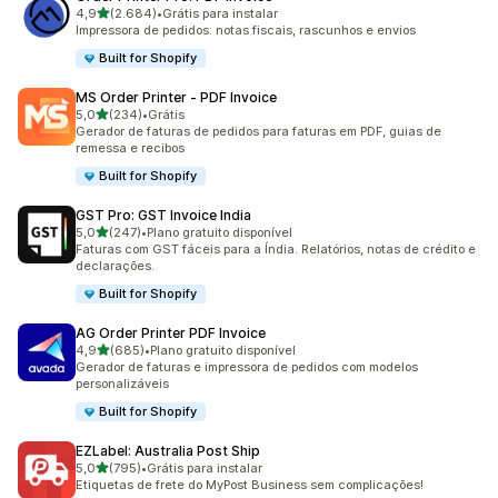
de 5 estrelas
4,9
(2.684)
•
Grátis para instalar
2684 avaliações ao todo
Impressora de pedidos: notas fiscais, rascunhos e envios
Built for Shopify
MS Order Printer ‑ PDF Invoice
de 5 estrelas
5,0
(234)
•
Grátis
234 avaliações ao todo
Gerador de faturas de pedidos para faturas em PDF, guias de
remessa e recibos
Built for Shopify
GST Pro: GST Invoice India
de 5 estrelas
5,0
(247)
•
Plano gratuito disponível
247 avaliações ao todo
Faturas com GST fáceis para a Índia. Relatórios, notas de crédito e
declarações.
Built for Shopify
AG Order Printer PDF Invoice
de 5 estrelas
4,9
(685)
•
Plano gratuito disponível
685 avaliações ao todo
Gerador de faturas e impressora de pedidos com modelos
personalizáveis
Built for Shopify
EZLabel: Australia Post Ship
de 5 estrelas
5,0
(795)
•
Grátis para instalar
795 avaliações ao todo
Etiquetas de frete do MyPost Business sem complicações!