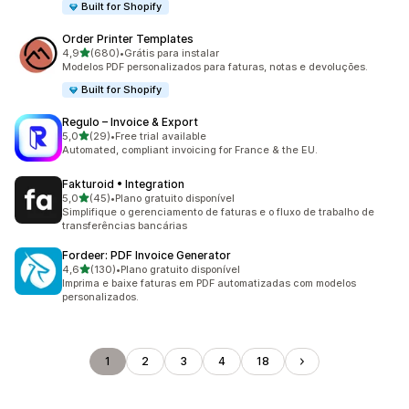
Built for Shopify
Order Printer Templates
de 5 estrelas
4,9
(680)
•
Grátis para instalar
680 avaliações ao todo
Modelos PDF personalizados para faturas, notas e devoluções.
Built for Shopify
Regulo – Invoice & Export
de 5 estrelas
5,0
(29)
•
Free trial available
29 avaliações ao todo
Automated, compliant invoicing for France & the EU.
Fakturoid • Integration
de 5 estrelas
5,0
(45)
•
Plano gratuito disponível
45 avaliações ao todo
Simplifique o gerenciamento de faturas e o fluxo de trabalho de
transferências bancárias
Fordeer: PDF Invoice Generator
de 5 estrelas
4,6
(130)
•
Plano gratuito disponível
130 avaliações ao todo
Imprima e baixe faturas em PDF automatizadas com modelos
personalizados.
1
2
3
4
18