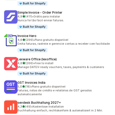
Built for Shopify
Simple Invoice ‑ Order Printer
de 5 estrelas
4,9
(411)
•
Grátis para instalar
411 avaliações ao todo
Nunca foi tão fácil enviar faturas.
Built for Shopify
Invoice Hero
de 5 estrelas
4,8
(299)
•
Plano gratuito disponível
299 avaliações ao todo
Emita faturas, rastreie e gerencie contas a receber com facilidade
Built for Shopify
Lexware Office (lexoffice)
de 5 estrelas
4,6
(266)
•
Free to install
266 avaliações ao todo
Manage DATEV-ready vouchers, taxes, payments & customers
Built for Shopify
GST Invoices India
de 5 estrelas
5,0
(18)
•
Plano gratuito disponível
18 avaliações ao todo
Faturas, notas de crédito e relatórios de GST gerados
automaticamente
sevdesk Buchhaltung 2027+
de 5 estrelas
4,3
(49)
•
Kostenlose Installation
49 avaliações ao todo
Buchhaltung einfach, rechtskonform & automatisiert in 2 Min.