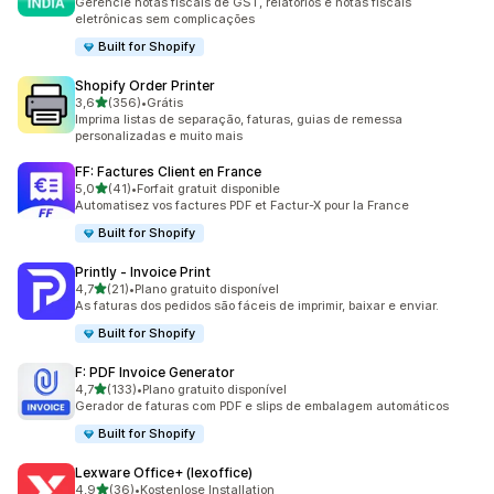
Gerencie notas fiscais de GST, relatórios e notas fiscais
eletrônicas sem complicações
Built for Shopify
Shopify Order Printer
de 5 estrelas
3,6
(356)
•
Grátis
356 avaliações ao todo
Imprima listas de separação, faturas, guias de remessa
personalizadas e muito mais
FF: Factures Client en France
de 5 estrelas
5,0
(41)
•
Forfait gratuit disponible
41 avaliações ao todo
Automatisez vos factures PDF et Factur-X pour la France
Built for Shopify
Printly ‑ Invoice Print
de 5 estrelas
4,7
(21)
•
Plano gratuito disponível
21 avaliações ao todo
As faturas dos pedidos são fáceis de imprimir, baixar e enviar.
Built for Shopify
F: PDF Invoice Generator
de 5 estrelas
4,7
(133)
•
Plano gratuito disponível
133 avaliações ao todo
Gerador de faturas com PDF e slips de embalagem automáticos
Built for Shopify
Lexware Office+ (lexoffice)
de 5 estrelas
4,9
(36)
•
Kostenlose Installation