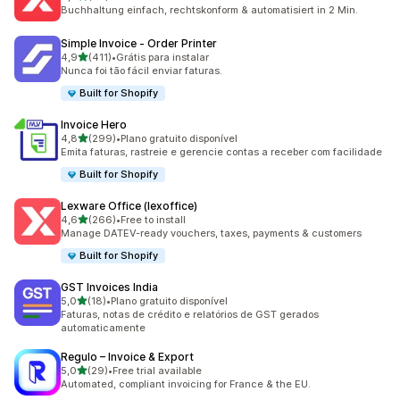
36 avaliações ao todo
Buchhaltung einfach, rechtskonform & automatisiert in 2 Min.
Simple Invoice ‑ Order Printer
de 5 estrelas
4,9
(411)
•
Grátis para instalar
411 avaliações ao todo
Nunca foi tão fácil enviar faturas.
Built for Shopify
Invoice Hero
de 5 estrelas
4,8
(299)
•
Plano gratuito disponível
299 avaliações ao todo
Emita faturas, rastreie e gerencie contas a receber com facilidade
Built for Shopify
Lexware Office (lexoffice)
de 5 estrelas
4,6
(266)
•
Free to install
266 avaliações ao todo
Manage DATEV-ready vouchers, taxes, payments & customers
Built for Shopify
GST Invoices India
de 5 estrelas
5,0
(18)
•
Plano gratuito disponível
18 avaliações ao todo
Faturas, notas de crédito e relatórios de GST gerados
automaticamente
Regulo – Invoice & Export
de 5 estrelas
5,0
(29)
•
Free trial available
29 avaliações ao todo
Automated, compliant invoicing for France & the EU.