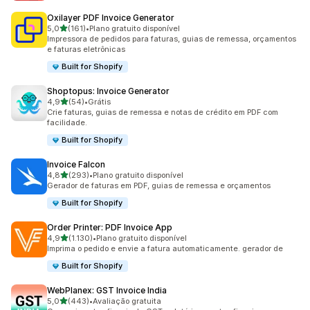
Oxilayer PDF Invoice Generator
de 5 estrelas
5,0
(161)
•
Plano gratuito disponível
161 avaliações ao todo
Impressora de pedidos para faturas, guias de remessa, orçamentos
e faturas eletrônicas
Built for Shopify
Shoptopus: Invoice Generator
de 5 estrelas
4,9
(54)
•
Grátis
54 avaliações ao todo
Crie faturas, guias de remessa e notas de crédito em PDF com
facilidade.
Built for Shopify
Invoice Falcon
de 5 estrelas
4,8
(293)
•
Plano gratuito disponível
293 avaliações ao todo
Gerador de faturas em PDF, guias de remessa e orçamentos
Built for Shopify
Order Printer: PDF Invoice App
de 5 estrelas
4,9
(1.130)
•
Plano gratuito disponível
1130 avaliações ao todo
Imprima o pedido e envie a fatura automaticamente. gerador de
Built for Shopify
WebPlanex: GST Invoice India
de 5 estrelas
5,0
(443)
•
Avaliação gratuita
443 avaliações ao todo