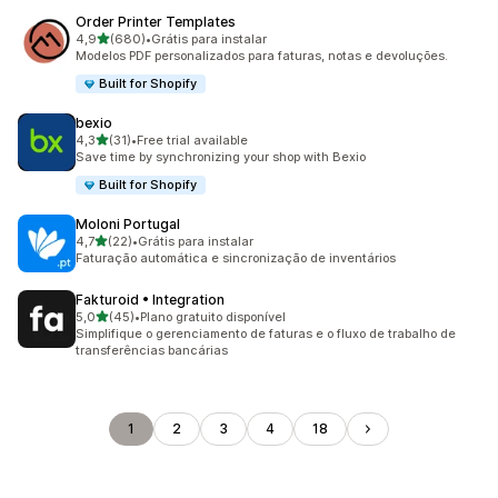
Order Printer Templates
de 5 estrelas
4,9
(680)
•
Grátis para instalar
680 avaliações ao todo
Modelos PDF personalizados para faturas, notas e devoluções.
Built for Shopify
bexio
de 5 estrelas
4,3
(31)
•
Free trial available
31 avaliações ao todo
Save time by synchronizing your shop with Bexio
Built for Shopify
Moloni Portugal
de 5 estrelas
4,7
(22)
•
Grátis para instalar
22 avaliações ao todo
Faturação automática e sincronização de inventários
Fakturoid • Integration
de 5 estrelas
5,0
(45)
•
Plano gratuito disponível
45 avaliações ao todo
Simplifique o gerenciamento de faturas e o fluxo de trabalho de
transferências bancárias
1
2
3
4
18