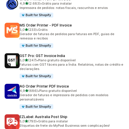
de 5 estrelas
4,9
(2.683)
•
Grátis para instalar
2683 avaliações ao todo
Impressora de pedidos: notas fiscais, rascunhos e envios
Built for Shopify
MS Order Printer ‑ PDF Invoice
de 5 estrelas
5,0
(233)
•
Grátis
233 avaliações ao todo
Gerador de faturas de pedidos para faturas em PDF, guias de
remessa e recibos
Built for Shopify
GST Pro: GST Invoice India
de 5 estrelas
5,0
(247)
•
Plano gratuito disponível
247 avaliações ao todo
Faturas com GST fáceis para a Índia. Relatórios, notas de crédito e
declarações.
Built for Shopify
AG Order Printer PDF Invoice
de 5 estrelas
4,9
(686)
•
Plano gratuito disponível
686 avaliações ao todo
Gerador de faturas e impressora de pedidos com modelos
personalizáveis
Built for Shopify
EZLabel: Australia Post Ship
de 5 estrelas
5,0
(793)
•
Grátis para instalar
793 avaliações ao todo
Etiquetas de frete do MyPost Business sem complicações!