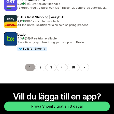
av 5 stjärnor
5,0
(18)
•
Gratisplan tillgänglig
18 recensioner totalt
Fakturor, kreditfakturor och GST-rapporter, genereras automatiskt
DHL & Post Shipping | easyDHL
av 5 stjärnor
4,8
(367)
•
Free plan available
367 recensioner totalt
All-Inclusive-Solution for a smooth shipping process.
bexio
av 5 stjärnor
4,3
(31)
•
Free trial available
31 recensioner totalt
Save time by synchronizing your shop with Bexio
Built for Shopify
1
2
3
4
18
Vill du lägga till en app?
Prova Shopify gratis i 3 dagar