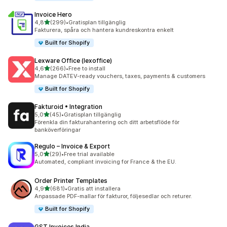
Invoice Hero
av 5 stjärnor
4,8
(299)
•
Gratisplan tillgänglig
299 recensioner totalt
Fakturera, spåra och hantera kundreskontra enkelt
Built for Shopify
Lexware Office (lexoffice)
av 5 stjärnor
4,6
(266)
•
Free to install
266 recensioner totalt
Manage DATEV-ready vouchers, taxes, payments & customers
Built for Shopify
Fakturoid • Integration
av 5 stjärnor
5,0
(45)
•
Gratisplan tillgänglig
45 recensioner totalt
Förenkla din fakturahantering och ditt arbetsflöde för
banköverföringar
Regulo – Invoice & Export
av 5 stjärnor
5,0
(29)
•
Free trial available
29 recensioner totalt
Automated, compliant invoicing for France & the EU.
Order Printer Templates
av 5 stjärnor
4,9
(681)
•
Gratis att installera
681 recensioner totalt
Anpassade PDF-mallar för fakturor, följesedlar och returer.
Built for Shopify
GST Invoices India