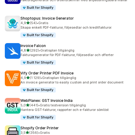
Fakturagenerator och orderutskrifter med anpassningsbara mallar
Built for Shopify
Shoptopus: Invoice Generator
av 5 stjärnor
4,9
(54)
•
Gratis
54 recensioner totalt
Skapa enkelt PDF-fakturor, följesedlar och kreditfakturor.
Built for Shopify
Invoice Falcon
av 5 stjärnor
4,8
(292)
•
Gratisplan tillgänglig
292 recensioner totalt
Fakturagenerator för PDF-fakturor, följesedlar och offerter
Built for Shopify
Vify Order Printer PDF Invoice
av 5 stjärnor
4,9
(1 129)
•
Gratisplan tillgänglig
1129 recensioner totalt
An invoice generator to easily custom and print order document
Built for Shopify
WebPlanex: GST Invoice India
av 5 stjärnor
5,0
(441)
•
Gratis testversion tillgänglig
441 recensioner totalt
Hantera GST-fakturor, rapporter och e-fakturor sömlöst
Built for Shopify
Shopify Order Printer
av 5 stjärnor
3,5
(356)
•
Gratis
356 recensioner totalt