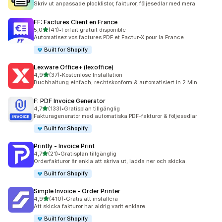
Skriv ut anpassade plocklistor, fakturor, följesedlar med mera
FF: Factures Client en France
av 5 stjärnor
5,0
(41)
•
Forfait gratuit disponible
41 recensioner totalt
Automatisez vos factures PDF et Factur-X pour la France
Built for Shopify
Lexware Office+ (lexoffice)
av 5 stjärnor
4,9
(37)
•
Kostenlose Installation
37 recensioner totalt
Buchhaltung einfach, rechtskonform & automatisiert in 2 Min.
F: PDF Invoice Generator
av 5 stjärnor
4,7
(133)
•
Gratisplan tillgänglig
133 recensioner totalt
Fakturagenerator med automatiska PDF-fakturor & följesedlar
Built for Shopify
Printly ‑ Invoice Print
av 5 stjärnor
4,7
(21)
•
Gratisplan tillgänglig
21 recensioner totalt
Orderfakturor är enkla att skriva ut, ladda ner och skicka.
Built for Shopify
Simple Invoice ‑ Order Printer
av 5 stjärnor
4,9
(410)
•
Gratis att installera
410 recensioner totalt
Att skicka fakturor har aldrig varit enklare.
Built for Shopify