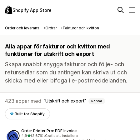
Shopify App Store
Order och leverans
Ordrar
Fakturor och kvitton
Alla appar för fakturor och kvitton med
funktioner för utskrift och export
Skapa snabbt snygga fakturor och följe- och
retursedlar som du antingen kan skriva ut och
skicka med eller bifoga i e-postmeddelanden.
423 appar med
Utskrift och export
Rensa
Built for Shopify
Order Printer Pro: PDF Invoice
av 5 stjärnor
4,9
(2 676)
•
Gratis att installera
2676 recensioner totalt