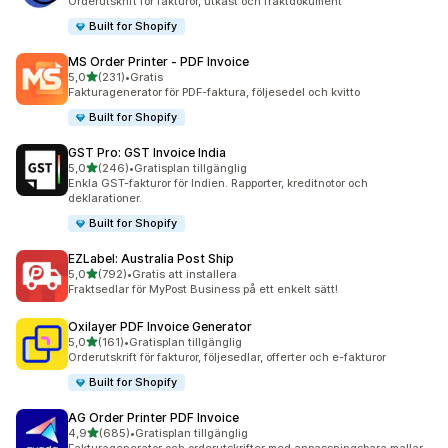
Orderutskrift för fakturor, utkast och fraktdokument
Built for Shopify
MS Order Printer ‑ PDF Invoice
av 5 stjärnor
5,0
(231)
•
Gratis
231 recensioner totalt
Fakturagenerator för PDF-faktura, följesedel och kvitto
Built for Shopify
GST Pro: GST Invoice India
av 5 stjärnor
5,0
(246)
•
Gratisplan tillgänglig
246 recensioner totalt
Enkla GST-fakturor för Indien. Rapporter, kreditnotor och
deklarationer.
Built for Shopify
EZLabel: Australia Post Ship
av 5 stjärnor
5,0
(792)
•
Gratis att installera
792 recensioner totalt
Fraktsedlar för MyPost Business på ett enkelt sätt!
Oxilayer PDF Invoice Generator
av 5 stjärnor
5,0
(161)
•
Gratisplan tillgänglig
161 recensioner totalt
Orderutskrift för fakturor, följesedlar, offerter och e-fakturor
Built for Shopify
AG Order Printer PDF Invoice
av 5 stjärnor
4,9
(685)
•
Gratisplan tillgänglig
685 recensioner totalt