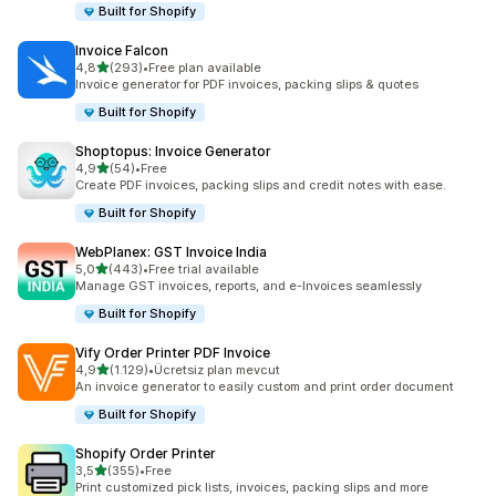
Built for Shopify
Invoice Falcon
5 yıldız üzerinden
4,8
(293)
•
Free plan available
toplam 293 değerlendirme
Invoice generator for PDF invoices, packing slips & quotes
Built for Shopify
Shoptopus: Invoice Generator
5 yıldız üzerinden
4,9
(54)
•
Free
toplam 54 değerlendirme
Create PDF invoices, packing slips and credit notes with ease.
Built for Shopify
WebPlanex: GST Invoice India
5 yıldız üzerinden
5,0
(443)
•
Free trial available
toplam 443 değerlendirme
Manage GST invoices, reports, and e-Invoices seamlessly
Built for Shopify
Vify Order Printer PDF Invoice
5 yıldız üzerinden
4,9
(1.129)
•
Ücretsiz plan mevcut
toplam 1129 değerlendirme
An invoice generator to easily custom and print order document
Built for Shopify
Shopify Order Printer
5 yıldız üzerinden
3,5
(355)
•
Free
toplam 355 değerlendirme
Print customized pick lists, invoices, packing slips and more