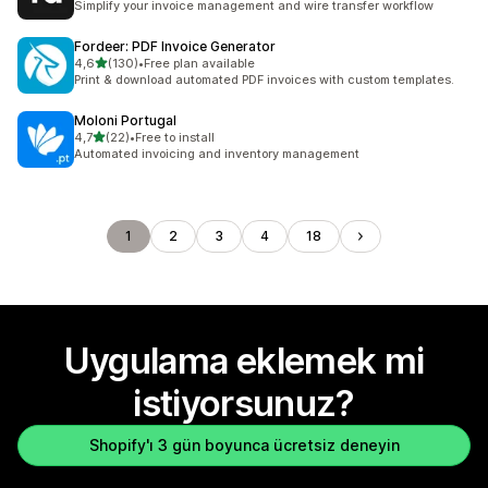
Simplify your invoice management and wire transfer workflow
Fordeer: PDF Invoice Generator
5 yıldız üzerinden
4,6
(130)
•
Free plan available
toplam 130 değerlendirme
Print & download automated PDF invoices with custom templates.
Moloni Portugal
5 yıldız üzerinden
4,7
(22)
•
Free to install
toplam 22 değerlendirme
Automated invoicing and inventory management
1
2
3
4
18
Uygulama eklemek mi
istiyorsunuz?
Shopify'ı 3 gün boyunca ücretsiz deneyin