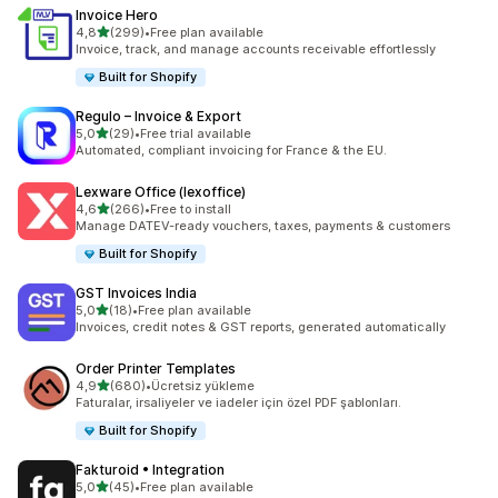
Invoice Hero
5 yıldız üzerinden
4,8
(299)
•
Free plan available
toplam 299 değerlendirme
Invoice, track, and manage accounts receivable effortlessly
Built for Shopify
Regulo – Invoice & Export
5 yıldız üzerinden
5,0
(29)
•
Free trial available
toplam 29 değerlendirme
Automated, compliant invoicing for France & the EU.
Lexware Office (lexoffice)
5 yıldız üzerinden
4,6
(266)
•
Free to install
toplam 266 değerlendirme
Manage DATEV-ready vouchers, taxes, payments & customers
Built for Shopify
GST Invoices India
5 yıldız üzerinden
5,0
(18)
•
Free plan available
toplam 18 değerlendirme
Invoices, credit notes & GST reports, generated automatically
Order Printer Templates
5 yıldız üzerinden
4,9
(680)
•
Ücretsiz yükleme
toplam 680 değerlendirme
Faturalar, irsaliyeler ve iadeler için özel PDF şablonları.
Built for Shopify
Fakturoid • Integration
5 yıldız üzerinden
5,0
(45)
•
Free plan available
toplam 45 değerlendirme