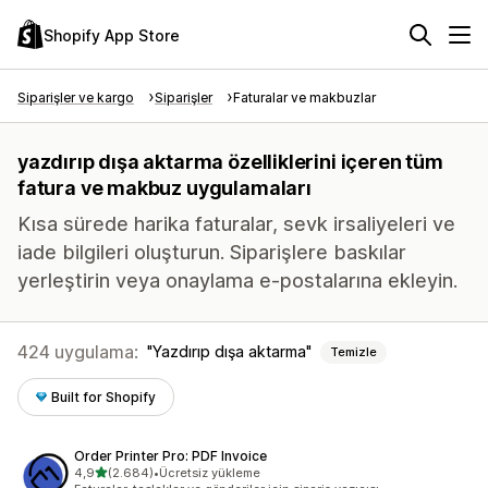
Shopify App Store
Siparişler ve kargo
Siparişler
Faturalar ve makbuzlar
yazdırıp dışa aktarma özelliklerini içeren tüm
fatura ve makbuz uygulamaları
Kısa sürede harika faturalar, sevk irsaliyeleri ve
iade bilgileri oluşturun. Siparişlere baskılar
yerleştirin veya onaylama e-postalarına ekleyin.
424 uygulama:
Yazdırıp dışa aktarma
Temizle
Built for Shopify
Order Printer Pro: PDF Invoice
5 yıldız üzerinden
4,9
(2.684)
•
Ücretsiz yükleme
toplam 2684 değerlendirme