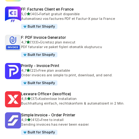
FF: Factures Client en France
5 yıldız üzerinden
5,0
(40)
•
Forfait gratuit disponible
toplam 40 değerlendirme
Automatisez vos factures PDF et Factur-X pour la France
Built for Shopify
F: PDF Invoice Generator
5 yıldız üzerinden
4,7
(133)
•
Ücretsiz plan mevcut
toplam 133 değerlendirme
PDF faturalar ve paket fişleri otomatik oluşturucu
Built for Shopify
Printly ‑ Invoice Print
5 yıldız üzerinden
4,7
(22)
•
Free plan available
toplam 22 değerlendirme
Order invoices are simple to print, download, and send.
Built for Shopify
Lexware Office+ (lexoffice)
5 yıldız üzerinden
4,8
(37)
•
Kostenlose Installation
toplam 37 değerlendirme
Buchhaltung einfach, rechtskonform & automatisiert in 2 Min.
Simple Invoice ‑ Order Printer
5 yıldız üzerinden
4,9
(412)
•
Free to install
toplam 412 değerlendirme
Sending invoices has never been easier.
Built for Shopify