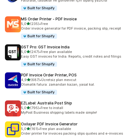
Faturalar, taslaklar ve gönderiler için sipariş yazıcısı
Built for Shopify
MS Order Printer ‑ PDF Invoice
5 yıldız üzerinden
5,0
(235)
•
Free
toplam 235 değerlendirme
Order invoice generator for PDF invoice, packing slip, receipt
Built for Shopify
GST Pro: GST Invoice India
5 yıldız üzerinden
5,0
(247)
•
Free plan available
toplam 247 değerlendirme
Easy GST invoices for India. Reports, credit notes and filings
Built for Shopify
PDF Invoice Order Printer, POS
5 yıldız üzerinden
4,9
(687)
•
Ücretsiz plan mevcut
toplam 687 değerlendirme
Otomatik fatura: zamandan kazan, yasal kal.
Built for Shopify
EZLabel: Australia Post Ship
5 yıldız üzerinden
5,0
(795)
•
Free to install
toplam 795 değerlendirme
MyPost Business shipping labels made simple!
Oxilayer PDF Invoice Generator
5 yıldız üzerinden
5,0
(161)
•
Free plan available
toplam 161 değerlendirme
Order printer for invoices packing slips quotes and e-invoices