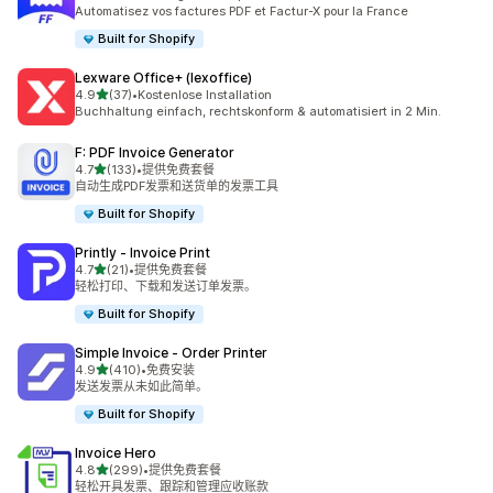
总共 41 条评论
Automatisez vos factures PDF et Factur-X pour la France
Built for Shopify
Lexware Office+ (lexoffice)
星（满分 5 星）
4.9
(37)
•
Kostenlose Installation
总共 37 条评论
Buchhaltung einfach, rechtskonform & automatisiert in 2 Min.
F: PDF Invoice Generator
星（满分 5 星）
4.7
(133)
•
提供免费套餐
总共 133 条评论
自动生成PDF发票和送货单的发票工具
Built for Shopify
Printly ‑ Invoice Print
星（满分 5 星）
4.7
(21)
•
提供免费套餐
总共 21 条评论
轻松打印、下载和发送订单发票。
Built for Shopify
Simple Invoice ‑ Order Printer
星（满分 5 星）
4.9
(410)
•
免费安装
总共 410 条评论
发送发票从未如此简单。
Built for Shopify
Invoice Hero
星（满分 5 星）
4.8
(299)
•
提供免费套餐
总共 299 条评论
轻松开具发票、跟踪和管理应收账款