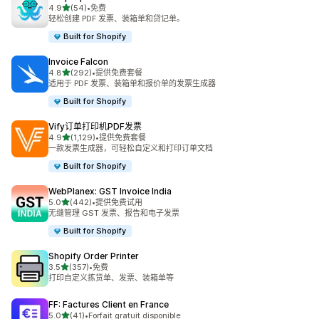
星（满分 5 星）
4.9
(54)
•
免费
总共 54 条评论
轻松创建 PDF 发票、装箱单和贷记单。
Built for Shopify
Invoice Falcon
星（满分 5 星）
4.8
(292)
•
提供免费套餐
总共 292 条评论
适用于 PDF 发票、装箱单和报价单的发票生成器
Built for Shopify
Vify订单打印机PDF发票
星（满分 5 星）
4.9
(1,129)
•
提供免费套餐
总共 1129 条评论
一款发票生成器，可轻松自定义和打印订单文档
Built for Shopify
WebPlanex: GST Invoice India
星（满分 5 星）
5.0
(442)
•
提供免费试用
总共 442 条评论
无缝管理 GST 发票、报告和电子发票
Built for Shopify
Shopify Order Printer
星（满分 5 星）
3.5
(357)
•
免费
总共 357 条评论
打印自定义拣货单、发票、装箱单等
FF: Factures Client en France
星（满分 5 星）
5.0
(41)
•
Forfait gratuit disponible