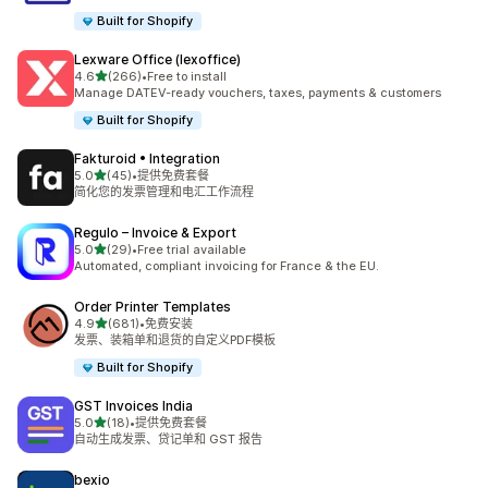
Built for Shopify
Lexware Office (lexoffice)
星（满分 5 星）
4.6
(266)
•
Free to install
总共 266 条评论
Manage DATEV-ready vouchers, taxes, payments & customers
Built for Shopify
Fakturoid • Integration
星（满分 5 星）
5.0
(45)
•
提供免费套餐
总共 45 条评论
简化您的发票管理和电汇工作流程
Regulo – Invoice & Export
星（满分 5 星）
5.0
(29)
•
Free trial available
总共 29 条评论
Automated, compliant invoicing for France & the EU.
Order Printer Templates
星（满分 5 星）
4.9
(681)
•
免费安装
总共 681 条评论
发票、装箱单和退货的自定义PDF模板
Built for Shopify
GST Invoices India
星（满分 5 星）
5.0
(18)
•
提供免费套餐
总共 18 条评论
自动生成发票、贷记单和 GST 报告
bexio