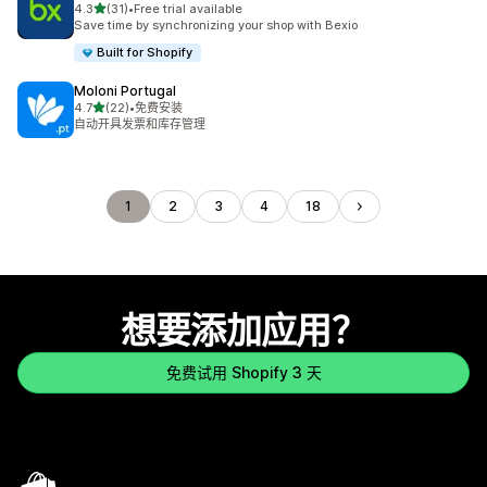
星（满分 5 星）
4.3
(31)
•
Free trial available
总共 31 条评论
Save time by synchronizing your shop with Bexio
Built for Shopify
Moloni Portugal
星（满分 5 星）
4.7
(22)
•
免费安装
总共 22 条评论
自动开具发票和库存管理
1
2
3
4
18
想要添加应用？
免费试用 Shopify 3 天