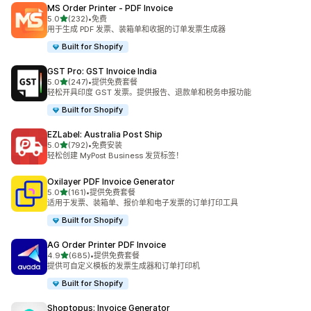
MS Order Printer ‑ PDF Invoice
星（满分 5 星）
5.0
(232)
•
免费
总共 232 条评论
用于生成 PDF 发票、装箱单和收据的订单发票生成器
Built for Shopify
GST Pro: GST Invoice India
星（满分 5 星）
5.0
(247)
•
提供免费套餐
总共 247 条评论
轻松开具印度 GST 发票。提供报告、退款单和税务申报功能
Built for Shopify
EZLabel: Australia Post Ship
星（满分 5 星）
5.0
(792)
•
免费安装
总共 792 条评论
轻松创建 MyPost Business 发货标签！
Oxilayer PDF Invoice Generator
星（满分 5 星）
5.0
(161)
•
提供免费套餐
总共 161 条评论
适用于发票、装箱单、报价单和电子发票的订单打印工具
Built for Shopify
AG Order Printer PDF Invoice
星（满分 5 星）
4.9
(685)
•
提供免费套餐
总共 685 条评论
提供可自定义模板的发票生成器和订单打印机
Built for Shopify
Shoptopus: Invoice Generator