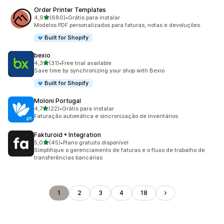
Order Printer Templates
de 5 estrelas
4,9
(680)
•
Grátis para instalar
680 avaliações ao todo
Modelos PDF personalizados para faturas, notas e devoluções.
Built for Shopify
bexio
de 5 estrelas
4,3
(31)
•
Free trial available
31 avaliações ao todo
Save time by synchronizing your shop with Bexio
Built for Shopify
Moloni Portugal
de 5 estrelas
4,7
(22)
•
Grátis para instalar
22 avaliações ao todo
Faturação automática e sincronização de inventários
Fakturoid • Integration
de 5 estrelas
5,0
(45)
•
Plano gratuito disponível
45 avaliações ao todo
Simplifique o gerenciamento de faturas e o fluxo de trabalho de
transferências bancárias
1
2
3
4
18