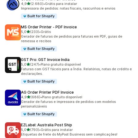
de 5 estrelas
4,9
(2.680)
•
Grátis para instalar
2680 avaliações ao todo
Impressora de pedidos: notas fiscais, rascunhos e envios
Built for Shopify
MS Order Printer ‑ PDF Invoice
de 5 estrelas
5,0
(233)
•
Grátis
233 avaliações ao todo
Gerador de faturas de pedidos para faturas em PDF, guias de
remessa e recibos
Built for Shopify
GST Pro: GST Invoice India
de 5 estrelas
5,0
(247)
•
Plano gratuito disponível
247 avaliações ao todo
Faturas com GST fáceis para a Índia. Relatórios, notas de crédito e
declarações.
Built for Shopify
AG Order Printer PDF Invoice
de 5 estrelas
4,9
(686)
•
Plano gratuito disponível
686 avaliações ao todo
Gerador de faturas e impressora de pedidos com modelos
personalizáveis
Built for Shopify
EZLabel: Australia Post Ship
de 5 estrelas
5,0
(793)
•
Grátis para instalar
793 avaliações ao todo
Etiquetas de frete do MyPost Business sem complicações!