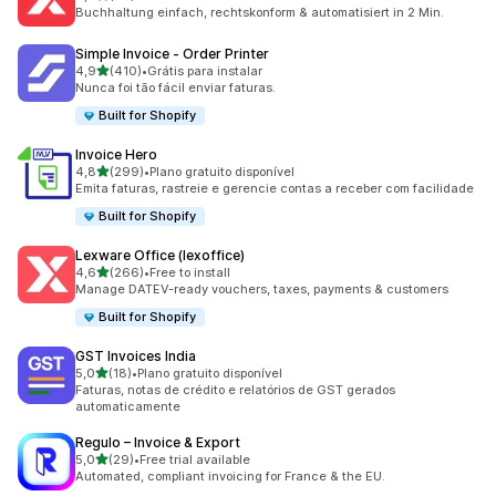
36 avaliações ao todo
Buchhaltung einfach, rechtskonform & automatisiert in 2 Min.
Simple Invoice ‑ Order Printer
de 5 estrelas
4,9
(410)
•
Grátis para instalar
410 avaliações ao todo
Nunca foi tão fácil enviar faturas.
Built for Shopify
Invoice Hero
de 5 estrelas
4,8
(299)
•
Plano gratuito disponível
299 avaliações ao todo
Emita faturas, rastreie e gerencie contas a receber com facilidade
Built for Shopify
Lexware Office (lexoffice)
de 5 estrelas
4,6
(266)
•
Free to install
266 avaliações ao todo
Manage DATEV-ready vouchers, taxes, payments & customers
Built for Shopify
GST Invoices India
de 5 estrelas
5,0
(18)
•
Plano gratuito disponível
18 avaliações ao todo
Faturas, notas de crédito e relatórios de GST gerados
automaticamente
Regulo – Invoice & Export
de 5 estrelas
5,0
(29)
•
Free trial available
29 avaliações ao todo
Automated, compliant invoicing for France & the EU.