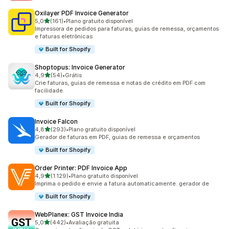
Oxilayer PDF Invoice Generator
de 5 estrelas
5,0
(161)
•
Plano gratuito disponível
161 avaliações ao todo
Impressora de pedidos para faturas, guias de remessa, orçamentos
e faturas eletrônicas
Built for Shopify
Shoptopus: Invoice Generator
de 5 estrelas
4,9
(54)
•
Grátis
54 avaliações ao todo
Crie faturas, guias de remessa e notas de crédito em PDF com
facilidade.
Built for Shopify
Invoice Falcon
de 5 estrelas
4,8
(293)
•
Plano gratuito disponível
293 avaliações ao todo
Gerador de faturas em PDF, guias de remessa e orçamentos
Built for Shopify
Order Printer: PDF Invoice App
de 5 estrelas
4,9
(1.129)
•
Plano gratuito disponível
1129 avaliações ao todo
Imprima o pedido e envie a fatura automaticamente. gerador de
Built for Shopify
WebPlanex: GST Invoice India
de 5 estrelas
5,0
(442)
•
Avaliação gratuita
442 avaliações ao todo