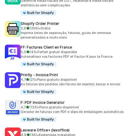
Gerencie notas fiscais de GST, relatórios e notas fiscais
eletrônicas sem complicações
Built for Shopify
Shopify Order Printer
de 5 estrelas
3,6
(356)
•
Grátis
356 avaliações ao todo
Imprima listas de separação, faturas, guias de remessa
personalizadas e muito mais
FF: Factures Client en France
de 5 estrelas
5,0
(41)
•
Forfait gratuit disponible
41 avaliações ao todo
Automatisez vos factures PDF et Factur-X pour la France
Built for Shopify
Printly ‑ Invoice Print
de 5 estrelas
4,7
(21)
•
Plano gratuito disponível
21 avaliações ao todo
As faturas dos pedidos são fáceis de imprimir, baixar e enviar.
Built for Shopify
F: PDF Invoice Generator
de 5 estrelas
4,7
(133)
•
Plano gratuito disponível
133 avaliações ao todo
Gerador de faturas com PDF e slips de embalagem automáticos
Built for Shopify
Lexware Office+ (lexoffice)
de 5 estrelas
4,9
(36)
•
Kostenlose Installation