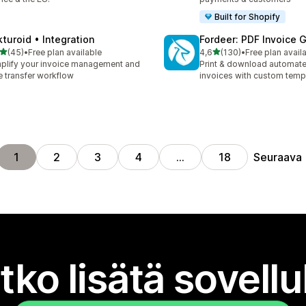
Built for Shopify
kturoid • Integration
Fordeer: PDF Invoice 
/ 5 tähteä
/ 5 tähteä
(45)
•
Free plan available
4,6
(130)
•
Free plan avail
arvostelua yhteensä
130 arvostelua yhteensä
plify your invoice management and
Print & download automat
e transfer workflow
invoices with custom temp
Seuraava
1
2
3
4
…
18
tko lisätä sovell