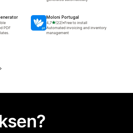
Generator
Moloni Portugal
/ 5 tähteä
able
4,7
(22)
•
Free to install
22 arvostelua yhteensä
ed PDF
Automated invoicing and inventory
lates.
management
uksen?