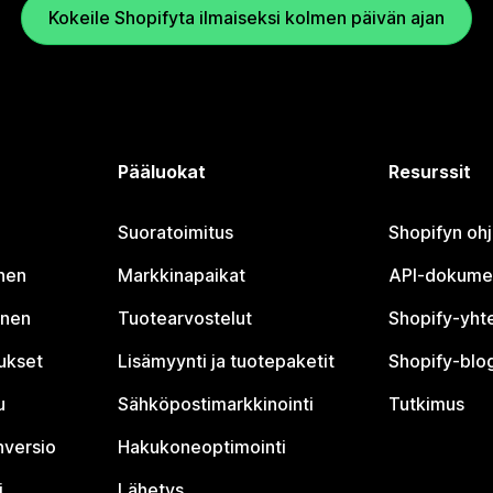
Kokeile Shopifyta ilmaiseksi kolmen päivän ajan
Pääluokat
Resurssit
Suoratoimitus
Shopifyn oh
nen
Markkinapaikat
API-dokume
inen
Tuotearvostelut
Shopify-yht
tukset
Lisämyynti ja tuotepaketit
Shopify-blog
u
Sähköpostimarkkinointi
Tutkimus
nversio
Hakukoneoptimointi
i
Lähetys