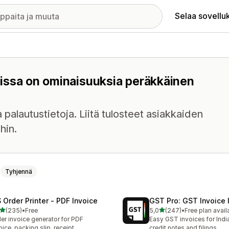
Selaa sovellu
 joissa on ominaisuuksia peräkkäinen
 palautustietoja. Liitä tulosteet asiakkaiden
hin.
Tyhjennä
 Order Printer ‑ PDF Invoice
GST Pro: GST Invoice 
/ 5 tähteä
/ 5 tähteä
(235)
•
Free
5,0
(247)
•
Free plan avail
 arvostelua yhteensä
247 arvostelua yhteensä
er invoice generator for PDF
Easy GST invoices for Indi
oice, packing slip, receipt
credit notes and filings