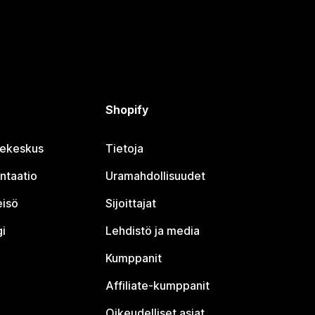
Shopify
jekeskus
Tietoja
ntaatio
Uramahdollisuudet
eisö
Sijoittajat
i
Lehdistö ja media
Kumppanit
Affiliate-kumppanit
Oikeudelliset asiat