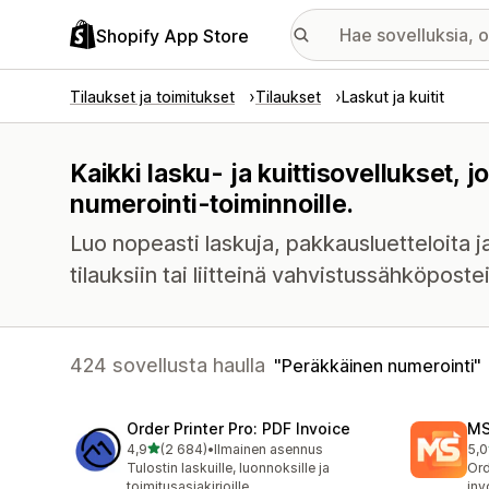
Shopify App Store
Tilaukset ja toimitukset
Tilaukset
Laskut ja kuitit
Kaikki lasku- ja kuittisovellukset,
numerointi-toiminnoille.
Luo nopeasti laskuja, pakkausluetteloita ja
tilauksiin tai liitteinä vahvistussähköpostei
424 sovellusta haulla
Peräkkäinen numerointi
Order Printer Pro: PDF Invoice
MS
/ 5 tähteä
4,9
(2 684)
•
Ilmainen asennus
5,0
2684 arvostelua yhteensä
235
Tulostin laskuille, luonnoksille ja
Ord
toimitusasiakirjoille
inv