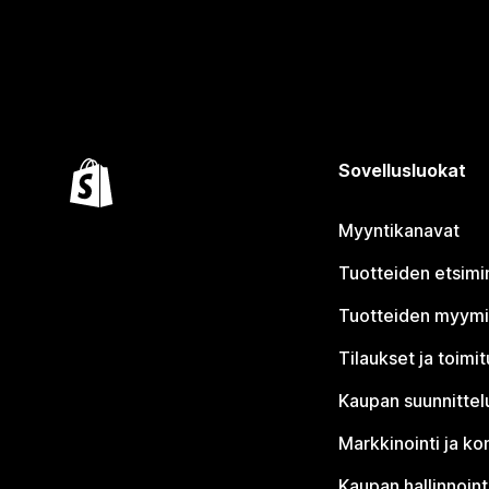
Sovellusluokat
Myyntikanavat
Tuotteiden etsimi
Tuotteiden myym
Tilaukset ja toimi
Kaupan suunnittel
Markkinointi ja ko
Kaupan hallinnoint