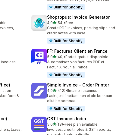
Built for Shopify
Shoptopus: Invoice Generator
/ 5 tähteä
able
4,9
(54)
•
Free
54 arvostelua yhteensä
nvoices,
Create PDF invoices, packing slips and
credit notes with ease.
Built for Shopify
FF: Factures Client en France
/ 5 tähteä
5,0
(40)
•
Forfait gratuit disponible
40 arvostelua yhteensä
 invoices,
Automatisez vos factures PDF et
Factur-X pour la France
Built for Shopify
fice)
Simple Invoice ‑ Order Printer
/ 5 tähteä
llation
4,9
(412)
•
Ilmainen asennus
412 arvostelua yhteensä
tskonform &
Laskujen lähettäminen ei ole koskaan
ollut helpompaa.
Built for Shopify
ice)
GST Invoices India
/ 5 tähteä
5,0
(18)
•
Free plan available
18 arvostelua yhteensä
ers, taxes,
Invoices, credit notes & GST reports,
generated automatically