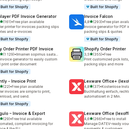
Built for Shopify
Built for Shopify
ilayer PDF Invoice Generator
Invoice Falcon
/ 5 tähteä
/ 5 tähteä
(161)
•
Free plan available
4,8
(293)
•
Free plan avail
 arvostelua yhteensä
293 arvostelua yhteensä
er printer for invoices packing slips
Invoice generator for PDF i
tes and e-invoices
packing slips & quotes
Built for Shopify
Built for Shopify
fy Order Printer PDF Invoice
Shopify Order Printer
/ 5 tähteä
/ 5 tähteä
(1 129)
•
Ilmainen sopimus saatavilla
3,5
(355)
•
Free
9 arvostelua yhteensä
355 arvostelua yhteensä
invoice generator to easily custom
Print customized pick lists,
 print order document
packing slips and more
Built for Shopify
ntly ‑ Invoice Print
Lexware Office+ (lexof
/ 5 tähteä
/ 5 tähteä
(22)
•
Free plan available
4,8
(37)
•
Kostenlose Insta
arvostelua yhteensä
37 arvostelua yhteensä
er invoices are simple to print,
Buchhaltung einfach, rech
nload, and send.
automatisiert in 2 Min.
Built for Shopify
gulo – Invoice & Export
Lexware Office (lexoff
/ 5 tähteä
/ 5 tähteä
(29)
•
Free trial available
4,6
(266)
•
Free to install
arvostelua yhteensä
266 arvostelua yhteensä
omated, compliant invoicing for
Manage DATEV-ready vouch
nce & the EU.
payments & customers