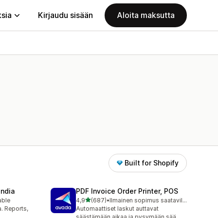
ksia
Kirjaudu sisään
Aloita maksutta
Built for Shopify
India
PDF Invoice Order Printer, POS
/ 5 tähteä
able
4,9
(687)
•
Ilmainen sopimus saatavilla
687 arvostelua yhteensä
a. Reports,
Automaattiset laskut auttavat
säästämään aikaa ja pysymään sää