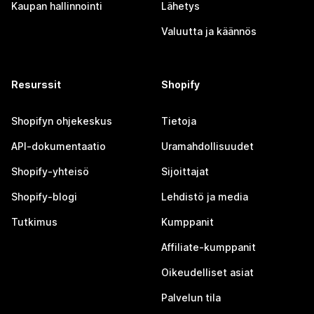
Kaupan hallinnointi
Lähetys
Valuutta ja käännös
Resurssit
Shopify
Shopifyn ohjekeskus
Tietoja
API-dokumentaatio
Uramahdollisuudet
Shopify-yhteisö
Sijoittajat
Shopify-blogi
Lehdistö ja media
Tutkimus
Kumppanit
Affiliate-kumppanit
Oikeudelliset asiat
Palvelun tila