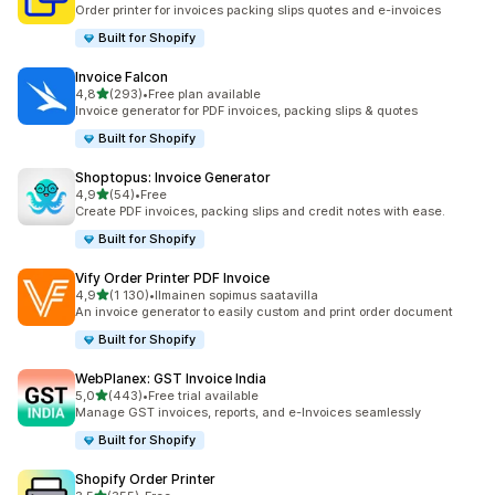
161 arvostelua yhteensä
Order printer for invoices packing slips quotes and e-invoices
Built for Shopify
Invoice Falcon
/ 5 tähteä
4,8
(293)
•
Free plan available
293 arvostelua yhteensä
Invoice generator for PDF invoices, packing slips & quotes
Built for Shopify
Shoptopus: Invoice Generator
/ 5 tähteä
4,9
(54)
•
Free
54 arvostelua yhteensä
Create PDF invoices, packing slips and credit notes with ease.
Built for Shopify
Vify Order Printer PDF Invoice
/ 5 tähteä
4,9
(1 130)
•
Ilmainen sopimus saatavilla
1130 arvostelua yhteensä
An invoice generator to easily custom and print order document
Built for Shopify
WebPlanex: GST Invoice India
/ 5 tähteä
5,0
(443)
•
Free trial available
443 arvostelua yhteensä
Manage GST invoices, reports, and e-Invoices seamlessly
Built for Shopify
Shopify Order Printer