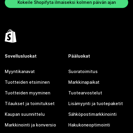
Kokeile Shopifyta ilmaiseksi kolmen päivän ajan
Sovellusluokat
Pääluokat
Myyntikanavat
Suoratoimitus
Tuotteiden etsiminen
Markkinapaikat
Tuotteiden myyminen
Tuotearvostelut
Tilaukset ja toimitukset
Lisämyynti ja tuotepaketit
Kaupan suunnittelu
Sähköpostimarkkinointi
Markkinointi ja konversio
Hakukoneoptimointi