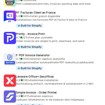
/ 5 tähteä
3,5
(355)
•
Free
355 arvostelua yhteensä
Print customized pick lists, invoices, packing slips and more
FF: Factures Client en France
/ 5 tähteä
5,0
(40)
•
Forfait gratuit disponible
40 arvostelua yhteensä
Automatisez vos factures PDF et Factur-X pour la France
Built for Shopify
Printly ‑ Invoice Print
/ 5 tähteä
4,7
(21)
•
Free plan available
21 arvostelua yhteensä
Order invoices are simple to print, download, and send.
Built for Shopify
F: PDF Invoice Generator
/ 5 tähteä
4,7
(133)
•
Ilmainen sopimus saatavilla
133 arvostelua yhteensä
Laskugeneraattori automaattisilla PDF-laskuilla ja pakkauslist
Built for Shopify
Lexware Office+ (lexoffice)
/ 5 tähteä
4,9
(36)
•
Kostenlose Installation
36 arvostelua yhteensä
Buchhaltung einfach, rechtskonform & automatisiert in 2 Min.
Simple Invoice ‑ Order Printer
/ 5 tähteä
4,9
(411)
•
Ilmainen asennus
411 arvostelua yhteensä
Laskujen lähettäminen ei ole koskaan ollut helpompaa.