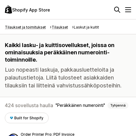
Shopify App Store
Tilaukset ja toimitukset
Tilaukset
Laskut ja kuitit
Kaikki lasku- ja kuittisovellukset, joissa on
ominaisuuksia peräkkäinen numerointi-
toiminnoille.
Luo nopeasti laskuja, pakkausluetteloita ja
palautustietoja. Liitä tulosteet asiakkaiden
tilauksiin tai liitteinä vahvistussähköposteihin.
424 sovellusta haulla
Peräkkäinen numerointi
Tyhjennä
Built for Shopify
Order Printer Pro: PDF Invoice