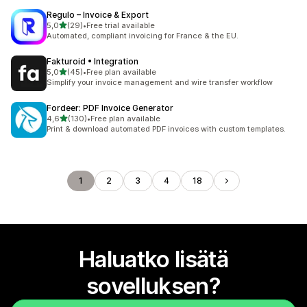
Regulo – Invoice & Export
/ 5 tähteä
5,0
(29)
•
Free trial available
29 arvostelua yhteensä
Automated, compliant invoicing for France & the EU.
Fakturoid • Integration
/ 5 tähteä
5,0
(45)
•
Free plan available
45 arvostelua yhteensä
Simplify your invoice management and wire transfer workflow
Fordeer: PDF Invoice Generator
/ 5 tähteä
4,6
(130)
•
Free plan available
130 arvostelua yhteensä
Print & download automated PDF invoices with custom templates.
1
2
3
4
18
Haluatko lisätä
sovelluksen?