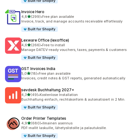
Built for Shopify
Invoice Hero
/ 5 tähteä
4,8
(299)
•
Free plan available
299 arvostelua yhteensä
Invoice, track, and manage accounts receivable effortlessly
Built for Shopify
Lexware Office (lexoffice)
/ 5 tähteä
4,6
(266)
•
Free to install
266 arvostelua yhteensä
Manage DATEV-ready vouchers, taxes, payments & customers
Built for Shopify
GST Invoices India
/ 5 tähteä
5,0
(18)
•
Free plan available
18 arvostelua yhteensä
Invoices, credit notes & GST reports, generated automatically
sevdesk Buchhaltung 2027+
/ 5 tähteä
4,3
(49)
•
Kostenlose Installation
49 arvostelua yhteensä
Buchhaltung einfach, rechtskonform & automatisiert in 2 Min.
Built for Shopify
Order Printer Templates
/ 5 tähteä
4,9
(680)
•
Ilmainen asennus
680 arvostelua yhteensä
PDF-mallit laskuille, lähetyslistoille ja palautuksille.
Built for Shopify