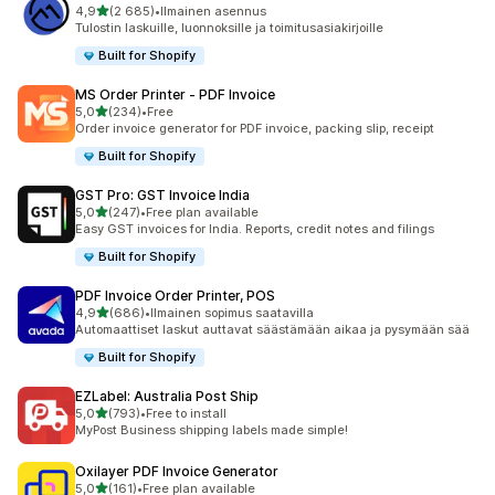
/ 5 tähteä
4,9
(2 685)
•
Ilmainen asennus
2685 arvostelua yhteensä
Tulostin laskuille, luonnoksille ja toimitusasiakirjoille
Built for Shopify
MS Order Printer ‑ PDF Invoice
/ 5 tähteä
5,0
(234)
•
Free
234 arvostelua yhteensä
Order invoice generator for PDF invoice, packing slip, receipt
Built for Shopify
GST Pro: GST Invoice India
/ 5 tähteä
5,0
(247)
•
Free plan available
247 arvostelua yhteensä
Easy GST invoices for India. Reports, credit notes and filings
Built for Shopify
PDF Invoice Order Printer, POS
/ 5 tähteä
4,9
(686)
•
Ilmainen sopimus saatavilla
686 arvostelua yhteensä
Automaattiset laskut auttavat säästämään aikaa ja pysymään sää
Built for Shopify
EZLabel: Australia Post Ship
/ 5 tähteä
5,0
(793)
•
Free to install
793 arvostelua yhteensä
MyPost Business shipping labels made simple!
Oxilayer PDF Invoice Generator
/ 5 tähteä
5,0
(161)
•
Free plan available