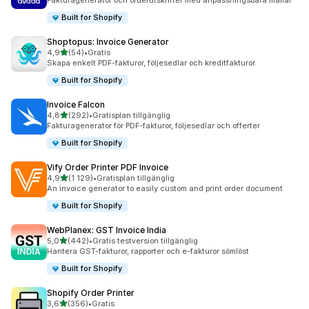
Fakturagenerator och orderutskrifter med anpassningsbara mallar
Built for Shopify
Shoptopus: Invoice Generator
av 5 stjärnor
4,9
(54)
•
Gratis
54 recensioner totalt
Skapa enkelt PDF-fakturor, följesedlar och kreditfakturor.
Built for Shopify
Invoice Falcon
av 5 stjärnor
4,8
(292)
•
Gratisplan tillgänglig
292 recensioner totalt
Fakturagenerator för PDF-fakturor, följesedlar och offerter
Built for Shopify
Vify Order Printer PDF Invoice
av 5 stjärnor
4,9
(1 129)
•
Gratisplan tillgänglig
1129 recensioner totalt
An invoice generator to easily custom and print order document
Built for Shopify
WebPlanex: GST Invoice India
av 5 stjärnor
5,0
(442)
•
Gratis testversion tillgänglig
442 recensioner totalt
Hantera GST-fakturor, rapporter och e-fakturor sömlöst
Built for Shopify
Shopify Order Printer
av 5 stjärnor
3,6
(356)
•
Gratis
356 recensioner totalt