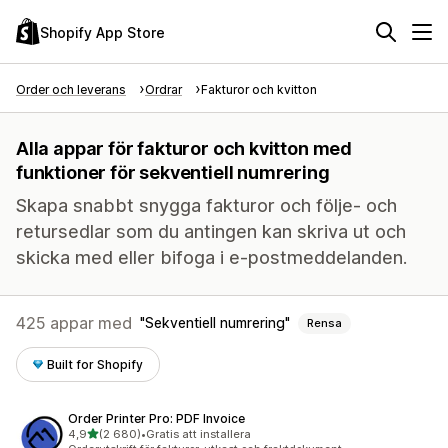
Shopify App Store
Order och leverans
Ordrar
Fakturor och kvitton
Alla appar för fakturor och kvitton med
funktioner för sekventiell numrering
Skapa snabbt snygga fakturor och följe- och
retursedlar som du antingen kan skriva ut och
skicka med eller bifoga i e-postmeddelanden.
425 appar med
Sekventiell numrering
Rensa
Built for Shopify
Order Printer Pro: PDF Invoice
av 5 stjärnor
4,9
(2 680)
•
Gratis att installera
2680 recensioner totalt