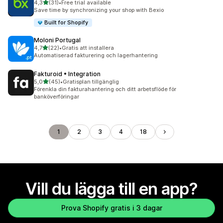
av 5 stjärnor
4,3
(31)
•
Free trial available
31 recensioner totalt
Save time by synchronizing your shop with Bexio
Built for Shopify
Moloni Portugal
av 5 stjärnor
4,7
(22)
•
Gratis att installera
22 recensioner totalt
Automatiserad fakturering och lagerhantering
Fakturoid • Integration
av 5 stjärnor
5,0
(45)
•
Gratisplan tillgänglig
45 recensioner totalt
Förenkla din fakturahantering och ditt arbetsflöde för
banköverföringar
1
2
3
4
18
Vill du lägga till en app?
Prova Shopify gratis i 3 dagar