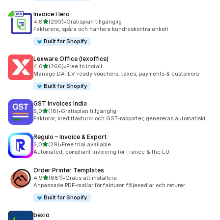
Invoice Hero
av 5 stjärnor
4,8
(299)
•
Gratisplan tillgänglig
299 recensioner totalt
Fakturera, spåra och hantera kundreskontra enkelt
Built for Shopify
Lexware Office (lexoffice)
av 5 stjärnor
4,6
(266)
•
Free to install
266 recensioner totalt
Manage DATEV-ready vouchers, taxes, payments & customers
Built for Shopify
GST Invoices India
av 5 stjärnor
5,0
(18)
•
Gratisplan tillgänglig
18 recensioner totalt
Fakturor, kreditfakturor och GST-rapporter, genereras automatiskt
Regulo – Invoice & Export
av 5 stjärnor
5,0
(29)
•
Free trial available
29 recensioner totalt
Automated, compliant invoicing for France & the EU.
Order Printer Templates
av 5 stjärnor
4,9
(681)
•
Gratis att installera
681 recensioner totalt
Anpassade PDF-mallar för fakturor, följesedlar och returer.
Built for Shopify
bexio