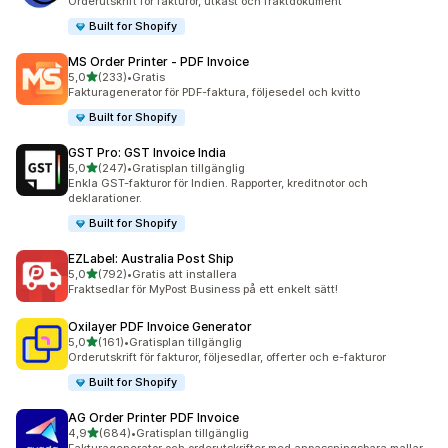
Orderutskrift för fakturor, utkast och fraktdokument
Built for Shopify
MS Order Printer ‑ PDF Invoice
av 5 stjärnor
5,0
(233)
•
Gratis
233 recensioner totalt
Fakturagenerator för PDF-faktura, följesedel och kvitto
Built for Shopify
GST Pro: GST Invoice India
av 5 stjärnor
5,0
(247)
•
Gratisplan tillgänglig
247 recensioner totalt
Enkla GST-fakturor för Indien. Rapporter, kreditnotor och
deklarationer.
Built for Shopify
EZLabel: Australia Post Ship
av 5 stjärnor
5,0
(792)
•
Gratis att installera
792 recensioner totalt
Fraktsedlar för MyPost Business på ett enkelt sätt!
Oxilayer PDF Invoice Generator
av 5 stjärnor
5,0
(161)
•
Gratisplan tillgänglig
161 recensioner totalt
Orderutskrift för fakturor, följesedlar, offerter och e-fakturor
Built for Shopify
AG Order Printer PDF Invoice
av 5 stjärnor
4,9
(684)
•
Gratisplan tillgänglig
684 recensioner totalt