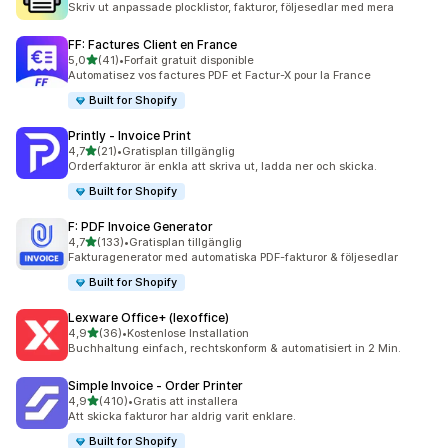
Skriv ut anpassade plocklistor, fakturor, följesedlar med mera
FF: Factures Client en France
av 5 stjärnor
5,0
(41)
•
Forfait gratuit disponible
41 recensioner totalt
Automatisez vos factures PDF et Factur-X pour la France
Built for Shopify
Printly ‑ Invoice Print
av 5 stjärnor
4,7
(21)
•
Gratisplan tillgänglig
21 recensioner totalt
Orderfakturor är enkla att skriva ut, ladda ner och skicka.
Built for Shopify
F: PDF Invoice Generator
av 5 stjärnor
4,7
(133)
•
Gratisplan tillgänglig
133 recensioner totalt
Fakturagenerator med automatiska PDF-fakturor & följesedlar
Built for Shopify
Lexware Office+ (lexoffice)
av 5 stjärnor
4,9
(36)
•
Kostenlose Installation
36 recensioner totalt
Buchhaltung einfach, rechtskonform & automatisiert in 2 Min.
Simple Invoice ‑ Order Printer
av 5 stjärnor
4,9
(410)
•
Gratis att installera
410 recensioner totalt
Att skicka fakturor har aldrig varit enklare.
Built for Shopify