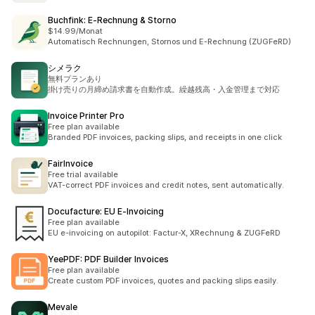
Buchfink: E‑Rechnung & Storno
$14.99/Monat
Automatisch Rechnungen, Stornos und E-Rechnung (ZUGFeRD)
シメラク
無料プランあり
掛け売りの月締め請求書を自動作成。繰越残高・入金管理まで対応
Invoice Printer Pro
Free plan available
Branded PDF invoices, packing slips, and receipts in one click
FairInvoice
Free trial available
VAT-correct PDF invoices and credit notes, sent automatically.
Docufacture: EU E‑Invoicing
Free plan available
EU e-invoicing on autopilot: Factur-X, XRechnung & ZUGFeRD
YeePDF: PDF Builder Invoices
Free plan available
Create custom PDF invoices, quotes and packing slips easily.
Mevale