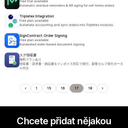
Free trial available
Automatic overdue reminders & AR aging for net-terms orders
Tripletex Integration
Free plan available
Automate accounting and sync orders into Tripletex invoices
SignContract: Order Signing
Free plan available
Automated order-based document signing
スグ領収書
無料プランあり
領収書・請求書・納品書をインボイス対応で発行。顧客セルフ発行ポータ
ル付き
1
15
16
17
18
Chcete přidat nějakou