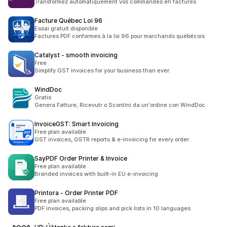
Transformez automatiquement vos commandes en factures
Facture Québec Loi 96
Essai gratuit disponible
Factures PDF conformes à la loi 96 pour marchands québécois
Catalyst ‑ smooth invoicing
Free
Simplify GST invoices for your business than ever.
WindDoc
Gratis
Genera Fatture, Ricevutr o Scontini da un'ordine con WindDoc
InvoiceGST: Smart Invoicing
Free plan available
GST invoices, GSTR reports & e-invoicing for every order.
SayPDF Order Printer & Invoice
Free plan available
Branded invoices with built-in EU e-invoicing
Printora ‑ Order Printer PDF
Free plan available
PDF invoices, packing slips and pick lists in 10 languages