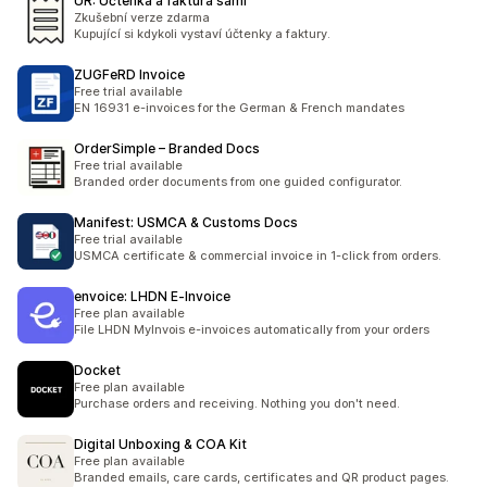
UR: Účtenka a faktura sami
Zkušební verze zdarma
Kupující si kdykoli vystaví účtenky a faktury.
ZUGFeRD Invoice
Free trial available
EN 16931 e-invoices for the German & French mandates
OrderSimple – Branded Docs
Free trial available
Branded order documents from one guided configurator.
Manifest: USMCA & Customs Docs
Free trial available
USMCA certificate & commercial invoice in 1-click from orders.
envoice: LHDN E‑Invoice
Free plan available
File LHDN MyInvois e-invoices automatically from your orders
Docket
Free plan available
Purchase orders and receiving. Nothing you don't need.
Digital Unboxing & COA Kit
Free plan available
Branded emails, care cards, certificates and QR product pages.