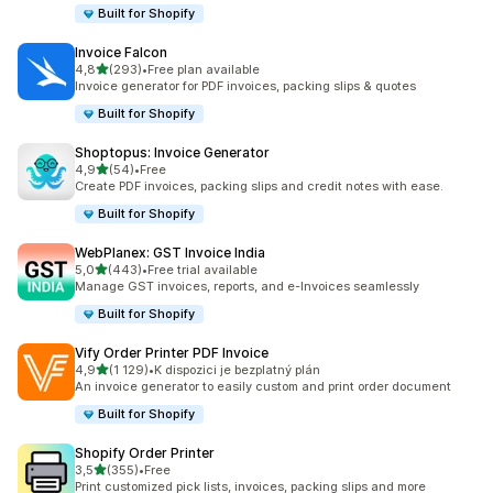
Built for Shopify
Invoice Falcon
z 5 hvězd
4,8
(293)
•
Free plan available
Celkový počet recenzí: 293
Invoice generator for PDF invoices, packing slips & quotes
Built for Shopify
Shoptopus: Invoice Generator
z 5 hvězd
4,9
(54)
•
Free
Celkový počet recenzí: 54
Create PDF invoices, packing slips and credit notes with ease.
Built for Shopify
WebPlanex: GST Invoice India
z 5 hvězd
5,0
(443)
•
Free trial available
Celkový počet recenzí: 443
Manage GST invoices, reports, and e-Invoices seamlessly
Built for Shopify
Vify Order Printer PDF Invoice
z 5 hvězd
4,9
(1 129)
•
K dispozici je bezplatný plán
Celkový počet recenzí: 1129
An invoice generator to easily custom and print order document
Built for Shopify
Shopify Order Printer
z 5 hvězd
3,5
(355)
•
Free
Celkový počet recenzí: 355
Print customized pick lists, invoices, packing slips and more