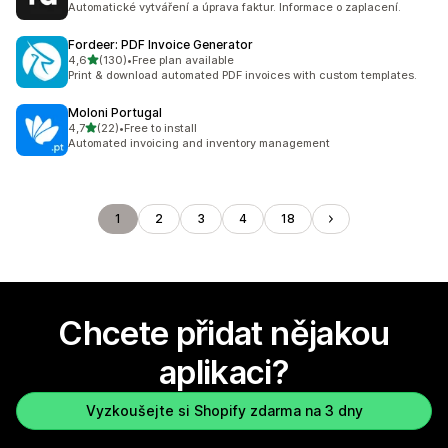
Automatické vytváření a úprava faktur. Informace o zaplacení.
Fordeer: PDF Invoice Generator
z 5 hvězd
4,6
(130)
•
Free plan available
Celkový počet recenzí: 130
Print & download automated PDF invoices with custom templates.
Moloni Portugal
z 5 hvězd
4,7
(22)
•
Free to install
Celkový počet recenzí: 22
Automated invoicing and inventory management
1
2
3
4
18
Chcete přidat nějakou
aplikaci?
Vyzkoušejte si Shopify zdarma na 3 dny