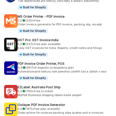
Tisk objednávek pro faktury, koncepty a dodací dokumenty
Built for Shopify
MS Order Printer ‑ PDF Invoice
z 5 hvězd
5,0
(235)
•
Free
Celkový počet recenzí: 235
Order invoice generator for PDF invoice, packing slip, receipt
Built for Shopify
GST Pro: GST Invoice India
z 5 hvězd
5,0
(247)
•
Free plan available
Celkový počet recenzí: 247
Easy GST invoices for India. Reports, credit notes and filings
Built for Shopify
PDF Invoice Order Printer, POS
z 5 hvězd
4,9
(687)
•
K dispozici je bezplatný plán
Celkový počet recenzí: 687
Automatizované faktury vám pomohou ušetřit čas a zůstat v soul
Built for Shopify
EZLabel: Australia Post Ship
z 5 hvězd
5,0
(795)
•
Free to install
Celkový počet recenzí: 795
MyPost Business shipping labels made simple!
Oxilayer PDF Invoice Generator
z 5 hvězd
5,0
(161)
•
Free plan available
Celkový počet recenzí: 161
Order printer for invoices packing slips quotes and e-invoices