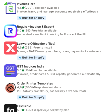
Invoice Hero
z 5 hvězd
4,8
(299)
•
Free plan available
Celkový počet recenzí: 299
Invoice, track, and manage accounts receivable effortlessly
Built for Shopify
Regulo – Invoice & Export
z 5 hvězd
5,0
(29)
•
Free trial available
Celkový počet recenzí: 29
Automated, compliant invoicing for France & the EU.
Lexware Office (lexoffice)
z 5 hvězd
4,6
(266)
•
Free to install
Celkový počet recenzí: 266
Manage DATEV-ready vouchers, taxes, payments & customers
Built for Shopify
GST Invoices India
z 5 hvězd
5,0
(18)
•
Free plan available
Celkový počet recenzí: 18
Invoices, credit notes & GST reports, generated automatically
Order Printer Templates
z 5 hvězd
4,9
(680)
•
Bezplatná instalace
Celkový počet recenzí: 680
PDF šablony pro faktury, dodací listy a vrácení zboží.
Built for Shopify
Fakturoid
z 5 hvězd
5,0
(45)
•
K dispozici je bezplatný plán
Celkový počet recenzí: 45