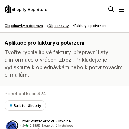
Shopify App Store
Objednávky a doprava
Objednávky
Faktury a potvrzení
Aplikace pro faktury a potvrzení
Tvořte rychle líbivé faktury, přepravní listy
a informace o vrácení zboží. Přikládejte je
vytisknuté k objednávkám nebo k potvrzovacím
e-mailům.
Počet aplikací: 424
Built for Shopify
Order Printer Pro: PDF Invoice
z 5 hvězd
4,9
(2 685)
•
Bezplatná instalace
Celkový počet recenzí: 2685