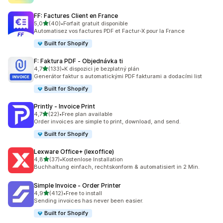
FF: Factures Client en France
z 5 hvězd
5,0
(40)
•
Forfait gratuit disponible
Celkový počet recenzí: 40
Automatisez vos factures PDF et Factur-X pour la France
Built for Shopify
F: Faktura PDF ‑ Objednávka ti
z 5 hvězd
4,7
(133)
•
K dispozici je bezplatný plán
Celkový počet recenzí: 133
Generátor faktur s automatickými PDF fakturami a dodacími list
Built for Shopify
Printly ‑ Invoice Print
z 5 hvězd
4,7
(22)
•
Free plan available
Celkový počet recenzí: 22
Order invoices are simple to print, download, and send.
Built for Shopify
Lexware Office+ (lexoffice)
z 5 hvězd
4,8
(37)
•
Kostenlose Installation
Celkový počet recenzí: 37
Buchhaltung einfach, rechtskonform & automatisiert in 2 Min.
Simple Invoice ‑ Order Printer
z 5 hvězd
4,9
(412)
•
Free to install
Celkový počet recenzí: 412
Sending invoices has never been easier.
Built for Shopify