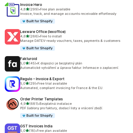
Invoice Hero
z 5 hvězd
4,8
(299)
•
Free plan available
Celkový počet recenzí: 299
Invoice, track, and manage accounts receivable effortlessly
Built for Shopify
Lexware Office (lexoffice)
z 5 hvězd
4,6
(266)
•
Free to install
Celkový počet recenzí: 266
Manage DATEV-ready vouchers, taxes, payments & customers
Built for Shopify
Fakturoid
z 5 hvězd
5,0
(45)
•
K dispozici je bezplatný plán
Celkový počet recenzí: 45
Automatické vytváření a úprava faktur. Informace o zaplacení.
Regulo – Invoice & Export
z 5 hvězd
5,0
(29)
•
Free trial available
Celkový počet recenzí: 29
Automated, compliant invoicing for France & the EU.
Order Printer Templates
z 5 hvězd
4,9
(681)
•
Bezplatná instalace
Celkový počet recenzí: 681
PDF šablony pro faktury, dodací listy a vrácení zboží.
Built for Shopify
GST Invoices India
z 5 hvězd
5,0
(18)
•
Free plan available
Celkový počet recenzí: 18