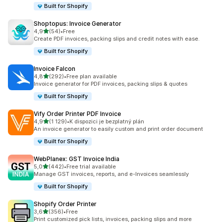
Built for Shopify
Shoptopus: Invoice Generator
z 5 hvězd
4,9
(54)
•
Free
Celkový počet recenzí: 54
Create PDF invoices, packing slips and credit notes with ease.
Built for Shopify
Invoice Falcon
z 5 hvězd
4,8
(292)
•
Free plan available
Celkový počet recenzí: 292
Invoice generator for PDF invoices, packing slips & quotes
Built for Shopify
Vify Order Printer PDF Invoice
z 5 hvězd
4,9
(1 129)
•
K dispozici je bezplatný plán
Celkový počet recenzí: 1129
An invoice generator to easily custom and print order document
Built for Shopify
WebPlanex: GST Invoice India
z 5 hvězd
5,0
(442)
•
Free trial available
Celkový počet recenzí: 442
Manage GST invoices, reports, and e-Invoices seamlessly
Built for Shopify
Shopify Order Printer
z 5 hvězd
3,6
(356)
•
Free
Celkový počet recenzí: 356
Print customized pick lists, invoices, packing slips and more