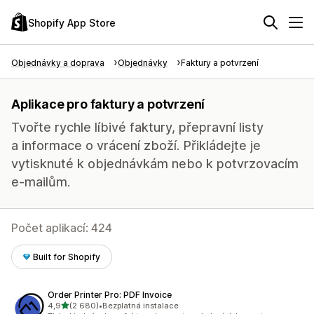
Shopify App Store
Objednávky a doprava
Objednávky
Faktury a potvrzení
Aplikace pro faktury a potvrzení
Tvořte rychle líbivé faktury, přepravní listy
a informace o vrácení zboží. Přikládejte je
vytisknuté k objednávkám nebo k potvrzovacím
e-mailům.
Počet aplikací: 424
Built for Shopify
Order Printer Pro: PDF Invoice
z 5 hvězd
4,9
(2 680)
•
Bezplatná instalace
Celkový počet recenzí: 2680