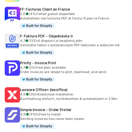
FF: Factures Client en France
z 5 hvězd
5,0
(41)
•
Forfait gratuit disponible
Celkový počet recenzí: 41
Automatisez vos factures PDF et Factur-X pour la France
Built for Shopify
F: Faktura PDF ‑ Objednávka ti
z 5 hvězd
4,7
(133)
•
K dispozici je bezplatný plán
Celkový počet recenzí: 133
Generátor faktur s automatickými PDF fakturami a dodacími list
Built for Shopify
Printly ‑ Invoice Print
z 5 hvězd
4,7
(21)
•
Free plan available
Celkový počet recenzí: 21
Order invoices are simple to print, download, and send.
Built for Shopify
Lexware Office+ (lexoffice)
z 5 hvězd
4,9
(36)
•
Kostenlose Installation
Celkový počet recenzí: 36
Buchhaltung einfach, rechtskonform & automatisiert in 2 Min.
Simple Invoice ‑ Order Printer
z 5 hvězd
4,9
(410)
•
Free to install
Celkový počet recenzí: 410
Sending invoices has never been easier.
Built for Shopify