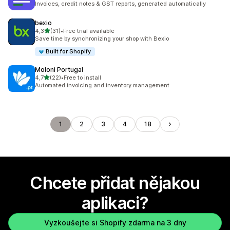
Invoices, credit notes & GST reports, generated automatically
bexio
z 5 hvězd
4,3
(31)
•
Free trial available
Celkový počet recenzí: 31
Save time by synchronizing your shop with Bexio
Built for Shopify
Moloni Portugal
z 5 hvězd
4,7
(22)
•
Free to install
Celkový počet recenzí: 22
Automated invoicing and inventory management
1
2
3
4
18
Chcete přidat nějakou
aplikaci?
Vyzkoušejte si Shopify zdarma na 3 dny