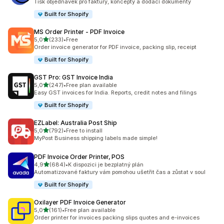
Tisk objednávek pro faktury, koncepty a dodací dokumenty
Built for Shopify
MS Order Printer ‑ PDF Invoice
z 5 hvězd
5,0
(233)
•
Free
Celkový počet recenzí: 233
Order invoice generator for PDF invoice, packing slip, receipt
Built for Shopify
GST Pro: GST Invoice India
z 5 hvězd
5,0
(247)
•
Free plan available
Celkový počet recenzí: 247
Easy GST invoices for India. Reports, credit notes and filings
Built for Shopify
EZLabel: Australia Post Ship
z 5 hvězd
5,0
(792)
•
Free to install
Celkový počet recenzí: 792
MyPost Business shipping labels made simple!
PDF Invoice Order Printer, POS
z 5 hvězd
4,9
(684)
•
K dispozici je bezplatný plán
Celkový počet recenzí: 684
Automatizované faktury vám pomohou ušetřit čas a zůstat v soul
Built for Shopify
Oxilayer PDF Invoice Generator
z 5 hvězd
5,0
(161)
•
Free plan available
Celkový počet recenzí: 161
Order printer for invoices packing slips quotes and e-invoices