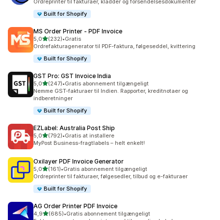
Ordreprinter til fakturaer, kladder og forsendelsesdokumenter
Built for Shopify
MS Order Printer ‑ PDF Invoice
ud af 5 stjerner
5,0
(232)
•
Gratis
232 anmeldelser i alt
Ordrefakturagenerator til PDF-faktura, følgeseddel, kvittering
Built for Shopify
GST Pro: GST Invoice India
ud af 5 stjerner
5,0
(247)
•
Gratis abonnement tilgængeligt
247 anmeldelser i alt
Nemme GST-fakturaer til Indien. Rapporter, kreditnotaer og
indberetninger
Built for Shopify
EZLabel: Australia Post Ship
ud af 5 stjerner
5,0
(792)
•
Gratis at installere
792 anmeldelser i alt
MyPost Business-fragtlabels – helt enkelt!
Oxilayer PDF Invoice Generator
ud af 5 stjerner
5,0
(161)
•
Gratis abonnement tilgængeligt
161 anmeldelser i alt
Ordreprinter til fakturaer, følgesedler, tilbud og e-fakturaer
Built for Shopify
AG Order Printer PDF Invoice
ud af 5 stjerner
4,9
(685)
•
Gratis abonnement tilgængeligt
685 anmeldelser i alt