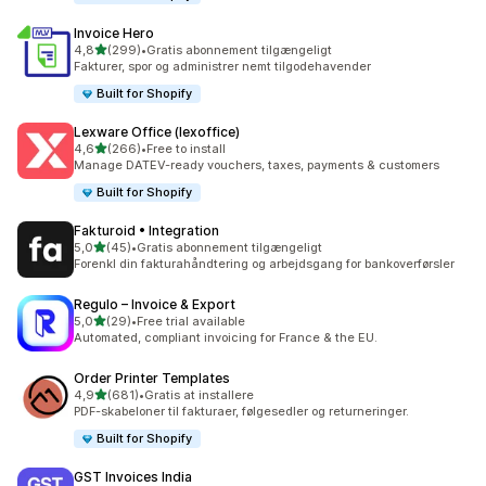
Invoice Hero
ud af 5 stjerner
4,8
(299)
•
Gratis abonnement tilgængeligt
299 anmeldelser i alt
Fakturer, spor og administrer nemt tilgodehavender
Built for Shopify
Lexware Office (lexoffice)
ud af 5 stjerner
4,6
(266)
•
Free to install
266 anmeldelser i alt
Manage DATEV-ready vouchers, taxes, payments & customers
Built for Shopify
Fakturoid • Integration
ud af 5 stjerner
5,0
(45)
•
Gratis abonnement tilgængeligt
45 anmeldelser i alt
Forenkl din fakturahåndtering og arbejdsgang for bankoverførsler
Regulo – Invoice & Export
ud af 5 stjerner
5,0
(29)
•
Free trial available
29 anmeldelser i alt
Automated, compliant invoicing for France & the EU.
Order Printer Templates
ud af 5 stjerner
4,9
(681)
•
Gratis at installere
681 anmeldelser i alt
PDF-skabeloner til fakturaer, følgesedler og returneringer.
Built for Shopify
GST Invoices India