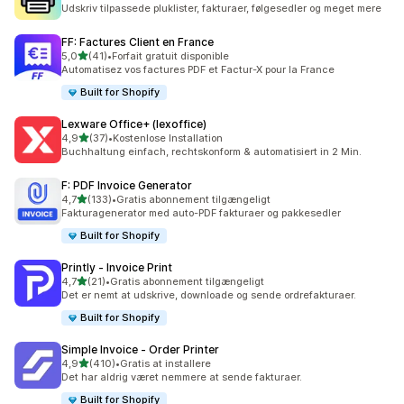
357 anmeldelser i alt
Udskriv tilpassede pluklister, fakturaer, følgesedler og meget mere
FF: Factures Client en France
ud af 5 stjerner
5,0
(41)
•
Forfait gratuit disponible
41 anmeldelser i alt
Automatisez vos factures PDF et Factur-X pour la France
Built for Shopify
Lexware Office+ (lexoffice)
ud af 5 stjerner
4,9
(37)
•
Kostenlose Installation
37 anmeldelser i alt
Buchhaltung einfach, rechtskonform & automatisiert in 2 Min.
F: PDF Invoice Generator
ud af 5 stjerner
4,7
(133)
•
Gratis abonnement tilgængeligt
133 anmeldelser i alt
Fakturagenerator med auto-PDF fakturaer og pakkesedler
Built for Shopify
Printly ‑ Invoice Print
ud af 5 stjerner
4,7
(21)
•
Gratis abonnement tilgængeligt
21 anmeldelser i alt
Det er nemt at udskrive, downloade og sende ordrefakturaer.
Built for Shopify
Simple Invoice ‑ Order Printer
ud af 5 stjerner
4,9
(410)
•
Gratis at installere
410 anmeldelser i alt
Det har aldrig været nemmere at sende fakturaer.
Built for Shopify