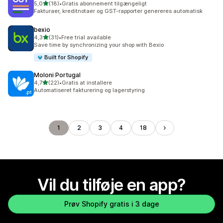
ud af 5 stjerner
5,0
(18)
•
Gratis abonnement tilgængeligt
18 anmeldelser i alt
Fakturaer, kreditnotaer og GST-rapporter genereres automatisk
bexio
ud af 5 stjerner
4,3
(31)
•
Free trial available
31 anmeldelser i alt
Save time by synchronizing your shop with Bexio
Built for Shopify
Moloni Portugal
ud af 5 stjerner
4,7
(22)
•
Gratis at installere
22 anmeldelser i alt
Automatiseret fakturering og lagerstyring
1
2
3
4
18
Vil du tilføje en app?
Prøv Shopify gratis i 3 dage