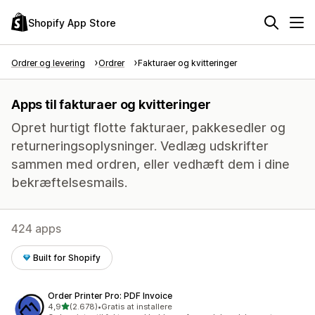
Shopify App Store
Ordrer og levering
Ordrer
Fakturaer og kvitteringer
Apps til fakturaer og kvitteringer
Opret hurtigt flotte fakturaer, pakkesedler og
returneringsoplysninger. Vedlæg udskrifter
sammen med ordren, eller vedhæft dem i dine
bekræftelsesmails.
424 apps
Built for Shopify
Order Printer Pro: PDF Invoice
ud af 5 stjerner
4,9
(2.678)
•
Gratis at installere
2678 anmeldelser i alt