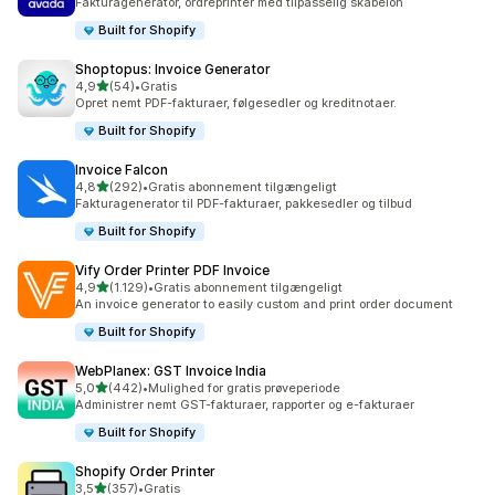
Fakturagenerator, ordreprinter med tilpasselig skabelon
Built for Shopify
Shoptopus: Invoice Generator
ud af 5 stjerner
4,9
(54)
•
Gratis
54 anmeldelser i alt
Opret nemt PDF-fakturaer, følgesedler og kreditnotaer.
Built for Shopify
Invoice Falcon
ud af 5 stjerner
4,8
(292)
•
Gratis abonnement tilgængeligt
292 anmeldelser i alt
Fakturagenerator til PDF-fakturaer, pakkesedler og tilbud
Built for Shopify
Vify Order Printer PDF Invoice
ud af 5 stjerner
4,9
(1.129)
•
Gratis abonnement tilgængeligt
1129 anmeldelser i alt
An invoice generator to easily custom and print order document
Built for Shopify
WebPlanex: GST Invoice India
ud af 5 stjerner
5,0
(442)
•
Mulighed for gratis prøveperiode
442 anmeldelser i alt
Administrer nemt GST-fakturaer, rapporter og e-fakturaer
Built for Shopify
Shopify Order Printer
ud af 5 stjerner
3,5
(357)
•
Gratis