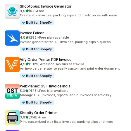
Shoptopus: Invoice Generator
/ 5 tähteä
4,9
(54)
•
Free
54 arvostelua yhteensä
Create PDF invoices, packing slips and credit notes with ease.
Built for Shopify
Invoice Falcon
/ 5 tähteä
4,8
(293)
•
Free plan available
293 arvostelua yhteensä
Invoice generator for PDF invoices, packing slips & quotes
Built for Shopify
Vify Order Printer PDF Invoice
/ 5 tähteä
4,9
(1 129)
•
Ilmainen sopimus saatavilla
1129 arvostelua yhteensä
An invoice generator to easily custom and print order document
Built for Shopify
WebPlanex: GST Invoice India
/ 5 tähteä
5,0
(443)
•
Free trial available
443 arvostelua yhteensä
Manage GST invoices, reports, and e-Invoices seamlessly
Built for Shopify
Shopify Order Printer
/ 5 tähteä
3,6
(356)
•
Free
356 arvostelua yhteensä
Print customized pick lists, invoices, packing slips and more