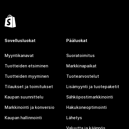
Sovellusluokat
Pääluokat
Myyntikanavat
Suoratoimitus
Tuotteiden etsiminen
Markkinapaikat
Tuotteiden myyminen
Tuotearvostelut
Tilaukset ja toimitukset
Lisämyynti ja tuotepaketit
Kaupan suunnittelu
Sähköpostimarkkinointi
Markkinointi ja konversio
Hakukoneoptimointi
Kaupan hallinnointi
Lähetys
Valuutta ja käännös