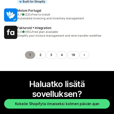
Built for Shopify
Moloni Portugal
/ 5 tähteä
4,7
(22)
•
Free to install
22 arvostelua yhteensä
Automated invoicing and inventory management
Fakturoid • Integration
/ 5 tähteä
5,0
(45)
•
Free plan available
45 arvostelua yhteensä
Simplify your invoice management and wire transfer workflow
1
2
3
4
18
Haluatko lisätä
sovelluksen?
Kokeile Shopifyta ilmaiseksi kolmen päivän ajan