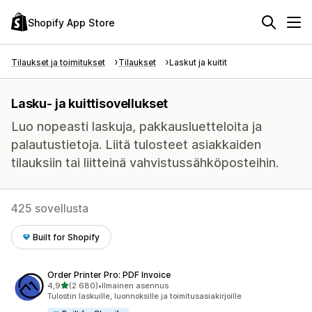
Shopify App Store
Tilaukset ja toimitukset
Tilaukset
Laskut ja kuitit
Lasku- ja kuittisovellukset
Luo nopeasti laskuja, pakkausluetteloita ja
palautustietoja. Liitä tulosteet asiakkaiden
tilauksiin tai liitteinä vahvistussähköposteihin.
425 sovellusta
Built for Shopify
Order Printer Pro: PDF Invoice
/ 5 tähteä
4,9
(2 680)
•
Ilmainen asennus
2680 arvostelua yhteensä
Tulostin laskuille, luonnoksille ja toimitusasiakirjoille