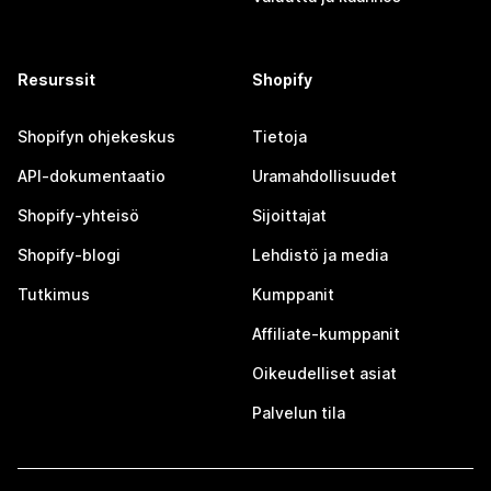
Resurssit
Shopify
Shopifyn ohjekeskus
Tietoja
API-dokumentaatio
Uramahdollisuudet
Shopify-yhteisö
Sijoittajat
Shopify-blogi
Lehdistö ja media
Tutkimus
Kumppanit
Affiliate-kumppanit
Oikeudelliset asiat
Palvelun tila