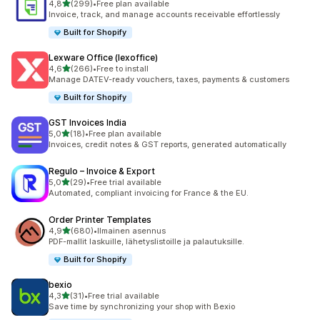
/ 5 tähteä
4,8
(299)
•
Free plan available
299 arvostelua yhteensä
Invoice, track, and manage accounts receivable effortlessly
Built for Shopify
Lexware Office (lexoffice)
/ 5 tähteä
4,6
(266)
•
Free to install
266 arvostelua yhteensä
Manage DATEV-ready vouchers, taxes, payments & customers
Built for Shopify
GST Invoices India
/ 5 tähteä
5,0
(18)
•
Free plan available
18 arvostelua yhteensä
Invoices, credit notes & GST reports, generated automatically
Regulo – Invoice & Export
/ 5 tähteä
5,0
(29)
•
Free trial available
29 arvostelua yhteensä
Automated, compliant invoicing for France & the EU.
Order Printer Templates
/ 5 tähteä
4,9
(680)
•
Ilmainen asennus
680 arvostelua yhteensä
PDF-mallit laskuille, lähetyslistoille ja palautuksille.
Built for Shopify
bexio
/ 5 tähteä
4,3
(31)
•
Free trial available
31 arvostelua yhteensä
Save time by synchronizing your shop with Bexio