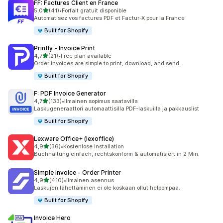
FF: Factures Client en France
/ 5 tähteä
5,0
(41)
•
Forfait gratuit disponible
41 arvostelua yhteensä
Automatisez vos factures PDF et Factur-X pour la France
Built for Shopify
Printly ‑ Invoice Print
/ 5 tähteä
4,7
(21)
•
Free plan available
21 arvostelua yhteensä
Order invoices are simple to print, download, and send.
Built for Shopify
F: PDF Invoice Generator
/ 5 tähteä
4,7
(133)
•
Ilmainen sopimus saatavilla
133 arvostelua yhteensä
Laskugeneraattori automaattisilla PDF-laskuilla ja pakkauslist
Built for Shopify
Lexware Office+ (lexoffice)
/ 5 tähteä
4,9
(36)
•
Kostenlose Installation
36 arvostelua yhteensä
Buchhaltung einfach, rechtskonform & automatisiert in 2 Min.
Simple Invoice ‑ Order Printer
/ 5 tähteä
4,9
(410)
•
Ilmainen asennus
410 arvostelua yhteensä
Laskujen lähettäminen ei ole koskaan ollut helpompaa.
Built for Shopify
Invoice Hero