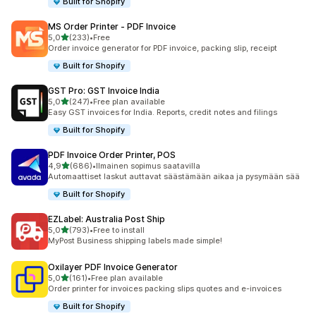
Built for Shopify
MS Order Printer ‑ PDF Invoice
/ 5 tähteä
5,0
(233)
•
Free
233 arvostelua yhteensä
Order invoice generator for PDF invoice, packing slip, receipt
Built for Shopify
GST Pro: GST Invoice India
/ 5 tähteä
5,0
(247)
•
Free plan available
247 arvostelua yhteensä
Easy GST invoices for India. Reports, credit notes and filings
Built for Shopify
PDF Invoice Order Printer, POS
/ 5 tähteä
4,9
(686)
•
Ilmainen sopimus saatavilla
686 arvostelua yhteensä
Automaattiset laskut auttavat säästämään aikaa ja pysymään sää
Built for Shopify
EZLabel: Australia Post Ship
/ 5 tähteä
5,0
(793)
•
Free to install
793 arvostelua yhteensä
MyPost Business shipping labels made simple!
Oxilayer PDF Invoice Generator
/ 5 tähteä
5,0
(161)
•
Free plan available
161 arvostelua yhteensä
Order printer for invoices packing slips quotes and e-invoices
Built for Shopify