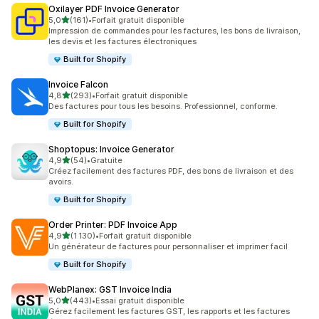
Oxilayer PDF Invoice Generator
étoile(s) sur 5
5,0
(161)
•
Forfait gratuit disponible
161 avis au total
Impression de commandes pour les factures, les bons de livraison,
les devis et les factures électroniques
Built for Shopify
Invoice Falcon
étoile(s) sur 5
4,8
(293)
•
Forfait gratuit disponible
293 avis au total
Des factures pour tous les besoins. Professionnel, conforme.
Built for Shopify
Shoptopus: Invoice Generator
étoile(s) sur 5
4,9
(54)
•
Gratuite
54 avis au total
Créez facilement des factures PDF, des bons de livraison et des
avoirs.
Built for Shopify
Order Printer: PDF Invoice App
étoile(s) sur 5
4,9
(1 130)
•
Forfait gratuit disponible
1130 avis au total
Un générateur de factures pour personnaliser et imprimer facil
Built for Shopify
WebPlanex: GST Invoice India
étoile(s) sur 5
5,0
(443)
•
Essai gratuit disponible
443 avis au total
Gérez facilement les factures GST, les rapports et les factures