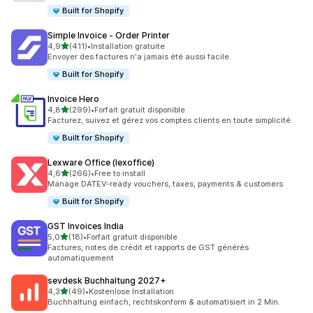
Built for Shopify
Simple Invoice ‑ Order Printer
étoile(s) sur 5
4,9
(411)
•
Installation gratuite
411 avis au total
Envoyer des factures n'a jamais été aussi facile.
Built for Shopify
Invoice Hero
étoile(s) sur 5
4,8
(299)
•
Forfait gratuit disponible
299 avis au total
Facturez, suivez et gérez vos comptes clients en toute simplicité
Built for Shopify
Lexware Office (lexoffice)
étoile(s) sur 5
4,6
(266)
•
Free to install
266 avis au total
Manage DATEV-ready vouchers, taxes, payments & customers
Built for Shopify
GST Invoices India
étoile(s) sur 5
5,0
(18)
•
Forfait gratuit disponible
18 avis au total
Factures, notes de crédit et rapports de GST générés
automatiquement
sevdesk Buchhaltung 2027+
étoile(s) sur 5
4,3
(49)
•
Kostenlose Installation
49 avis au total
Buchhaltung einfach, rechtskonform & automatisiert in 2 Min.