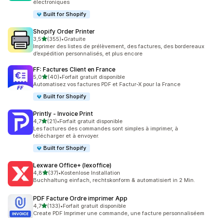
électroniques
Built for Shopify
Shopify Order Printer
étoile(s) sur 5
3,5
(355)
•
Gratuite
355 avis au total
Imprimer des listes de prélèvement, des factures, des bordereaux
d’expédition personnalisés, et plus encore
FF: Factures Client en France
étoile(s) sur 5
5,0
(40)
•
Forfait gratuit disponible
40 avis au total
Automatisez vos factures PDF et Factur-X pour la France
Built for Shopify
Printly ‑ Invoice Print
étoile(s) sur 5
4,7
(21)
•
Forfait gratuit disponible
21 avis au total
Les factures des commandes sont simples à imprimer, à
télécharger et à envoyer.
Built for Shopify
Lexware Office+ (lexoffice)
étoile(s) sur 5
4,8
(37)
•
Kostenlose Installation
37 avis au total
Buchhaltung einfach, rechtskonform & automatisiert in 2 Min.
PDF Facture Ordre imprimer App
étoile(s) sur 5
4,7
(133)
•
Forfait gratuit disponible
133 avis au total
Create PDF Imprimer une commande, une facture personnaliséem