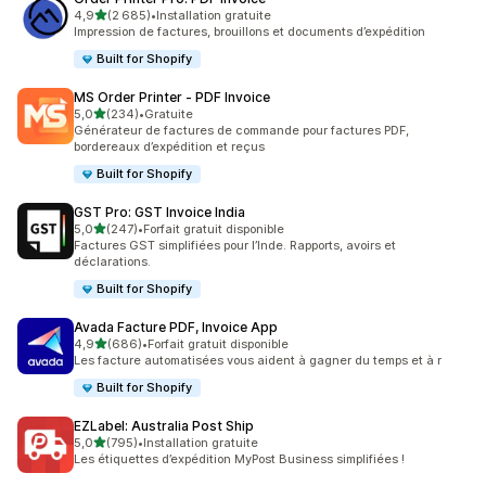
étoile(s) sur 5
4,9
(2 685)
•
Installation gratuite
2685 avis au total
Impression de factures, brouillons et documents d’expédition
Built for Shopify
MS Order Printer ‑ PDF Invoice
étoile(s) sur 5
5,0
(234)
•
Gratuite
234 avis au total
Générateur de factures de commande pour factures PDF,
bordereaux d’expédition et reçus
Built for Shopify
GST Pro: GST Invoice India
étoile(s) sur 5
5,0
(247)
•
Forfait gratuit disponible
247 avis au total
Factures GST simplifiées pour l’Inde. Rapports, avoirs et
déclarations.
Built for Shopify
Avada Facture PDF, Invoice App
étoile(s) sur 5
4,9
(686)
•
Forfait gratuit disponible
686 avis au total
Les facture automatisées vous aident à gagner du temps et à r
Built for Shopify
EZLabel: Australia Post Ship
étoile(s) sur 5
5,0
(795)
•
Installation gratuite
795 avis au total
Les étiquettes d’expédition MyPost Business simplifiées !