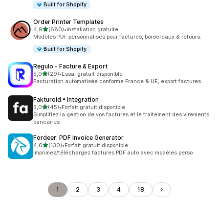
Built for Shopify
Order Printer Templates
étoile(s) sur 5
4,9
(680)
•
Installation gratuite
680 avis au total
Modèles PDF personnalisés pour factures, bordereaux & retours.
Built for Shopify
Regulo ‑ Facture & Export
étoile(s) sur 5
5,0
(29)
•
Essai gratuit disponible
29 avis au total
Facturation automatisée conforme France & UE, export factures.
Fakturoid • Integration
étoile(s) sur 5
5,0
(45)
•
Forfait gratuit disponible
45 avis au total
Simplifiez la gestion de vos factures et le traitement des virements
bancaires
Fordeer: PDF Invoice Generator
étoile(s) sur 5
4,6
(130)
•
Forfait gratuit disponible
130 avis au total
Imprimez/téléchargez factures PDF auto avec modèles perso
1
2
3
4
18