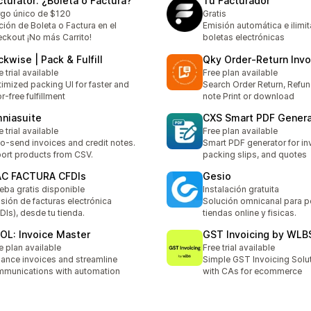
cturator: ¿Boleta o Factura?
Tu Facturador
go único de $120
Gratis
ión de Boleta o Factura en el
Emisión automática e ilimi
ckout ¡No más Carrito!
boletas electrónicas
ckwise | Pack & Fulfill
Qky Order‑Return Invo
e trial available
Free plan available
imized packing UI for faster and
Search Order Return, Refund
or-free fulfillment
note Print or download
niasuite
CXS Smart PDF Genera
e trial available
Free plan available
o-send invoices and credit notes.
Smart PDF generator for in
ort products from CSV.
packing slips, and quotes
C FACTURA CFDIs
Gesio
eba gratis disponible
Instalación gratuita
sión de facturas electrónica
Solución omnicanal para p
DIs), desde tu tienda.
tiendas online y fisicas.
OL: Invoice Master
GST Invoicing by WLB
e plan available
Free trial available
ance invoices and streamline
Simple GST Invoicing Solut
munications with automation
with CAs for ecommerce