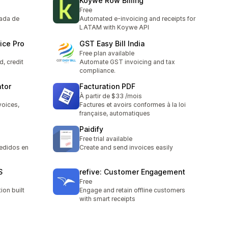
Koywe Row Billing
Free
tada de
Automated e-invoicing and receipts for
LATAM with Koywe API
ice Pro
GST Easy Bill India
Free plan available
, credit
Automate GST invoicing and tax
compliance.
tor
Facturation PDF
À partir de $33 /mois
voices,
Factures et avoirs conformes à la loi
française, automatiques
Paidify
Free trial available
edidos en
Create and send invoices easily
S
refive: Customer Engagement
Free
ion built
Engage and retain offline customers
with smart receipts