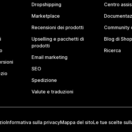
Dropshipping
Centro assi
Marketplace
Documentaz
Recensioni dei prodotti
Community d
i
Upselling e pacchetti di
Blog di Shop
prodotti
o
Ricerca
Email marketing
rsioni
SEO
ozio
Spedizione
Valute e traduzioni
zio
Informativa sulla privacy
Mappa del sito
Le tue scelte sull