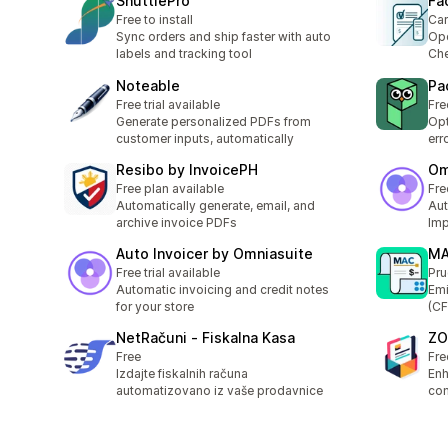
ShuttlePro
Fa
Free to install
Car
Sync orders and ship faster with auto
Opc
labels and tracking tool
Che
Noteable
Pa
Free trial available
Fre
Generate personalized PDFs from
Opt
customer inputs, automatically
err
Resibo by InvoicePH
Om
Free plan available
Fre
Automatically generate, email, and
Aut
archive invoice PDFs
Imp
Auto Invoicer by Omniasuite
MA
Free trial available
Pru
Automatic invoicing and credit notes
Emi
for your store
(CF
NetRačuni ‑ Fiskalna Kasa
ZO
Free
Fre
Izdajte fiskalnih računa
Enh
automatizovano iz vaše prodavnice
com