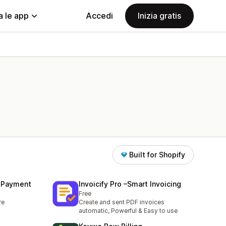
a le app
Accedi
Inizia gratis
Built for Shopify
r Payment
Invoicify Pro –Smart Invoicing
Free
re
Create and sent PDF invoices
automatic, Powerful & Easy to use