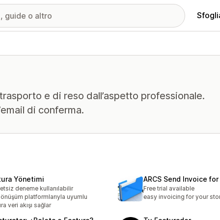
Sfogli
rasporto e di reso dall’aspetto professionale.
l’email di conferma.
tura Yönetimi
ARCS Send Invoice fo
etsiz deneme kullanılabilir
Free trial available
önüşüm platformlarıyla uyumlu
easy invoicing for your sto
ura veri akışı sağlar