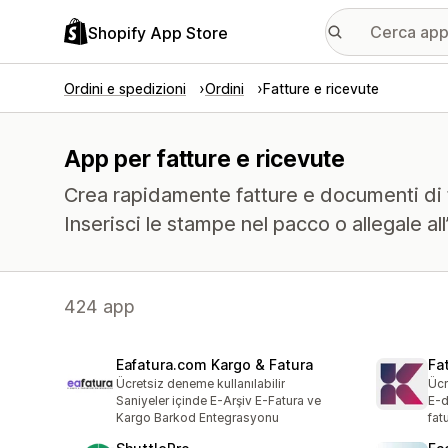
Shopify App Store
Ordini e spedizioni
Ordini
Fatture e ricevute
App per fatture e ricevute
Crea rapidamente fatture e documenti di t
Inserisci le stampe nel pacco o allegale al
424 app
Eafatura.com Kargo & Fatura
Fa
Ücretsiz deneme kullanılabilir
Ücr
Saniyeler içinde E-Arşiv E-Fatura ve
E-d
Kargo Barkod Entegrasyonu
fat