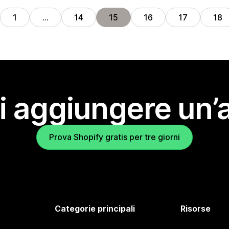
1
…
14
15
16
17
18
i aggiungere un’
Prova Shopify gratis per tre giorni
Categorie principali
Risorse