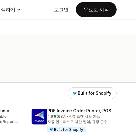
탐색하기
로그인
무료로 시작
Built for Shopify
India
PDF Invoice Order Printer, POS
별 5개 중
able
4.9
(687)
•
무료 플랜 사용 가능
총 리뷰 687개
a. Reports,
자동 인보이스로 시간 절약, 규정 준수.
Built for Shopify