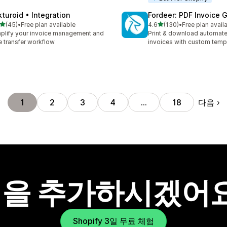
kturoid • Integration
Fordeer: PDF Invoice 
별 5개 중
별 5개 중
(45)
•
Free plan available
4.6
(130)
•
Free plan avail
리뷰 45개
총 리뷰 130개
plify your invoice management and
Print & download automat
e transfer workflow
invoices with custom temp
다음
1
2
3
4
…
18
을 추가하시겠어
Shopify 3일 무료 체험