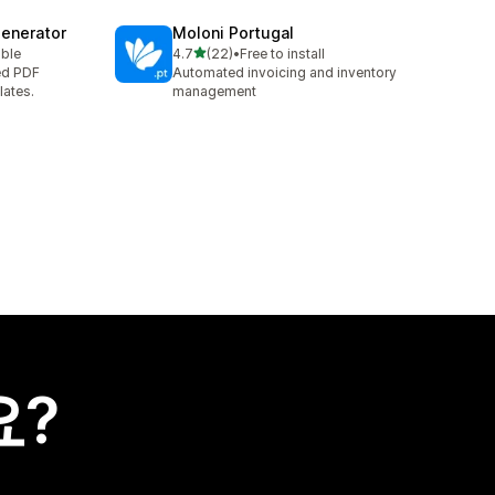
Generator
Moloni Portugal
별 5개 중
able
4.7
(22)
•
Free to install
총 리뷰 22개
ed PDF
Automated invoicing and inventory
lates.
management
요?