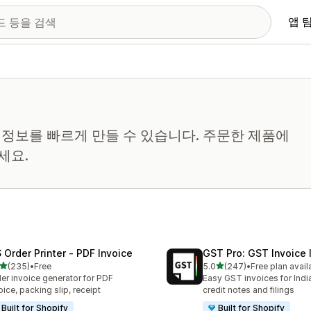
앱 
부 정보를 빠르게 만들 수 있습니다. 주문한 제품에
세요.
 Order Printer ‑ PDF Invoice
GST Pro: GST Invoice 
별 5개 중
별 5개 중
(235)
•
Free
5.0
(247)
•
Free plan avail
리뷰 235개
총 리뷰 247개
er invoice generator for PDF
Easy GST invoices for Indi
oice, packing slip, receipt
credit notes and filings
Built for Shopify
Built for Shopify