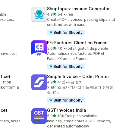
Shoptopus: Invoice Generator
별 5개 중
able
4.9
(54)
•
Free
총 리뷰 54개
nvoices,
Create PDF invoices, packing slips and
credit notes with ease.
Built for Shopify
FF: Factures Client en France
별 5개 중
5.0
(40)
•
Forfait gratuit disponible
총 리뷰 40개
 invoices,
Automatisez vos factures PDF et
Factur-X pour la France
Built for Shopify
fice)
Simple Invoice ‑ Order Printer
별 5개 중
llation
4.9
(412)
•
무료 설치
총 리뷰 412개
tskonform &
인보이스 보내기가 그 어느 때보다 쉬워졌
습니다.
Built for Shopify
ice)
GST Invoices India
별 5개 중
5.0
(18)
•
Free plan available
총 리뷰 18개
ers, taxes,
Invoices, credit notes & GST reports,
generated automatically