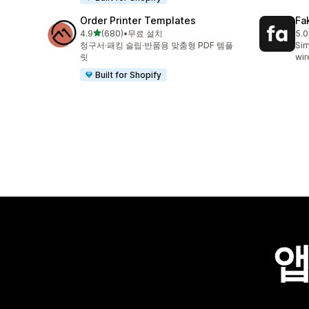
Order Printer Templates
Fa
별 5개 중
4.9
(680)
•
무료 설치
5.0
총 리뷰 680개
총 
청구서·패킹 슬립·반품용 맞춤형 PDF 템플
Sim
릿
wir
Built for Shopify
앱