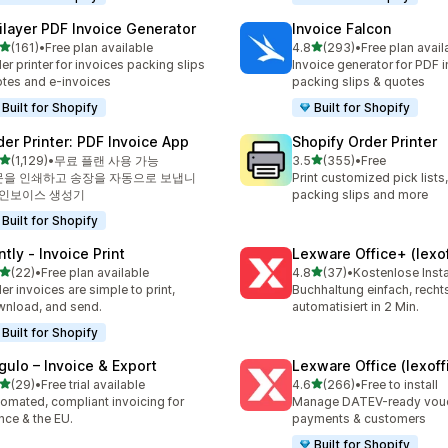
ilayer PDF Invoice Generator
Invoice Falcon
별 5개 중
별 5개 중
(161)
•
Free plan available
4.8
(293)
•
Free plan avail
리뷰 161개
총 리뷰 293개
er printer for invoices packing slips
Invoice generator for PDF i
tes and e-invoices
packing slips & quotes
Built for Shopify
Built for Shopify
der Printer: PDF Invoice App
Shopify Order Printer
별 5개 중
별 5개 중
(1,129)
•
무료 플랜 사용 가능
3.5
(355)
•
Free
리뷰 1129개
총 리뷰 355개
문을 인쇄하고 송장을 자동으로 보냅니
Print customized pick lists,
 인보이스 생성기
packing slips and more
Built for Shopify
ntly ‑ Invoice Print
Lexware Office+ (lexof
별 5개 중
별 5개 중
(22)
•
Free plan available
4.8
(37)
•
Kostenlose Insta
리뷰 22개
총 리뷰 37개
er invoices are simple to print,
Buchhaltung einfach, rech
nload, and send.
automatisiert in 2 Min.
Built for Shopify
gulo – Invoice & Export
Lexware Office (lexoff
별 5개 중
별 5개 중
(29)
•
Free trial available
4.6
(266)
•
Free to install
리뷰 29개
총 리뷰 266개
omated, compliant invoicing for
Manage DATEV-ready vouch
nce & the EU.
payments & customers
Built for Shopify