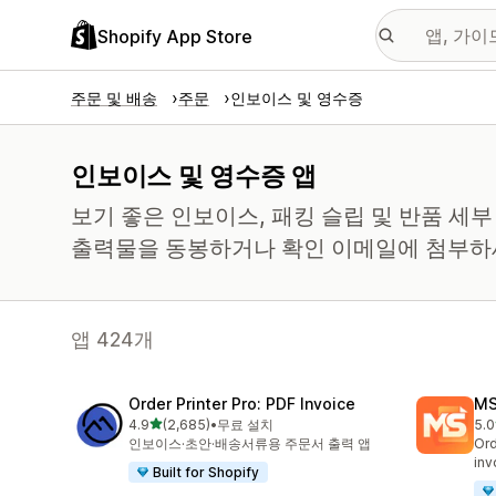
Shopify App Store
주문 및 배송
주문
인보이스 및 영수증
인보이스 및 영수증 앱
보기 좋은 인보이스, 패킹 슬립 및 반품 세
출력물을 동봉하거나 확인 이메일에 첨부하
앱 424개
Order Printer Pro: PDF Invoice
MS
별 5개 중
4.9
(2,685)
•
무료 설치
5.0
총 리뷰 2685개
총 
인보이스·초안·배송서류용 주문서 출력 앱
Ord
inv
Built for Shopify