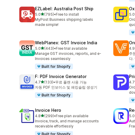
EZLabel: Australia Post Ship
Ox
별 5개 중
5.0
(795)
•
Free to install
5.0
총 리뷰 795개
총 
MyPost Business shipping labels
Ord
made simple!
quo
WebPlanex: GST Invoice India
Or
별 5개 중
5.0
(443)
•
Free trial available
4.9
총 리뷰 443개
총 
Manage GST invoices, reports, and e-
주
Invoices seamlessly
다.
Built for Shopify
F: PDF Invoice Generator
Pri
별 5개 중
4.7
(133)
•
무료 플랜 사용 가능
4.7
총 리뷰 133개
총 
자동 PDF 인보이스 및 패킹슬립 생성기
Ord
dow
Built for Shopify
Invoice Hero
Re
별 5개 중
4.8
(299)
•
Free plan available
5.0
총 리뷰 299개
총 
Invoice, track, and manage accounts
Aut
receivable effortlessly
Fra
Built for Shopify