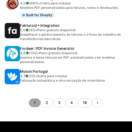
de 5 estrelas
4,9
(680)
•
Grátis para instalar
680 avaliações ao todo
Modelos PDF personalizados para faturas, notas e devoluções.
Built for Shopify
Fakturoid • Integration
de 5 estrelas
5,0
(45)
•
Plano gratuito disponível
45 avaliações ao todo
Simplifique o gerenciamento de faturas e o fluxo de trabalho de
transferências bancárias
Fordeer: PDF Invoice Generator
de 5 estrelas
4,6
(130)
•
Plano gratuito disponível
130 avaliações ao todo
Imprima e baixe faturas em PDF automatizadas com modelos
personalizados.
Moloni Portugal
de 5 estrelas
4,7
(22)
•
Grátis para instalar
22 avaliações ao todo
Faturação automática e sincronização de inventários
1
2
3
4
18