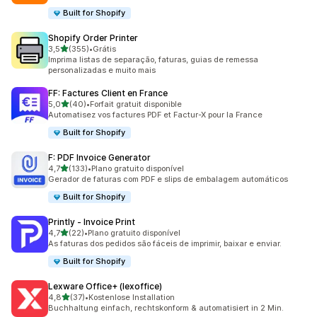
Built for Shopify
Shopify Order Printer
de 5 estrelas
3,5
(355)
•
Grátis
355 avaliações ao todo
Imprima listas de separação, faturas, guias de remessa
personalizadas e muito mais
FF: Factures Client en France
de 5 estrelas
5,0
(40)
•
Forfait gratuit disponible
40 avaliações ao todo
Automatisez vos factures PDF et Factur-X pour la France
Built for Shopify
F: PDF Invoice Generator
de 5 estrelas
4,7
(133)
•
Plano gratuito disponível
133 avaliações ao todo
Gerador de faturas com PDF e slips de embalagem automáticos
Built for Shopify
Printly ‑ Invoice Print
de 5 estrelas
4,7
(22)
•
Plano gratuito disponível
22 avaliações ao todo
As faturas dos pedidos são fáceis de imprimir, baixar e enviar.
Built for Shopify
Lexware Office+ (lexoffice)
de 5 estrelas
4,8
(37)
•
Kostenlose Installation
37 avaliações ao todo
Buchhaltung einfach, rechtskonform & automatisiert in 2 Min.