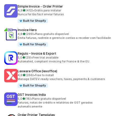
Simple Invoice ‑ Order Printer
de 5 estrelas
4,9
(412)
•
Grátis para instalar
412 avaliações ao todo
Nunca foi tão fácil enviar faturas.
Built for Shopify
Invoice Hero
de 5 estrelas
4,8
(299)
•
Plano gratuito disponível
299 avaliações ao todo
Emita faturas, rastreie e gerencie contas a receber com facilidade
Built for Shopify
Regulo – Invoice & Export
de 5 estrelas
5,0
(29)
•
Free trial available
29 avaliações ao todo
Automated, compliant invoicing for France & the EU.
Lexware Office (lexoffice)
de 5 estrelas
4,6
(266)
•
Free to install
266 avaliações ao todo
Manage DATEV-ready vouchers, taxes, payments & customers
Built for Shopify
GST Invoices India
de 5 estrelas
5,0
(18)
•
Plano gratuito disponível
18 avaliações ao todo
Faturas, notas de crédito e relatórios de GST gerados
automaticamente
Order Printer Templates