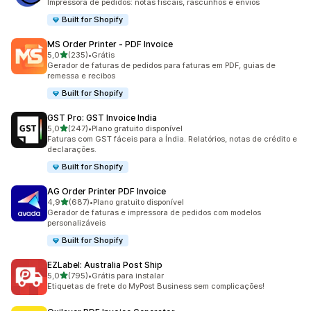
Impressora de pedidos: notas fiscais, rascunhos e envios
Built for Shopify
MS Order Printer ‑ PDF Invoice
de 5 estrelas
5,0
(235)
•
Grátis
235 avaliações ao todo
Gerador de faturas de pedidos para faturas em PDF, guias de
remessa e recibos
Built for Shopify
GST Pro: GST Invoice India
de 5 estrelas
5,0
(247)
•
Plano gratuito disponível
247 avaliações ao todo
Faturas com GST fáceis para a Índia. Relatórios, notas de crédito e
declarações.
Built for Shopify
AG Order Printer PDF Invoice
de 5 estrelas
4,9
(687)
•
Plano gratuito disponível
687 avaliações ao todo
Gerador de faturas e impressora de pedidos com modelos
personalizáveis
Built for Shopify
EZLabel: Australia Post Ship
de 5 estrelas
5,0
(795)
•
Grátis para instalar
795 avaliações ao todo
Etiquetas de frete do MyPost Business sem complicações!