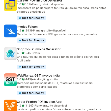
Oxilayer PDF Invoice Generator
de 5 estrelas
5,0
(161)
•
Plano gratuito disponível
161 avaliações ao todo
Impressora de pedidos para faturas, guias de remessa, orçamentos
e faturas eletrônicas
Built for Shopify
Invoice Falcon
de 5 estrelas
4,8
(293)
•
Plano gratuito disponível
293 avaliações ao todo
Gerador de faturas em PDF, guias de remessa e orçamentos
Built for Shopify
Shoptopus: Invoice Generator
de 5 estrelas
4,9
(54)
•
Grátis
54 avaliações ao todo
Crie faturas, guias de remessa e notas de crédito em PDF com
facilidade.
Built for Shopify
WebPlanex: GST Invoice India
de 5 estrelas
5,0
(443)
•
Avaliação gratuita
443 avaliações ao todo
Gerencie notas fiscais de GST, relatórios e notas fiscais
eletrônicas sem complicações
Built for Shopify
Order Printer: PDF Invoice App
de 5 estrelas
4,9
(1.129)
•
Plano gratuito disponível
1129 avaliações ao todo
Imprima o pedido e envie a fatura automaticamente. gerador de