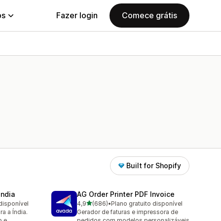
ps
Fazer login
Comece grátis
Built for Shopify
India
AG Order Printer PDF Invoice
de 5 estrelas
disponível
4,9
(686)
•
Plano gratuito disponível
686 avaliações ao todo
a a Índia.
Gerador de faturas e impressora de
o e
pedidos com modelos personalizáveis