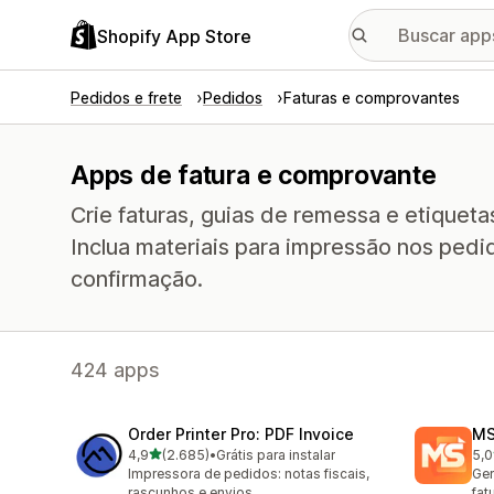
Shopify App Store
Pedidos e frete
Pedidos
Faturas e comprovantes
Apps de fatura e comprovante
Crie faturas, guias de remessa e etiquet
Inclua materiais para impressão nos ped
confirmação.
424 apps
Order Printer Pro: PDF Invoice
MS
de 5 estrelas
4,9
(2.685)
•
Grátis para instalar
5,0
2685 avaliações ao todo
234
Impressora de pedidos: notas fiscais,
Ger
rascunhos e envios
fat