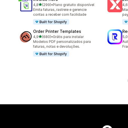
de 5 estrelas
4,8
(299)
•
Plano gratuito disponível
4,6
299 avaliações ao todo
266
Emita faturas, rastreie e gerencie
Man
contas a receber com facilidade
pa
Built for Shopify
Order Printer Templates
Re
de 5 estrelas
4,9
(680)
•
Grátis para instalar
5,0
680 avaliações ao todo
29 
Modelos PDF personalizados para
Aut
faturas, notas e devoluções.
Fra
Built for Shopify