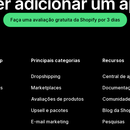
r adicionar um 
Faça uma avaliação gratuita da Shopify por 3 dias
p
Principais categorias
Recursos
Dropshipping
Central de a
os
Marketplaces
Documentaç
Avaliações de produtos
Comunidade
Upsell e pacotes
Blog da Sho
E-mail marketing
Pesquisas