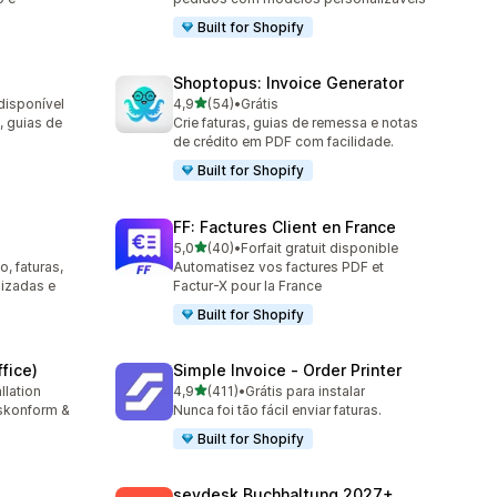
Built for Shopify
Shoptopus: Invoice Generator
de 5 estrelas
disponível
4,9
(54)
•
Grátis
54 avaliações ao todo
, guias de
Crie faturas, guias de remessa e notas
de crédito em PDF com facilidade.
Built for Shopify
FF: Factures Client en France
de 5 estrelas
5,0
(40)
•
Forfait gratuit disponible
40 avaliações ao todo
, faturas,
Automatisez vos factures PDF et
lizadas e
Factur-X pour la France
Built for Shopify
fice)
Simple Invoice ‑ Order Printer
de 5 estrelas
llation
4,9
(411)
•
Grátis para instalar
411 avaliações ao todo
tskonform &
Nunca foi tão fácil enviar faturas.
Built for Shopify
sevdesk Buchhaltung 2027+