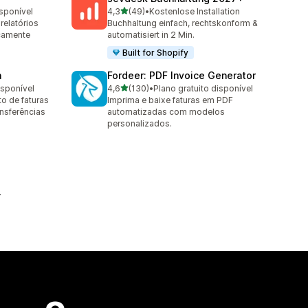
de 5 estrelas
isponível
4,3
(49)
•
Kostenlose Installation
49 avaliações ao todo
 relatórios
Buchhaltung einfach, rechtskonform &
camente
automatisiert in 2 Min.
Built for Shopify
n
Fordeer: PDF Invoice Generator
de 5 estrelas
isponível
4,6
(130)
•
Plano gratuito disponível
130 avaliações ao todo
o de faturas
Imprima e baixe faturas em PDF
ansferências
automatizadas com modelos
personalizados.