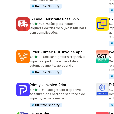
rec
Built for Shopify
EZLabel: Australia Post Ship
Ox
de 5 estrelas
5,0
(794)
•
Grátis para instalar
5,0
794 avaliações ao todo
161
Etiquetas de frete do MyPost Business
Imp
sem complicações!
gui
fat
Order Printer: PDF Invoice App
We
de 5 estrelas
4,9
(1.130)
•
Plano gratuito disponível
5,0
1130 avaliações ao todo
443
Imprima o pedido e envie a fatura
Ger
automaticamente. gerador de
rel
se
Built for Shopify
Printly ‑ Invoice Print
F:
de 5 estrelas
4,7
(21)
•
Plano gratuito disponível
4,7
21 avaliações ao todo
133
As faturas dos pedidos são fáceis de
Ger
imprimir, baixar e enviar.
em
Built for Shopify
Invoice Hero
Le