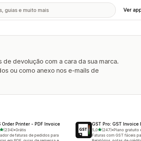
Ver ap
as de devolução com a cara da sua marca.
idos ou como anexo nos e-mails de
 Order Printer ‑ PDF Invoice
GST Pro: GST Invoice 
de 5 estrelas
de 5 estrelas
(234)
•
Grátis
5,0
(247)
•
Plano gratuito 
 avaliações ao todo
247 avaliações ao todo
ador de faturas de pedidos para
Faturas com GST fáceis par
uras em PDF, guias de remessa e
Relatórios, notas de crédit