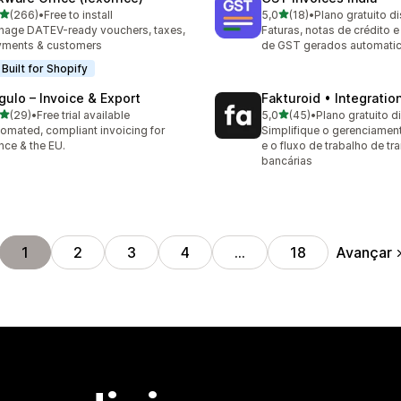
de 5 estrelas
de 5 estrelas
(266)
•
Free to install
5,0
(18)
•
Plano gratuito d
 avaliações ao todo
18 avaliações ao todo
age DATEV-ready vouchers, taxes,
Faturas, notas de crédito e
yments & customers
de GST gerados automati
Built for Shopify
gulo – Invoice & Export
Fakturoid • Integratio
de 5 estrelas
de 5 estrelas
(29)
•
Free trial available
5,0
(45)
•
Plano gratuito d
avaliações ao todo
45 avaliações ao todo
omated, compliant invoicing for
Simplifique o gerenciament
nce & the EU.
e o fluxo de trabalho de tr
bancárias
Avançar
1
2
3
4
…
18