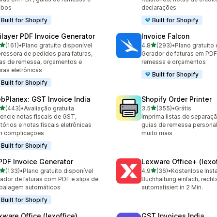
ibos
declarações.
Built for Shopify
Built for Shopify
ilayer PDF Invoice Generator
Invoice Falcon
de 5 estrelas
de 5 estrelas
(161)
•
Plano gratuito disponível
4,8
(293)
•
Plano gratuito 
 avaliações ao todo
293 avaliações ao todo
ressora de pedidos para faturas,
Gerador de faturas em PDF
as de remessa, orçamentos e
remessa e orçamentos
uras eletrônicas
Built for Shopify
Built for Shopify
bPlanex: GST Invoice India
Shopify Order Printer
de 5 estrelas
de 5 estrelas
(443)
•
Avaliação gratuita
3,5
(355)
•
Grátis
 avaliações ao todo
355 avaliações ao todo
encie notas fiscais de GST,
Imprima listas de separação
atórios e notas fiscais eletrônicas
guias de remessa persona
m complicações
muito mais
Built for Shopify
 PDF Invoice Generator
Lexware Office+ (lexof
de 5 estrelas
de 5 estrelas
(133)
•
Plano gratuito disponível
4,9
(36)
•
Kostenlose Insta
 avaliações ao todo
36 avaliações ao todo
ador de faturas com PDF e slips de
Buchhaltung einfach, rech
balagem automáticos
automatisiert in 2 Min.
Built for Shopify
xware Office (lexoffice)
GST Invoices India