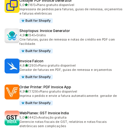
Oxilayer PDF Invoice Generator
de 5 estrelas
5,0
(161)
•
Plano gratuito disponível
161 avaliações ao todo
Impressora de pedidos para faturas, guias de remessa, orçamentos
e faturas eletrônicas
Built for Shopify
Shoptopus: Invoice Generator
de 5 estrelas
4,9
(54)
•
Grátis
54 avaliações ao todo
Crie faturas, guias de remessa e notas de crédito em PDF com
facilidade.
Built for Shopify
Invoice Falcon
de 5 estrelas
4,8
(293)
•
Plano gratuito disponível
293 avaliações ao todo
Gerador de faturas em PDF, guias de remessa e orçamentos
Built for Shopify
Order Printer: PDF Invoice App
de 5 estrelas
4,9
(1.129)
•
Plano gratuito disponível
1129 avaliações ao todo
Imprima o pedido e envie a fatura automaticamente. gerador de
Built for Shopify
WebPlanex: GST Invoice India
de 5 estrelas
5,0
(442)
•
Avaliação gratuita
442 avaliações ao todo
Gerencie notas fiscais de GST, relatórios e notas fiscais
eletrônicas sem complicações