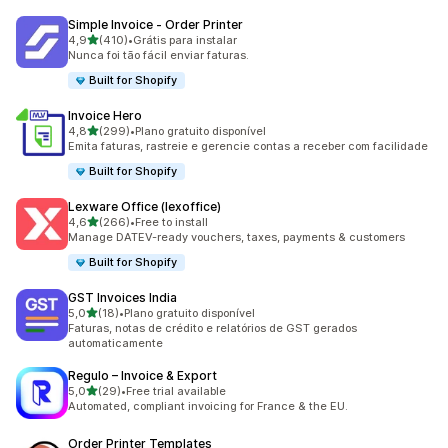
Simple Invoice ‑ Order Printer
de 5 estrelas
4,9
(410)
•
Grátis para instalar
410 avaliações ao todo
Nunca foi tão fácil enviar faturas.
Built for Shopify
Invoice Hero
de 5 estrelas
4,8
(299)
•
Plano gratuito disponível
299 avaliações ao todo
Emita faturas, rastreie e gerencie contas a receber com facilidade
Built for Shopify
Lexware Office (lexoffice)
de 5 estrelas
4,6
(266)
•
Free to install
266 avaliações ao todo
Manage DATEV-ready vouchers, taxes, payments & customers
Built for Shopify
GST Invoices India
de 5 estrelas
5,0
(18)
•
Plano gratuito disponível
18 avaliações ao todo
Faturas, notas de crédito e relatórios de GST gerados
automaticamente
Regulo – Invoice & Export
de 5 estrelas
5,0
(29)
•
Free trial available
29 avaliações ao todo
Automated, compliant invoicing for France & the EU.
Order Printer Templates