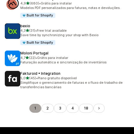
de 5 estrelas
4,9
(680)
•
Grátis para instalar
680 avaliações ao todo
Modelos PDF personalizados para faturas, notas e devoluções.
Built for Shopify
bexio
de 5 estrelas
4,3
(31)
•
Free trial available
31 avaliações ao todo
Save time by synchronizing your shop with Bexio
Built for Shopify
Moloni Portugal
de 5 estrelas
4,7
(22)
•
Grátis para instalar
22 avaliações ao todo
Faturação automática e sincronização de inventários
Fakturoid • Integration
de 5 estrelas
5,0
(45)
•
Plano gratuito disponível
45 avaliações ao todo
Simplifique o gerenciamento de faturas e o fluxo de trabalho de
transferências bancárias
1
2
3
4
18