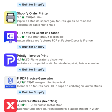
Built for Shopify
Shopify Order Printer
de 5 estrelas
3,6
(356)
•
Grátis
356 avaliações ao todo
Imprima listas de separação, faturas, guias de remessa
personalizadas e muito mais
FF: Factures Client en France
de 5 estrelas
5,0
(41)
•
Forfait gratuit disponible
41 avaliações ao todo
Automatisez vos factures PDF et Factur-X pour la France
Built for Shopify
Printly ‑ Invoice Print
de 5 estrelas
4,7
(21)
•
Plano gratuito disponível
21 avaliações ao todo
As faturas dos pedidos são fáceis de imprimir, baixar e enviar.
Built for Shopify
F: PDF Invoice Generator
de 5 estrelas
4,7
(133)
•
Plano gratuito disponível
133 avaliações ao todo
Gerador de faturas com PDF e slips de embalagem automáticos
Built for Shopify
Lexware Office+ (lexoffice)
de 5 estrelas
4,9
(36)
•
Kostenlose Installation
36 avaliações ao todo
Buchhaltung einfach, rechtskonform & automatisiert in 2 Min.