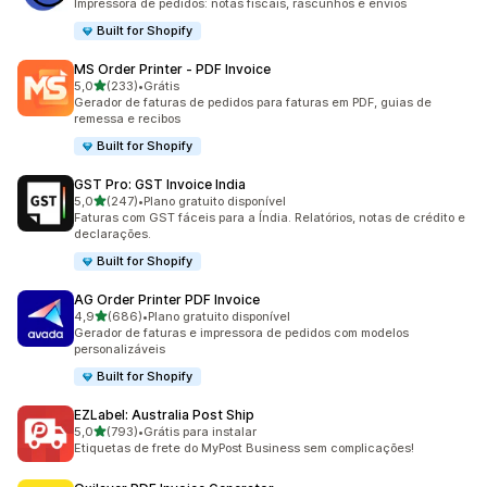
Impressora de pedidos: notas fiscais, rascunhos e envios
Built for Shopify
MS Order Printer ‑ PDF Invoice
de 5 estrelas
5,0
(233)
•
Grátis
233 avaliações ao todo
Gerador de faturas de pedidos para faturas em PDF, guias de
remessa e recibos
Built for Shopify
GST Pro: GST Invoice India
de 5 estrelas
5,0
(247)
•
Plano gratuito disponível
247 avaliações ao todo
Faturas com GST fáceis para a Índia. Relatórios, notas de crédito e
declarações.
Built for Shopify
AG Order Printer PDF Invoice
de 5 estrelas
4,9
(686)
•
Plano gratuito disponível
686 avaliações ao todo
Gerador de faturas e impressora de pedidos com modelos
personalizáveis
Built for Shopify
EZLabel: Australia Post Ship
de 5 estrelas
5,0
(793)
•
Grátis para instalar
793 avaliações ao todo
Etiquetas de frete do MyPost Business sem complicações!