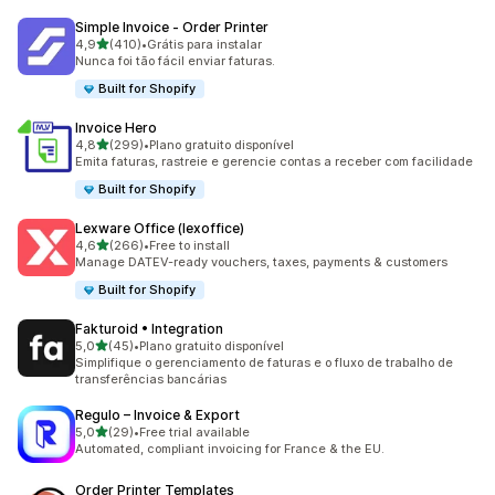
Simple Invoice ‑ Order Printer
de 5 estrelas
4,9
(410)
•
Grátis para instalar
410 avaliações ao todo
Nunca foi tão fácil enviar faturas.
Built for Shopify
Invoice Hero
de 5 estrelas
4,8
(299)
•
Plano gratuito disponível
299 avaliações ao todo
Emita faturas, rastreie e gerencie contas a receber com facilidade
Built for Shopify
Lexware Office (lexoffice)
de 5 estrelas
4,6
(266)
•
Free to install
266 avaliações ao todo
Manage DATEV-ready vouchers, taxes, payments & customers
Built for Shopify
Fakturoid • Integration
de 5 estrelas
5,0
(45)
•
Plano gratuito disponível
45 avaliações ao todo
Simplifique o gerenciamento de faturas e o fluxo de trabalho de
transferências bancárias
Regulo – Invoice & Export
de 5 estrelas
5,0
(29)
•
Free trial available
29 avaliações ao todo
Automated, compliant invoicing for France & the EU.
Order Printer Templates