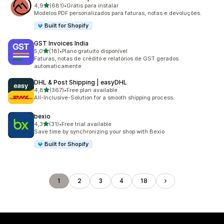
de 5 estrelas
4,9
(681)
•
Grátis para instalar
681 avaliações ao todo
Modelos PDF personalizados para faturas, notas e devoluções.
Built for Shopify
GST Invoices India
de 5 estrelas
5,0
(18)
•
Plano gratuito disponível
18 avaliações ao todo
Faturas, notas de crédito e relatórios de GST gerados
automaticamente
DHL & Post Shipping | easyDHL
de 5 estrelas
4,8
(367)
•
Free plan available
367 avaliações ao todo
All-Inclusive-Solution for a smooth shipping process.
bexio
de 5 estrelas
4,3
(31)
•
Free trial available
31 avaliações ao todo
Save time by synchronizing your shop with Bexio
Built for Shopify
1
2
3
4
18