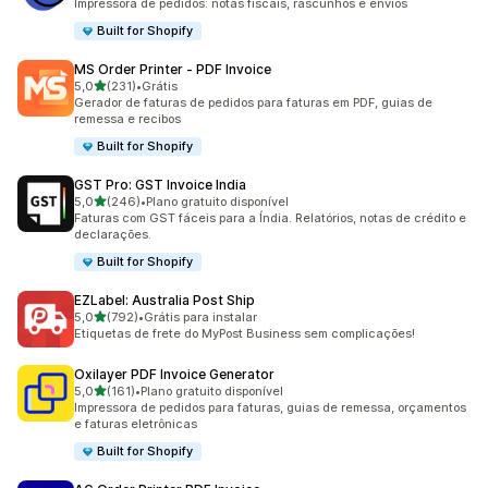
Impressora de pedidos: notas fiscais, rascunhos e envios
Built for Shopify
MS Order Printer ‑ PDF Invoice
de 5 estrelas
5,0
(231)
•
Grátis
231 avaliações ao todo
Gerador de faturas de pedidos para faturas em PDF, guias de
remessa e recibos
Built for Shopify
GST Pro: GST Invoice India
de 5 estrelas
5,0
(246)
•
Plano gratuito disponível
246 avaliações ao todo
Faturas com GST fáceis para a Índia. Relatórios, notas de crédito e
declarações.
Built for Shopify
EZLabel: Australia Post Ship
de 5 estrelas
5,0
(792)
•
Grátis para instalar
792 avaliações ao todo
Etiquetas de frete do MyPost Business sem complicações!
Oxilayer PDF Invoice Generator
de 5 estrelas
5,0
(161)
•
Plano gratuito disponível
161 avaliações ao todo
Impressora de pedidos para faturas, guias de remessa, orçamentos
e faturas eletrônicas
Built for Shopify