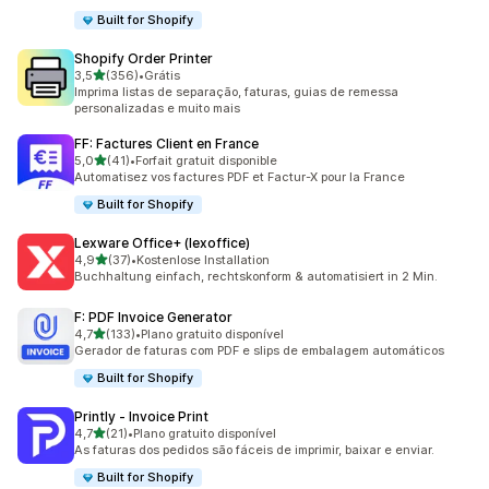
Built for Shopify
Shopify Order Printer
de 5 estrelas
3,5
(356)
•
Grátis
356 avaliações ao todo
Imprima listas de separação, faturas, guias de remessa
personalizadas e muito mais
FF: Factures Client en France
de 5 estrelas
5,0
(41)
•
Forfait gratuit disponible
41 avaliações ao todo
Automatisez vos factures PDF et Factur-X pour la France
Built for Shopify
Lexware Office+ (lexoffice)
de 5 estrelas
4,9
(37)
•
Kostenlose Installation
37 avaliações ao todo
Buchhaltung einfach, rechtskonform & automatisiert in 2 Min.
F: PDF Invoice Generator
de 5 estrelas
4,7
(133)
•
Plano gratuito disponível
133 avaliações ao todo
Gerador de faturas com PDF e slips de embalagem automáticos
Built for Shopify
Printly ‑ Invoice Print
de 5 estrelas
4,7
(21)
•
Plano gratuito disponível
21 avaliações ao todo
As faturas dos pedidos são fáceis de imprimir, baixar e enviar.
Built for Shopify