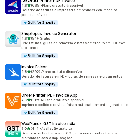
AG Order Printer PDF Invoice
de 5 estrelas
4,9
(685)
•
Plano gratuito disponível
685 avaliações ao todo
Gerador de faturas e impressora de pedidos com modelos
personalizáveis
Built for Shopify
Shoptopus: Invoice Generator
de 5 estrelas
4,9
(54)
•
Grátis
54 avaliações ao todo
Crie faturas, guias de remessa e notas de crédito em PDF com
facilidade.
Built for Shopify
Invoice Falcon
de 5 estrelas
4,8
(292)
•
Plano gratuito disponível
292 avaliações ao todo
Gerador de faturas em PDF, guias de remessa e orçamentos
Built for Shopify
Order Printer: PDF Invoice App
de 5 estrelas
4,9
(1.129)
•
Plano gratuito disponível
1129 avaliações ao todo
Imprima o pedido e envie a fatura automaticamente. gerador de
Built for Shopify
WebPlanex: GST Invoice India
de 5 estrelas
5,0
(441)
•
Avaliação gratuita
441 avaliações ao todo
Gerencie notas fiscais de GST, relatórios e notas fiscais
eletrônicas sem complicações