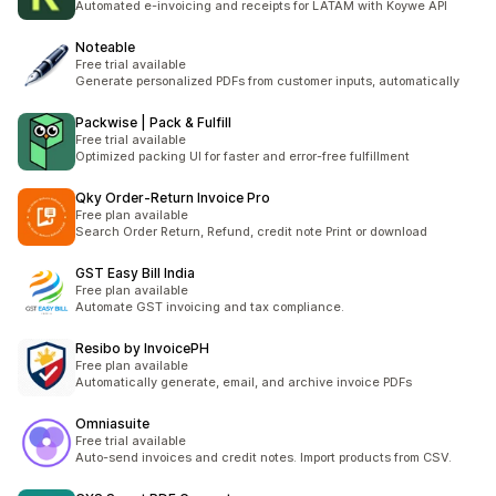
Automated e-invoicing and receipts for LATAM with Koywe API
Noteable
Free trial available
Generate personalized PDFs from customer inputs, automatically
Packwise | Pack & Fulfill
Free trial available
Optimized packing UI for faster and error-free fulfillment
Qky Order‑Return Invoice Pro
Free plan available
Search Order Return, Refund, credit note Print or download
GST Easy Bill India
Free plan available
Automate GST invoicing and tax compliance.
Resibo by InvoicePH
Free plan available
Automatically generate, email, and archive invoice PDFs
Omniasuite
Free trial available
Auto-send invoices and credit notes. Import products from CSV.