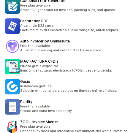
CXS Smart PDF Generator
Free plan available
Smart PDF generator for invoices, packing slips, and quotes
Facturation PDF
À partir de $33 /mois
Factures et avoirs conformes à la loi française, automatiques
Auto Invoicer by Omniasuite
Free trial available
Automatic invoicing and credit notes for your store
MAC FACTURA CFDIs
Prueba gratis disponible
Emisión de facturas electrónica (CFDIs), desde tu tienda.
Gesio
Instalación gratuita
Solución omnicanal para pedidos en tiendas online y fisicas.
Paidify
Free trial available
Create and send invoices easily
ZOOL: Invoice Master
Free plan available
Enhance invoices and streamline communications with automation