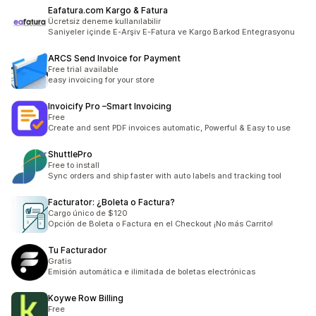
Eafatura.com Kargo & Fatura
Ücretsiz deneme kullanılabilir
Saniyeler içinde E-Arşiv E-Fatura ve Kargo Barkod Entegrasyonu
ARCS Send Invoice for Payment
Free trial available
easy invoicing for your store
Invoicify Pro –Smart Invoicing
Free
Create and sent PDF invoices automatic, Powerful & Easy to use
ShuttlePro
Free to install
Sync orders and ship faster with auto labels and tracking tool
Facturator: ¿Boleta o Factura?
Cargo único de $120
Opción de Boleta o Factura en el Checkout ¡No más Carrito!
Tu Facturador
Gratis
Emisión automática e ilimitada de boletas electrónicas
Koywe Row Billing
Free