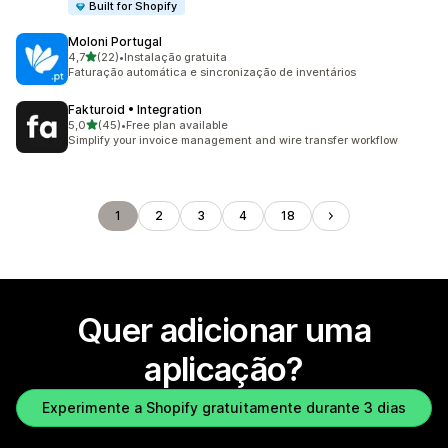
Built for Shopify
Moloni Portugal
de 5 estrelas
4,7
(22)
•
Instalação gratuita
22 total de avaliações
Faturação automática e sincronização de inventários
Fakturoid • Integration
de 5 estrelas
5,0
(45)
•
Free plan available
45 total de avaliações
Simplify your invoice management and wire transfer workflow
1
2
3
4
18
Quer adicionar uma
aplicação?
Experimente a Shopify gratuitamente durante 3 dias