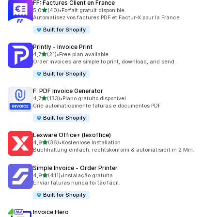
FF: Factures Client en France
de 5 estrelas
5,0
(40)
•
Forfait gratuit disponible
40 total de avaliações
Automatisez vos factures PDF et Factur-X pour la France
Built for Shopify
Printly ‑ Invoice Print
de 5 estrelas
4,7
(21)
•
Free plan available
21 total de avaliações
Order invoices are simple to print, download, and send.
Built for Shopify
F: PDF Invoice Generator
de 5 estrelas
4,7
(133)
•
Plano gratuito disponível
133 total de avaliações
Crie automaticamente faturas e documentos PDF
Built for Shopify
Lexware Office+ (lexoffice)
de 5 estrelas
4,9
(36)
•
Kostenlose Installation
36 total de avaliações
Buchhaltung einfach, rechtskonform & automatisiert in 2 Min.
Simple Invoice ‑ Order Printer
de 5 estrelas
4,9
(411)
•
Instalação gratuita
411 total de avaliações
Enviar faturas nunca foi tão fácil.
Built for Shopify
Invoice Hero