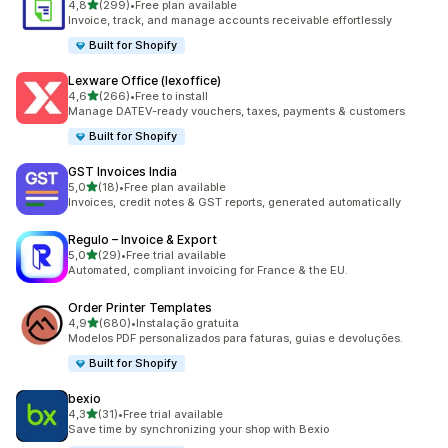
de 5 estrelas
4,8
(299)
•
Free plan available
299 total de avaliações
Invoice, track, and manage accounts receivable effortlessly
Built for Shopify
Lexware Office (lexoffice)
de 5 estrelas
4,6
(266)
•
Free to install
266 total de avaliações
Manage DATEV-ready vouchers, taxes, payments & customers
Built for Shopify
GST Invoices India
de 5 estrelas
5,0
(18)
•
Free plan available
18 total de avaliações
Invoices, credit notes & GST reports, generated automatically
Regulo – Invoice & Export
de 5 estrelas
5,0
(29)
•
Free trial available
29 total de avaliações
Automated, compliant invoicing for France & the EU.
Order Printer Templates
de 5 estrelas
4,9
(680)
•
Instalação gratuita
680 total de avaliações
Modelos PDF personalizados para faturas, guias e devoluções.
Built for Shopify
bexio
de 5 estrelas
4,3
(31)
•
Free trial available
31 total de avaliações
Save time by synchronizing your shop with Bexio