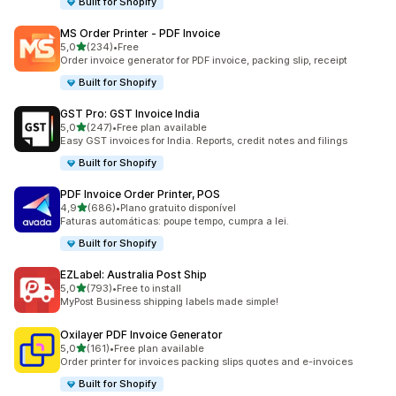
Built for Shopify
MS Order Printer ‑ PDF Invoice
de 5 estrelas
5,0
(234)
•
Free
234 total de avaliações
Order invoice generator for PDF invoice, packing slip, receipt
Built for Shopify
GST Pro: GST Invoice India
de 5 estrelas
5,0
(247)
•
Free plan available
247 total de avaliações
Easy GST invoices for India. Reports, credit notes and filings
Built for Shopify
PDF Invoice Order Printer, POS
de 5 estrelas
4,9
(686)
•
Plano gratuito disponível
686 total de avaliações
Faturas automáticas: poupe tempo, cumpra a lei.
Built for Shopify
EZLabel: Australia Post Ship
de 5 estrelas
5,0
(793)
•
Free to install
793 total de avaliações
MyPost Business shipping labels made simple!
Oxilayer PDF Invoice Generator
de 5 estrelas
5,0
(161)
•
Free plan available
161 total de avaliações
Order printer for invoices packing slips quotes and e-invoices
Built for Shopify