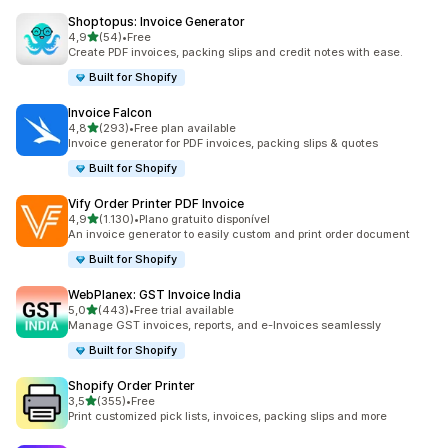
Shoptopus: Invoice Generator
de 5 estrelas
4,9
(54)
•
Free
54 total de avaliações
Create PDF invoices, packing slips and credit notes with ease.
Built for Shopify
Invoice Falcon
de 5 estrelas
4,8
(293)
•
Free plan available
293 total de avaliações
Invoice generator for PDF invoices, packing slips & quotes
Built for Shopify
Vify Order Printer PDF Invoice
de 5 estrelas
4,9
(1.130)
•
Plano gratuito disponível
1130 total de avaliações
An invoice generator to easily custom and print order document
Built for Shopify
WebPlanex: GST Invoice India
de 5 estrelas
5,0
(443)
•
Free trial available
443 total de avaliações
Manage GST invoices, reports, and e-Invoices seamlessly
Built for Shopify
Shopify Order Printer
de 5 estrelas
3,5
(355)
•
Free
355 total de avaliações
Print customized pick lists, invoices, packing slips and more