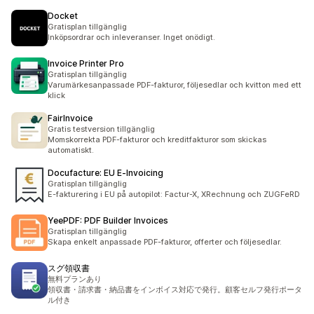
Docket
Gratisplan tillgänglig
Inköpsordrar och inleveranser. Inget onödigt.
Invoice Printer Pro
Gratisplan tillgänglig
Varumärkesanpassade PDF-fakturor, följesedlar och kvitton med ett
klick
FairInvoice
Gratis testversion tillgänglig
Momskorrekta PDF-fakturor och kreditfakturor som skickas
automatiskt.
Docufacture: EU E‑Invoicing
Gratisplan tillgänglig
E-fakturering i EU på autopilot: Factur-X, XRechnung och ZUGFeRD
YeePDF: PDF Builder Invoices
Gratisplan tillgänglig
Skapa enkelt anpassade PDF-fakturor, offerter och följesedlar.
スグ領収書
無料プランあり
領収書・請求書・納品書をインボイス対応で発行。顧客セルフ発行ポータ
ル付き