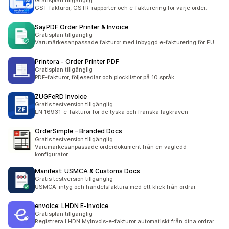
Gratisplan tillgänglig
GST-fakturor, GSTR-rapporter och e-fakturering för varje order.
SayPDF Order Printer & Invoice
Gratisplan tillgänglig
Varumärkesanpassade fakturor med inbyggd e-fakturering för EU
Printora ‑ Order Printer PDF
Gratisplan tillgänglig
PDF-fakturor, följesedlar och plocklistor på 10 språk
ZUGFeRD Invoice
Gratis testversion tillgänglig
EN 16931-e-fakturor för de tyska och franska lagkraven
OrderSimple – Branded Docs
Gratis testversion tillgänglig
Varumärkesanpassade orderdokument från en vägledd
konfigurator.
Manifest: USMCA & Customs Docs
Gratis testversion tillgänglig
USMCA-intyg och handelsfaktura med ett klick från ordrar.
envoice: LHDN E‑Invoice
Gratisplan tillgänglig
Registrera LHDN MyInvois-e-fakturor automatiskt från dina ordrar