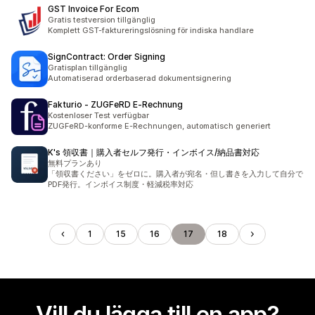
GST Invoice For Ecom
Gratis testversion tillgänglig
Komplett GST-faktureringslösning för indiska handlare
SignContract: Order Signing
Gratisplan tillgänglig
Automatiserad orderbaserad dokumentsignering
Fakturio ‑ ZUGFeRD E‑Rechnung
Kostenloser Test verfügbar
ZUGFeRD-konforme E-Rechnungen, automatisch generiert
K's 領収書｜購入者セルフ発行・インボイス/納品書対応
無料プランあり
「領収書ください」をゼロに。購入者が宛名・但し書きを入力して自分で
PDF発行。インボイス制度・軽減税率対応
1
15
16
17
18
Vill du lägga till en app?