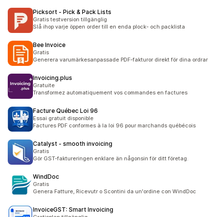
Picksort ‑ Pick & Pack Lists
Gratis testversion tillgänglig
Slå ihop varje öppen order till en enda plock- och packlista
Bee Invoice
Gratis
Generera varumärkesanpassade PDF-fakturor direkt för dina ordrar
Invoicing.plus
Gratuite
Transformez automatiquement vos commandes en factures
Facture Québec Loi 96
Essai gratuit disponible
Factures PDF conformes à la loi 96 pour marchands québécois
Catalyst ‑ smooth invoicing
Gratis
Gör GST-faktureringen enklare än någonsin för ditt företag.
WindDoc
Gratis
Genera Fatture, Ricevutr o Scontini da un'ordine con WindDoc
InvoiceGST: Smart Invoicing