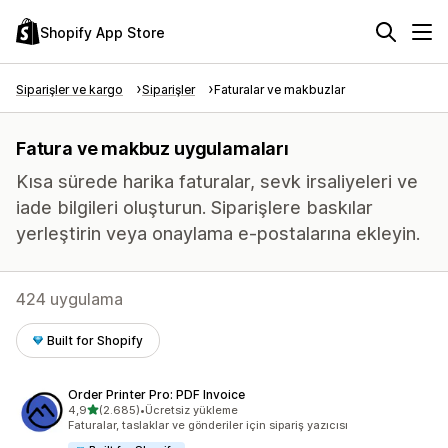
Shopify App Store
Siparişler ve kargo
Siparişler
Faturalar ve makbuzlar
Fatura ve makbuz uygulamaları
Kısa sürede harika faturalar, sevk irsaliyeleri ve
iade bilgileri oluşturun. Siparişlere baskılar
yerleştirin veya onaylama e-postalarına ekleyin.
424 uygulama
Built for Shopify
Order Printer Pro: PDF Invoice
5 yıldız üzerinden
4,9
(2.685)
•
Ücretsiz yükleme
toplam 2685 değerlendirme
Faturalar, taslaklar ve gönderiler için sipariş yazıcısı