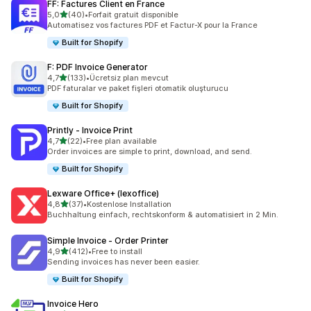
FF: Factures Client en France
5 yıldız üzerinden
5,0
(40)
•
Forfait gratuit disponible
toplam 40 değerlendirme
Automatisez vos factures PDF et Factur-X pour la France
Built for Shopify
F: PDF Invoice Generator
5 yıldız üzerinden
4,7
(133)
•
Ücretsiz plan mevcut
toplam 133 değerlendirme
PDF faturalar ve paket fişleri otomatik oluşturucu
Built for Shopify
Printly ‑ Invoice Print
5 yıldız üzerinden
4,7
(22)
•
Free plan available
toplam 22 değerlendirme
Order invoices are simple to print, download, and send.
Built for Shopify
Lexware Office+ (lexoffice)
5 yıldız üzerinden
4,8
(37)
•
Kostenlose Installation
toplam 37 değerlendirme
Buchhaltung einfach, rechtskonform & automatisiert in 2 Min.
Simple Invoice ‑ Order Printer
5 yıldız üzerinden
4,9
(412)
•
Free to install
toplam 412 değerlendirme
Sending invoices has never been easier.
Built for Shopify
Invoice Hero