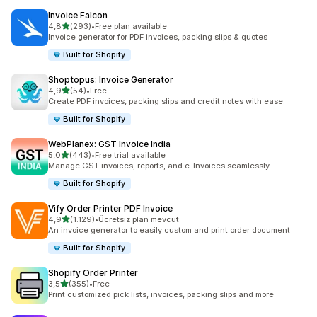
Invoice Falcon
5 yıldız üzerinden
4,8
(293)
•
Free plan available
toplam 293 değerlendirme
Invoice generator for PDF invoices, packing slips & quotes
Built for Shopify
Shoptopus: Invoice Generator
5 yıldız üzerinden
4,9
(54)
•
Free
toplam 54 değerlendirme
Create PDF invoices, packing slips and credit notes with ease.
Built for Shopify
WebPlanex: GST Invoice India
5 yıldız üzerinden
5,0
(443)
•
Free trial available
toplam 443 değerlendirme
Manage GST invoices, reports, and e-Invoices seamlessly
Built for Shopify
Vify Order Printer PDF Invoice
5 yıldız üzerinden
4,9
(1.129)
•
Ücretsiz plan mevcut
toplam 1129 değerlendirme
An invoice generator to easily custom and print order document
Built for Shopify
Shopify Order Printer
5 yıldız üzerinden
3,5
(355)
•
Free
toplam 355 değerlendirme
Print customized pick lists, invoices, packing slips and more