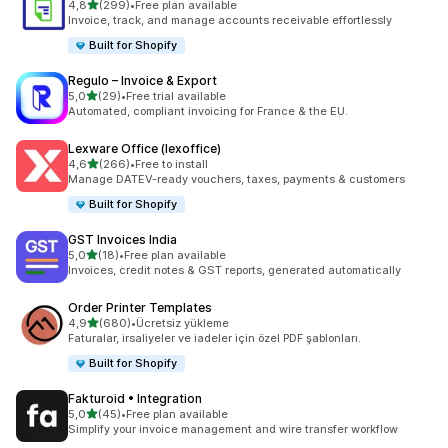
5 yıldız üzerinden
4,8
(299)
•
Free plan available
toplam 299 değerlendirme
Invoice, track, and manage accounts receivable effortlessly
Built for Shopify
Regulo – Invoice & Export
5 yıldız üzerinden
5,0
(29)
•
Free trial available
toplam 29 değerlendirme
Automated, compliant invoicing for France & the EU.
Lexware Office (lexoffice)
5 yıldız üzerinden
4,6
(266)
•
Free to install
toplam 266 değerlendirme
Manage DATEV-ready vouchers, taxes, payments & customers
Built for Shopify
GST Invoices India
5 yıldız üzerinden
5,0
(18)
•
Free plan available
toplam 18 değerlendirme
Invoices, credit notes & GST reports, generated automatically
Order Printer Templates
5 yıldız üzerinden
4,9
(680)
•
Ücretsiz yükleme
toplam 680 değerlendirme
Faturalar, irsaliyeler ve iadeler için özel PDF şablonları.
Built for Shopify
Fakturoid • Integration
5 yıldız üzerinden
5,0
(45)
•
Free plan available
toplam 45 değerlendirme
Simplify your invoice management and wire transfer workflow