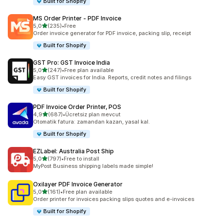
Built for Shopify
MS Order Printer ‑ PDF Invoice
5 yıldız üzerinden
5,0
(235)
•
Free
toplam 235 değerlendirme
Order invoice generator for PDF invoice, packing slip, receipt
Built for Shopify
GST Pro: GST Invoice India
5 yıldız üzerinden
5,0
(247)
•
Free plan available
toplam 247 değerlendirme
Easy GST invoices for India. Reports, credit notes and filings
Built for Shopify
PDF Invoice Order Printer, POS
5 yıldız üzerinden
4,9
(687)
•
Ücretsiz plan mevcut
toplam 687 değerlendirme
Otomatik fatura: zamandan kazan, yasal kal.
Built for Shopify
EZLabel: Australia Post Ship
5 yıldız üzerinden
5,0
(797)
•
Free to install
toplam 797 değerlendirme
MyPost Business shipping labels made simple!
Oxilayer PDF Invoice Generator
5 yıldız üzerinden
5,0
(161)
•
Free plan available
toplam 161 değerlendirme
Order printer for invoices packing slips quotes and e-invoices
Built for Shopify