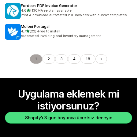
Fordeer: PDF Invoice Generator
5 yıldız üzerinden
4,6
(130)
•
Free plan available
toplam 130 değerlendirme
Print & download automated PDF invoices with custom templates.
Moloni Portugal
5 yıldız üzerinden
4,7
(22)
•
Free to install
toplam 22 değerlendirme
Automated invoicing and inventory management
1
2
3
4
18
Uygulama eklemek mi
istiyorsunuz?
Shopify'ı 3 gün boyunca ücretsiz deneyin