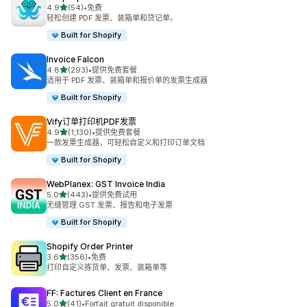
星（满分 5 星）
4.9
(54)
•
免费
总共 54 条评论
轻松创建 PDF 发票、装箱单和贷记单。
Built for Shopify
Invoice Falcon
星（满分 5 星）
4.8
(293)
•
提供免费套餐
总共 293 条评论
适用于 PDF 发票、装箱单和报价单的发票生成器
Built for Shopify
Vify订单打印机PDF发票
星（满分 5 星）
4.9
(1,130)
•
提供免费套餐
总共 1130 条评论
一款发票生成器，可轻松自定义和打印订单文档
Built for Shopify
WebPlanex: GST Invoice India
星（满分 5 星）
5.0
(443)
•
提供免费试用
总共 443 条评论
无缝管理 GST 发票、报告和电子发票
Built for Shopify
Shopify Order Printer
星（满分 5 星）
3.6
(356)
•
免费
总共 356 条评论
打印自定义拣货单、发票、装箱单等
FF: Factures Client en France
星（满分 5 星）
5.0
(41)
•
Forfait gratuit disponible