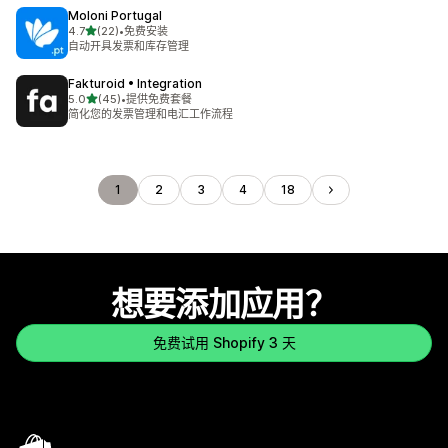
Moloni Portugal
星（满分 5 星）
4.7
(22)
•
免费安装
总共 22 条评论
自动开具发票和库存管理
Fakturoid • Integration
星（满分 5 星）
5.0
(45)
•
提供免费套餐
总共 45 条评论
简化您的发票管理和电汇工作流程
1
2
3
4
18
想要添加应用？
免费试用 Shopify 3 天