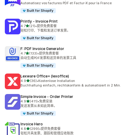
总共 41 条评论
Automatisez vos factures PDF et Factur-X pour la France
Built for Shopify
Printly ‑ Invoice Print
星（满分 5 星）
4.7
(21)
•
提供免费套餐
总共 21 条评论
轻松打印、下载和发送订单发票。
Built for Shopify
F: PDF Invoice Generator
星（满分 5 星）
4.7
(133)
•
提供免费套餐
总共 133 条评论
自动生成PDF发票和送货单的发票工具
Built for Shopify
Lexware Office+ (lexoffice)
星（满分 5 星）
4.9
(36)
•
Kostenlose Installation
总共 36 条评论
Buchhaltung einfach, rechtskonform & automatisiert in 2 Min.
Simple Invoice ‑ Order Printer
星（满分 5 星）
4.9
(411)
•
免费安装
总共 411 条评论
发送发票从未如此简单。
Built for Shopify
Invoice Hero
星（满分 5 星）
4.8
(299)
•
提供免费套餐
总共 299 条评论
轻松开具发票、跟踪和管理应收账款