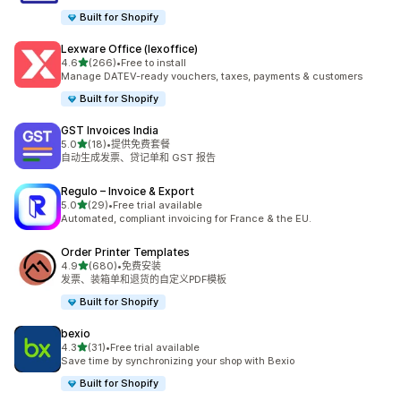
Built for Shopify
Lexware Office (lexoffice)
星（满分 5 星）
4.6
(266)
•
Free to install
总共 266 条评论
Manage DATEV-ready vouchers, taxes, payments & customers
Built for Shopify
GST Invoices India
星（满分 5 星）
5.0
(18)
•
提供免费套餐
总共 18 条评论
自动生成发票、贷记单和 GST 报告
Regulo – Invoice & Export
星（满分 5 星）
5.0
(29)
•
Free trial available
总共 29 条评论
Automated, compliant invoicing for France & the EU.
Order Printer Templates
星（满分 5 星）
4.9
(680)
•
免费安装
总共 680 条评论
发票、装箱单和退货的自定义PDF模板
Built for Shopify
bexio
星（满分 5 星）
4.3
(31)
•
Free trial available
总共 31 条评论
Save time by synchronizing your shop with Bexio
Built for Shopify