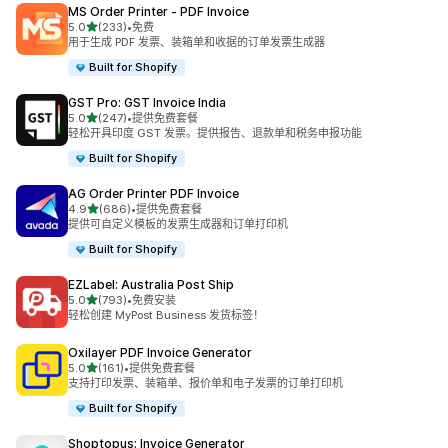
MS Order Printer ‑ PDF Invoice
星（满分 5 星）
5.0
(233)
•
免费
总共 233 条评论
用于生成 PDF 发票、装箱单和收据的订单发票生成器
Built for Shopify
GST Pro: GST Invoice India
星（满分 5 星）
5.0
(247)
•
提供免费套餐
总共 247 条评论
轻松开具印度 GST 发票。提供报告、退款单和税务申报功能
Built for Shopify
AG Order Printer PDF Invoice
星（满分 5 星）
4.9
(686)
•
提供免费套餐
总共 686 条评论
提供可自定义模板的发票生成器和订单打印机
Built for Shopify
EZLabel: Australia Post Ship
星（满分 5 星）
5.0
(793)
•
免费安装
总共 793 条评论
轻松创建 MyPost Business 发货标签！
Oxilayer PDF Invoice Generator
星（满分 5 星）
5.0
(161)
•
提供免费套餐
总共 161 条评论
支持打印发票、装箱单、报价单和电子发票的订单打印机
Built for Shopify
Shoptopus: Invoice Generator