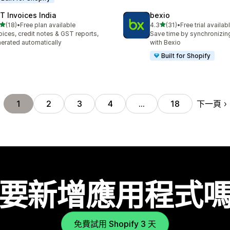
T Invoices India
bexio
滿分 5 顆星
滿分 5 顆星
(18)
•
Free plan available
4.3
(31)
•
Free trial availab
 18 則評價
共有 31 則評價
oices, credit notes & GST reports,
Save time by synchronizin
erated automatically
with Bexio
Built for Shopify
下一頁
1
2
3
4
…
18
要新增應用程式
免費試用 Shopify 3 天