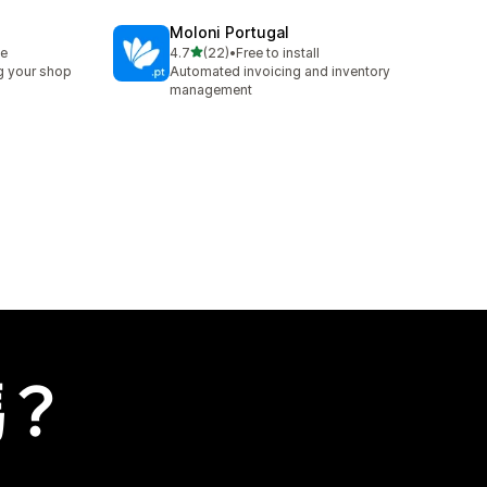
Moloni Portugal
滿分 5 顆星
le
4.7
(22)
•
Free to install
共有 22 則評價
g your shop
Automated invoicing and inventory
management
嗎？