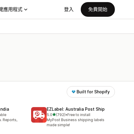
覽應用程式
登入
免費開始
Built for Shopify
India
EZLabel: Australia Post Ship
滿分 5 顆星
able
5.0
(792)
•
Free to install
共有 792 則評價
a. Reports,
MyPost Business shipping labels
made simple!