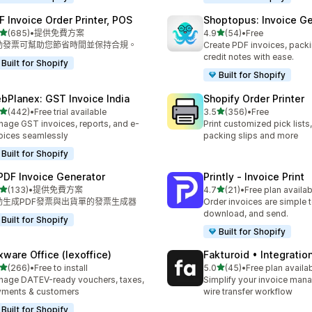
F Invoice Order Printer, POS
Shoptopus: Invoice Ge
滿分 5 顆星
滿分 5 顆星
(685)
•
提供免費方案
4.9
(54)
•
Free
 685 則評價
共有 54 則評價
動發票可幫助您節省時間並保持合規。
Create PDF invoices, packi
credit notes with ease.
Built for Shopify
Built for Shopify
bPlanex: GST Invoice India
Shopify Order Printer
滿分 5 顆星
滿分 5 顆星
(442)
•
Free trial available
3.5
(356)
•
Free
 442 則評價
共有 356 則評價
age GST invoices, reports, and e-
Print customized pick lists,
oices seamlessly
packing slips and more
Built for Shopify
 PDF Invoice Generator
Printly ‑ Invoice Print
滿分 5 顆星
滿分 5 顆星
(133)
•
提供免費方案
4.7
(21)
•
Free plan availab
 133 則評價
共有 21 則評價
動生成PDF發票與出貨單的發票生成器
Order invoices are simple to
download, and send.
Built for Shopify
Built for Shopify
xware Office (lexoffice)
Fakturoid • Integratio
滿分 5 顆星
滿分 5 顆星
(266)
•
Free to install
5.0
(45)
•
Free plan availa
 266 則評價
共有 45 則評價
age DATEV-ready vouchers, taxes,
Simplify your invoice ma
yments & customers
wire transfer workflow
Built for Shopify