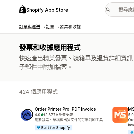
Shopify App Store
訂單與運送
訂單
發票和收據
發票和收據應用程式
快速產出精美發票、裝箱單及退貨詳細資訊
子郵件中附加檔案。
424 個應用程式
Order Printer Pro: PDF Invoice
MS
滿分 5 顆星
4.9
(2,677)
•
免費安裝
5.0
共有 2677 則評價
共有
用於發票、草稿與出貨文件的訂單列印工具
Ord
inv
Built for Shopify