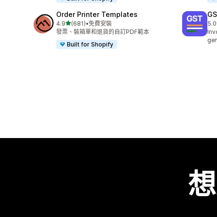
Order Printer Templates
GS
滿分 5 顆星
4.9
(681)
•
免費安裝
5.0
共有 681 則評價
共有
發票、裝箱單和退貨的自訂PDF範本
Inv
gen
Built for Shopify
想