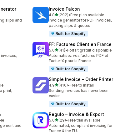
nerator
Invoice Falcon
滿分 5 顆星
4.8
(292)
•
Free plan available
共有 292 則評價
ng slips and
Invoice generator for PDF invoices,
packing slips & quotes
Built for Shopify
FF: Factures Client en France
滿分 5 顆星
5.0
(41)
•
Forfait gratuit disponible
共有 41 則評價
 invoices,
Automatisez vos factures PDF et
Factur-X pour la France
Built for Shopify
Simple Invoice ‑ Order Printer
滿分 5 顆星
le
4.9
(410)
•
Free to install
共有 410 則評價
 print,
Sending invoices has never been
easier.
Built for Shopify
n
Regulo – Invoice & Export
滿分 5 顆星
ble
5.0
(29)
•
Free trial available
共有 29 則評價
nagement and
Automated, compliant invoicing for
France & the EU.