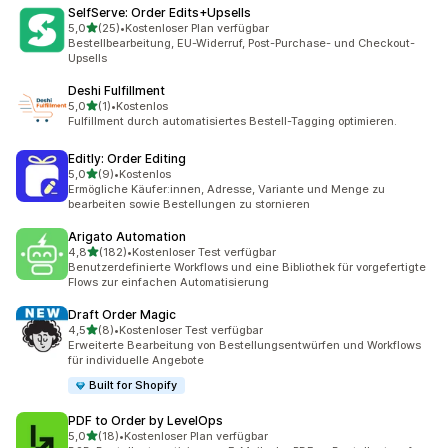
SelfServe: Order Edits+Upsells
von 5 Sternen
5,0
(25)
•
Kostenloser Plan verfügbar
25 Rezensionen insgesamt
Bestellbearbeitung, EU-Widerruf, Post-Purchase- und Checkout-
Upsells
Deshi Fulfillment
von 5 Sternen
5,0
(1)
•
Kostenlos
1 Rezensionen insgesamt
Fulfillment durch automatisiertes Bestell-Tagging optimieren.
Editly: Order Editing
von 5 Sternen
5,0
(9)
•
Kostenlos
9 Rezensionen insgesamt
Ermögliche Käufer:innen, Adresse, Variante und Menge zu
bearbeiten sowie Bestellungen zu stornieren
Arigato Automation
von 5 Sternen
4,8
(182)
•
Kostenloser Test verfügbar
182 Rezensionen insgesamt
Benutzerdefinierte Workflows und eine Bibliothek für vorgefertigte
Flows zur einfachen Automatisierung
Draft Order Magic
von 5 Sternen
4,5
(8)
•
Kostenloser Test verfügbar
8 Rezensionen insgesamt
Erweiterte Bearbeitung von Bestellungsentwürfen und Workflows
für individuelle Angebote
Built for Shopify
PDF to Order by LevelOps
von 5 Sternen
5,0
(18)
•
Kostenloser Plan verfügbar
18 Rezensionen insgesamt