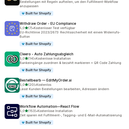
Bestellungen mit Regeln aufteilen, um den Fulfillment-Workflow
anzupassen
Built for Shopify
Withdraw Order ‑ EU Compliance
von 5 Sternen
5,0
(7)
•
Kostenloser Test verfügbar
7 Rezensionen insgesamt
EU-Richtlinie 2023/2673: Rechtssicherheit mit einem Widerrufs-
Button
Built for Shopify
Cleero ‑ Auto Zahlungsabgleich
von 5 Sternen
5,0
(14)
•
Kostenlose Installation
14 Rezensionen insgesamt
Bankeingänge zuordnen & bezahlt markieren + QR Code Zahlung
Built for Shopify
Bestellbearb — EditMyOrder.ai
von 5 Sternen
5,0
(20)
•
Kostenlos
20 Rezensionen insgesamt
Lässt Kunden Bestellungen bearbeiten, Adressen ändern
Built for Shopify
Workflow Automation—React Flow
von 5 Sternen
5,0
(153)
•
Kostenlose Installation
153 Rezensionen insgesamt
Zeit sparen mit Fulfillment-, Tagging- und E-Mail-Automatisierung
Built for Shopify