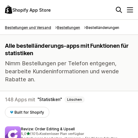
Shopify App Store
Bestellungen und Versand
Bestellungen
Bestelländerungen
Alle bestelländerungs-apps mit Funktionen für
statistiken
Nimm Bestellungen per Telefon entgegen,
bearbeite Kundeninformationen und wende
Rabatte an.
148 Apps mit
Statistiken
Löschen
Built for Shopify
Revize: Order Editing & Upsell
von 5 Sternen
5,0
(101)
•
Kostenloser Plan verfügbar
101 Rezensionen insgesamt