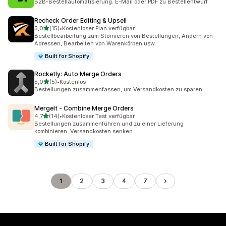
B2B-Bestellautomatisierung. E-Mail oder PDF zu Bestellentwurf.
Recheck Order Editing & Upsell
von 5 Sternen
5,0
(15)
•
Kostenloser Plan verfügbar
15 Rezensionen insgesamt
Bestellbearbeitung zum Stornieren von Bestellungen, Ändern von
Adressen, Bearbeiten von Warenkörben usw.
Built for Shopify
Rocketly: Auto Merge Orders
von 5 Sternen
5,0
(5)
•
Kostenlos
5 Rezensionen insgesamt
Bestellungen zusammenfassen, um Versandkosten zu sparen
MergeIt ‑ Combine Merge Orders
von 5 Sternen
4,7
(14)
•
Kostenloser Test verfügbar
14 Rezensionen insgesamt
Bestellungen zusammenführen und zu einer Lieferung
kombinieren. Versandkosten senken.
Built for Shopify
1
2
3
4
7