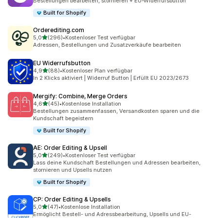
Bestellungen bearbeiten, stornieren + EU-Widerrufsbutton
Built for Shopify
Orderediting.com
von 5 Sternen
5,0
(296)
•
Kostenloser Test verfügbar
296 Rezensionen insgesamt
Adressen, Bestellungen und Zusatzverkäufe bearbeiten
EU Widerrufsbutton
von 5 Sternen
4,9
(88)
•
Kostenloser Plan verfügbar
88 Rezensionen insgesamt
In 2 Klicks aktiviert | Widerruf Button | Erfüllt EU 2023/2673
Mergify: Combine, Merge Orders
von 5 Sternen
4,6
(45)
•
Kostenlose Installation
45 Rezensionen insgesamt
Bestellungen zusammenfassen, Versandkosten sparen und die
Kundschaft begeistern
Built for Shopify
AE: Order Editing & Upsell
von 5 Sternen
5,0
(249)
•
Kostenloser Test verfügbar
249 Rezensionen insgesamt
Lass deine Kundschaft Bestellungen und Adressen bearbeiten,
stornieren und Upsells nutzen
Built for Shopify
CP: Order Editing & Upsells
von 5 Sternen
5,0
(47)
•
Kostenlose Installation
47 Rezensionen insgesamt
Ermöglicht Bestell- und Adressbearbeitung, Upsells und EU-