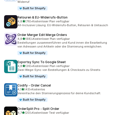
Widerruf
Built for Shopify
Retouren & EU‑Widerrufs‑Button
von 5 Sternen
4,8
(76)
•
Kostenloser Plan verfügbar
76 Rezensionen insgesamt
All-Inclusive Lösung: EU-Widerrufs-Button, Retouren & Umtausch
Order Merger Edit Merge Orders
von 5 Sternen
4,8
(68)
•
Kostenloser Plan verfügbar
68 Rezensionen insgesamt
Bestellungen zusammenführen und Kund:innen die Bearbeitung
von Adressen und Artikeln oder die Stornierung ermöglichen.
Built for Shopify
Exportsy Sync To Google Sheet
von 5 Sternen
4,8
(26)
•
Kostenloser Plan verfügbar
26 Rezensionen insgesamt
Zwei-Wege-Sync von Bestellungen & Checkouts zu Sheets
Built for Shopify
Codify ‑ Order Cancel
von 5 Sternen
4,1
(43)
•
Kostenlos
43 Rezensionen insgesamt
Vereinfache den Stornierungsprozess für deine Kundschaft.
Built for Shopify
OrderSplit Pro ‑ Split Order
von 5 Sternen
4,7
(20)
•
Kostenloser Test verfügbar
20 Rezensionen insgesamt