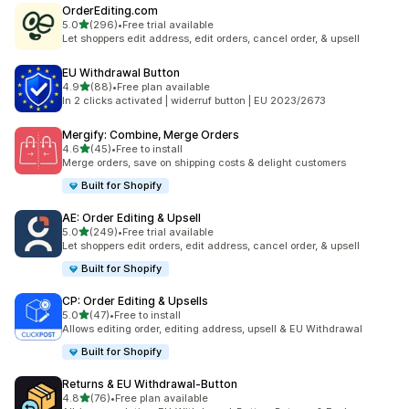
OrderEditing.com
별 5개 중
5.0
(296)
•
Free trial available
총 리뷰 296개
Let shoppers edit address, edit orders, cancel order, & upsell
EU Withdrawal Button
별 5개 중
4.9
(88)
•
Free plan available
총 리뷰 88개
In 2 clicks activated | widerruf button | EU 2023/2673
Mergify: Combine, Merge Orders
별 5개 중
4.6
(45)
•
Free to install
총 리뷰 45개
Merge orders, save on shipping costs & delight customers
Built for Shopify
AE: Order Editing & Upsell
별 5개 중
5.0
(249)
•
Free trial available
총 리뷰 249개
Let shoppers edit orders, edit address, cancel order, & upsell
Built for Shopify
CP: Order Editing & Upsells
별 5개 중
5.0
(47)
•
Free to install
총 리뷰 47개
Allows editing order, editing address, upsell & EU Withdrawal
Built for Shopify
Returns & EU Withdrawal‑Button
별 5개 중
4.8
(76)
•
Free plan available
총 리뷰 76개