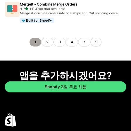
MergeIt ‑ Combine Merge Orders
별 5개 중
4.7
(14)
•
Free trial available
총 리뷰 14개
Merge & combine orders into one shipment. Cut shipping costs.
Built for Shopify
1
2
3
4
7
앱을 추가하시겠어요?
Shopify 3일 무료 체험