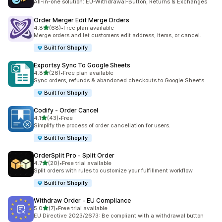
All-in-one solution: EU-Withdrawal-Button, Returns & Exchanges
Order Merger Edit Merge Orders
별 5개 중
4.8
(68)
•
Free plan available
총 리뷰 68개
Merge orders and let customers edit address, items, or cancel.
Built for Shopify
Exportsy Sync To Google Sheets
별 5개 중
4.8
(26)
•
Free plan available
총 리뷰 26개
Sync orders, refunds & abandoned checkouts to Google Sheets
Built for Shopify
Codify ‑ Order Cancel
별 5개 중
4.1
(43)
•
Free
총 리뷰 43개
Simplify the process of order cancellation for users.
Built for Shopify
OrderSplit Pro ‑ Split Order
별 5개 중
4.7
(20)
•
Free trial available
총 리뷰 20개
Split orders with rules to customize your fulfillment workflow
Built for Shopify
Withdraw Order ‑ EU Compliance
별 5개 중
5.0
(7)
•
Free trial available
총 리뷰 7개
EU Directive 2023/2673: Be compliant with a withdrawal button