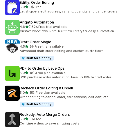
Editly: Order Editing
별 5개 중
5.0
(9)
•
Free
총 리뷰 9개
Let shoppers edit address, variant, quantity and cancel orders
Arigato Automation
별 5개 중
4.8
(182)
•
Free trial available
총 리뷰 182개
Custom workflows & pre-built flow library for easy automation
Draft Order Magic
별 5개 중
4.5
(8)
•
Free trial available
총 리뷰 8개
Advanced draft order editing and custom quote flows
Built for Shopify
PDF to Order by LevelOps
별 5개 중
5.0
(18)
•
Free plan available
총 리뷰 18개
B2B purchase order automation. Email or PDF to draft order.
Recheck Order Editing & Upsell
별 5개 중
5.0
(15)
•
Free plan available
총 리뷰 15개
Order editing to cancel order, edit address, edit cart, etc
Built for Shopify
Rocketly: Auto Merge Orders
별 5개 중
5.0
(5)
•
Free
총 리뷰 5개
Combine orders to save shipping costs