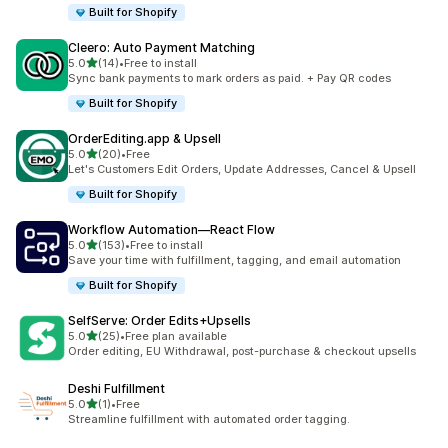
Built for Shopify
Cleero: Auto Payment Matching
별 5개 중
5.0
(14)
•
Free to install
총 리뷰 14개
Sync bank payments to mark orders as paid. + Pay QR codes
Built for Shopify
OrderEditing.app & Upsell
별 5개 중
5.0
(20)
•
Free
총 리뷰 20개
Let's Customers Edit Orders, Update Addresses, Cancel & Upsell
Built for Shopify
Workflow Automation—React Flow
별 5개 중
5.0
(153)
•
Free to install
총 리뷰 153개
Save your time with fulfillment, tagging, and email automation
Built for Shopify
SelfServe: Order Edits+Upsells
별 5개 중
5.0
(25)
•
Free plan available
총 리뷰 25개
Order editing, EU Withdrawal, post-purchase & checkout upsells
Deshi Fulfillment
별 5개 중
5.0
(1)
•
Free
총 리뷰 1개
Streamline fulfillment with automated order tagging.