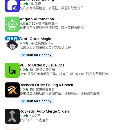
星（满分 5 星）
5.0
(9)
•
免费
总共 9 条评论
允许买家编辑地址、多属性、数量并取消订单
Arigato Automation
星（满分 5 星）
4.8
(182)
•
提供免费试用
总共 182 条评论
自定义工作流和预建流程库，轻松实现自动化
Draft Order Magic
星（满分 5 星）
4.5
(8)
•
提供免费试用
总共 8 条评论
高级草稿订单编辑和自定义报价流程
Built for Shopify
PDF to Order by LevelOps
星（满分 5 星）
5.0
(18)
•
提供免费套餐
总共 18 条评论
B2B 采购订单自动化工具。将电子邮件或 PDF 转换为草稿订单。
Recheck Order Editing & Upsell
星（满分 5 星）
5.0
(15)
•
提供免费套餐
总共 15 条评论
使用订单编辑功能以取消订单、编辑地址、编辑购物车等
Built for Shopify
Rocketly: Auto Merge Orders
星（满分 5 星）
5.0
(5)
•
免费
总共 5 条评论
合并订单，节省运费