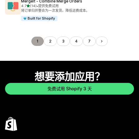
MergeIt ‑ Combine Merge Orders
星（满分 5 星）
4.7
(14)
•
提供免费试用
总共 14 条评论
将订单归并整合为一次发货。降低运费成本。
Built for Shopify
1
2
3
4
7
想要添加应用？
免费试用 Shopify 3 天