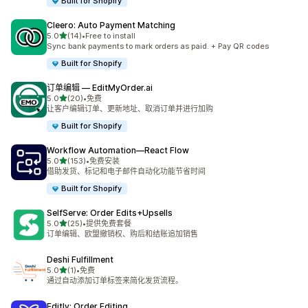
Built for Shopify
Cleero: Auto Payment Matching
星（满分 5 星）
5.0
(14)
•
Free to install
总共 14 条评论
Sync bank payments to mark orders as paid. + Pay QR codes
Built for Shopify
订单编辑 — EditMyOrder.ai
星（满分 5 星）
5.0
(20)
•
免费
总共 20 条评论
让客户编辑订单、更新地址、取消订单并进行加购
Built for Shopify
Workflow Automation—React Flow
星（满分 5 星）
5.0
(153)
•
免费安装
总共 153 条评论
借助发货、标记和电子邮件自动化功能节省时间
Built for Shopify
SelfServe: Order Edits+Upsells
星（满分 5 星）
5.0
(25)
•
提供免费套餐
总共 25 条评论
订单编辑、欧盟撤销权、购后和结账追加销售
Deshi Fulfillment
星（满分 5 星）
5.0
(1)
•
免费
总共 1 条评论
通过自动添加订单标签来简化发货流程。
Editly: Order Editing