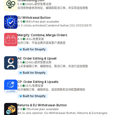
OrderEditing.com
星（满分 5 星）
5.0
(296)
•
提供免费试用
总共 296 条评论
支持购物者修改地址、编辑和取消订单，并实现追加销售
EU Withdrawal Button
星（满分 5 星）
4.9
(88)
•
Free plan available
总共 88 条评论
In 2 clicks activated | widerruf button | EU 2023/2673
Mergify: Combine, Merge Orders
星（满分 5 星）
4.6
(45)
•
免费安装
总共 45 条评论
合并订单，节省运费并提高客户满意度
Built for Shopify
AE: Order Editing & Upsell
星（满分 5 星）
5.0
(249)
•
提供免费试用
总共 249 条评论
让买家编辑订单、编辑地址、取消订单，并进行追加销售
Built for Shopify
CP: Order Editing & Upsells
星（满分 5 星）
5.0
(47)
•
免费安装
总共 47 条评论
允许编辑订单、编辑地址、追加销售和支持欧盟撤销权
Built for Shopify
Returns & EU Withdrawal‑Button
星（满分 5 星）
4.8
(76)
•
Free plan available
总共 76 条评论
All-in-one solution: EU-Withdrawal-Button, Returns & Exchanges