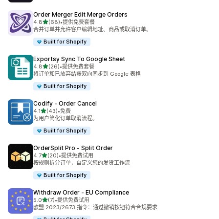
Order Merger Edit Merge Orders
星（满分 5 星）
4.8
(68)
•
提供免费套餐
总共 68 条评论
合并订单并允许客户编辑地址、商品或取消订单。
Built for Shopify
Exportsy Sync To Google Sheet
星（满分 5 星）
4.8
(26)
•
提供免费套餐
总共 26 条评论
将订单和已放弃结账双向同步到 Google 表格
Built for Shopify
Codify ‑ Order Cancel
星（满分 5 星）
4.1
(43)
•
免费
总共 43 条评论
为用户简化订单取消流程。
Built for Shopify
OrderSplit Pro ‑ Split Order
星（满分 5 星）
4.7
(20)
•
提供免费试用
总共 20 条评论
按规则拆分订单，自定义您的发货工作流
Built for Shopify
Withdraw Order ‑ EU Compliance
星（满分 5 星）
5.0
(7)
•
提供免费试用
总共 7 条评论
欧盟 2023/2673 指令：通过撤销按钮符合合规要求