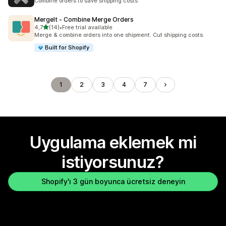
Combine orders to save shipping costs
MergeIt ‑ Combine Merge Orders
5 yıldız üzerinden
4,7
(14)
•
Free trial available
toplam 14 değerlendirme
Merge & combine orders into one shipment. Cut shipping costs.
Built for Shopify
1
2
3
4
7
Uygulama eklemek mi
istiyorsunuz?
Shopify'ı 3 gün boyunca ücretsiz deneyin