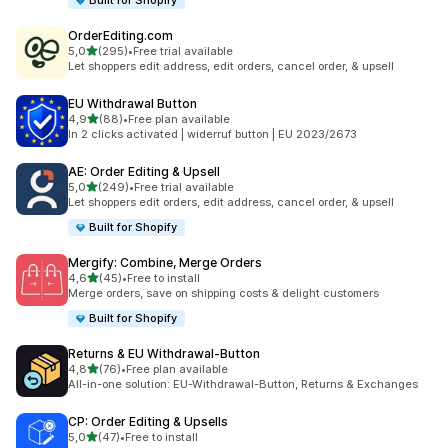
Built for Shopify
OrderEditing.com
5 yıldız üzerinden
5,0
(295)
•
Free trial available
toplam 295 değerlendirme
Let shoppers edit address, edit orders, cancel order, & upsell
EU Withdrawal Button
5 yıldız üzerinden
4,9
(88)
•
Free plan available
toplam 88 değerlendirme
In 2 clicks activated | widerruf button | EU 2023/2673
AE: Order Editing & Upsell
5 yıldız üzerinden
5,0
(249)
•
Free trial available
toplam 249 değerlendirme
Let shoppers edit orders, edit address, cancel order, & upsell
Built for Shopify
Mergify: Combine, Merge Orders
5 yıldız üzerinden
4,6
(45)
•
Free to install
toplam 45 değerlendirme
Merge orders, save on shipping costs & delight customers
Built for Shopify
Returns & EU Withdrawal‑Button
5 yıldız üzerinden
4,8
(76)
•
Free plan available
toplam 76 değerlendirme
All-in-one solution: EU-Withdrawal-Button, Returns & Exchanges
CP: Order Editing & Upsells
5 yıldız üzerinden
5,0
(47)
•
Free to install
toplam 47 değerlendirme