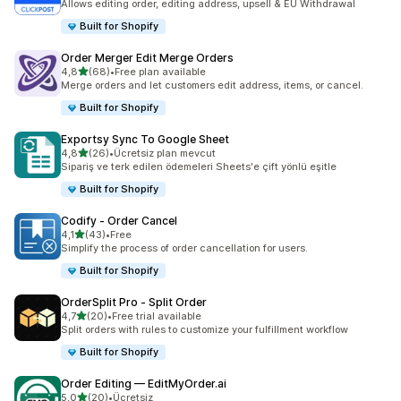
Allows editing order, editing address, upsell & EU Withdrawal
Built for Shopify
Order Merger Edit Merge Orders
5 yıldız üzerinden
4,8
(68)
•
Free plan available
toplam 68 değerlendirme
Merge orders and let customers edit address, items, or cancel.
Built for Shopify
Exportsy Sync To Google Sheet
5 yıldız üzerinden
4,8
(26)
•
Ücretsiz plan mevcut
toplam 26 değerlendirme
Sipariş ve terk edilen ödemeleri Sheets'e çift yönlü eşitle
Built for Shopify
Codify ‑ Order Cancel
5 yıldız üzerinden
4,1
(43)
•
Free
toplam 43 değerlendirme
Simplify the process of order cancellation for users.
Built for Shopify
OrderSplit Pro ‑ Split Order
5 yıldız üzerinden
4,7
(20)
•
Free trial available
toplam 20 değerlendirme
Split orders with rules to customize your fulfillment workflow
Built for Shopify
Order Editing — EditMyOrder.ai
5 yıldız üzerinden
5,0
(20)
•
Ücretsiz