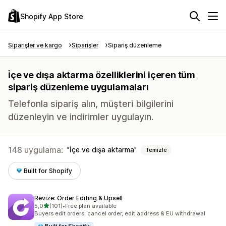
Shopify App Store
Siparişler ve kargo
Siparişler
Sipariş düzenleme
i̇çe ve dışa aktarma özelliklerini içeren tüm
sipariş düzenleme uygulamaları
Telefonla sipariş alın, müşteri bilgilerini
düzenleyin ve indirimler uygulayın.
148 uygulama:
İçe ve dışa aktarma
Temizle
Built for Shopify
Revize: Order Editing & Upsell
5 yıldız üzerinden
5,0
(101)
•
Free plan available
toplam 101 değerlendirme
Buyers edit orders, cancel order, edit address & EU withdrawal