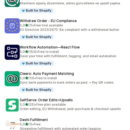
toplam 20 değerlendirme
Klientlere sipariş düzenleme, adres güncelleme ve upsell yapma
Built for Shopify
Withdraw Order ‑ EU Compliance
5 yıldız üzerinden
5,0
(7)
•
Free trial available
toplam 7 değerlendirme
EU Directive 2023/2673: Be compliant with a withdrawal button
Built for Shopify
Workflow Automation—React Flow
5 yıldız üzerinden
5,0
(153)
•
Free to install
toplam 153 değerlendirme
Save your time with fulfillment, tagging, and email automation
Built for Shopify
Cleero: Auto Payment Matching
5 yıldız üzerinden
5,0
(13)
•
Free to install
toplam 13 değerlendirme
Sync bank payments to mark orders as paid. + Pay QR codes
Built for Shopify
SelfServe: Order Edits+Upsells
5 yıldız üzerinden
5,0
(25)
•
Free plan available
toplam 25 değerlendirme
Order editing, EU Withdrawal, post-purchase & checkout upsells
Deshi Fulfillment
5 yıldız üzerinden
5,0
(1)
•
Free
toplam 1 değerlendirme
Streamline fulfillment with automated order tagging.