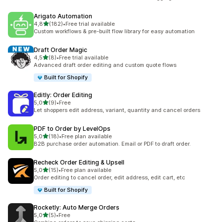
Arigato Automation
5 yıldız üzerinden
4,8
(182)
•
Free trial available
toplam 182 değerlendirme
Custom workflows & pre-built flow library for easy automation
Draft Order Magic
5 yıldız üzerinden
4,5
(8)
•
Free trial available
toplam 8 değerlendirme
Advanced draft order editing and custom quote flows
Built for Shopify
Editly: Order Editing
5 yıldız üzerinden
5,0
(9)
•
Free
toplam 9 değerlendirme
Let shoppers edit address, variant, quantity and cancel orders
PDF to Order by LevelOps
5 yıldız üzerinden
5,0
(18)
•
Free plan available
toplam 18 değerlendirme
B2B purchase order automation. Email or PDF to draft order.
Recheck Order Editing & Upsell
5 yıldız üzerinden
5,0
(15)
•
Free plan available
toplam 15 değerlendirme
Order editing to cancel order, edit address, edit cart, etc
Built for Shopify
Rocketly: Auto Merge Orders
5 yıldız üzerinden
5,0
(5)
•
Free
toplam 5 değerlendirme